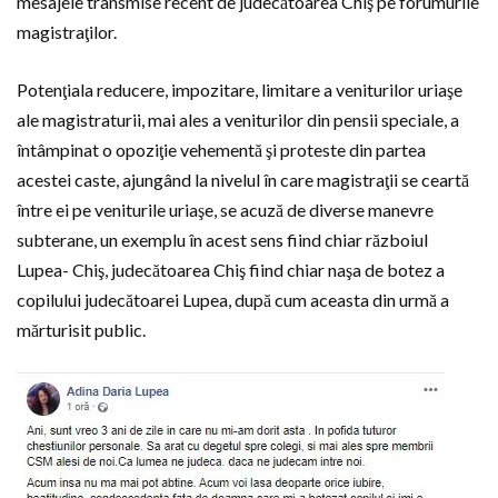
mesajele transmise recent de judecătoarea Chiş pe forumurile
magistraţilor.
Potenţiala reducere, impozitare, limitare a veniturilor uriaşe
ale magistraturii, mai ales a veniturilor din pensii speciale, a
întâmpinat o opoziţie vehementă şi proteste din partea
acestei caste, ajungând la nivelul în care magistraţii se ceartă
între ei pe veniturile uriaşe, se acuză de diverse manevre
subterane, un exemplu în acest sens fiind chiar războiul
Lupea- Chiş, judecătoarea Chiş fiind chiar naşa de botez a
copilului judecătoarei Lupea, după cum aceasta din urmă a
mărturisit public.