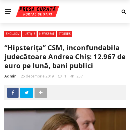
EXCLUSIV
JUSTIŢIE
NEWSBEAT
STORIES
“Hipsteriţa” CSM, inconfundabila
judecătoare Andrea Chiş: 12.967 de
euro pe lună, bani publici
Admin
25 decembrie 2019
1
257