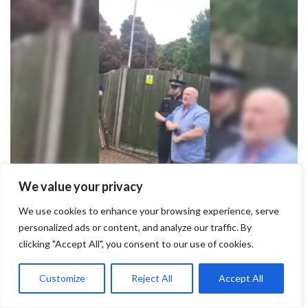
We value your privacy
Arestări în UK pentru un „meme”.
We use cookies to enhance your browsing experience, serve
Musk reacționează
personalized ads or content, and analyze our traffic. By
clicking "Accept All", you consent to our use of cookies.
2 ianuarie 2025
Customize
Reject All
Accept All
PREV
NEXT