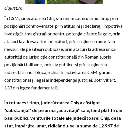
clujust.ro
În CSM, judecătoarea Chiş s-a remarcat în ultimul timp prin
poziţionări controversate, prin atitudini şi declaraţii împotriva
investigării magistraţilor pentru potenţiale fapte ilegale, prin
atacuri la adresa altor judecători, prin susţinerea unor fake
newsuri de pe siteuri dubioase, prin atacuri la adresa unicii
autorităţi de jurisdicţie constituţională din România, prin
poziţionări talibane, inclusiv publice, şi prin susţinerea
indirectă a unor blocaje chiar în activitatea CSM, garant
constituţional şi legal al independenţei justiţiei, potrivit art.
133 din legea fundamentală.
În tot acest timp, judecătoarea Chiş a câştigat
“substanţial” de pe urma „activităţii” sale, fiind plătită din
bani publici, veniturile totale ale judecătoarei Chiş, de la
stat, împărţite lunar, ridicându-se la suma de 12.967 de