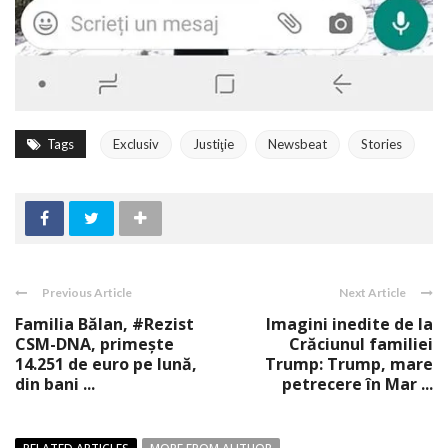
Tags
Exclusiv
Justiţie
Newsbeat
Stories
Previous Article
Next Article
Familia Bălan, #Rezist
Imagini inedite de la
CSM-DNA, primeşte
Crăciunul familiei
14.251 de euro pe lună,
Trump: Trump, mare
din bani ...
petrecere în Mar ...