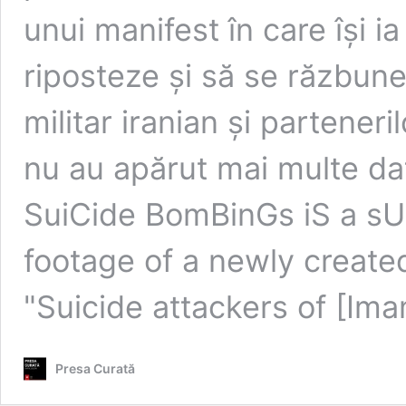
unui manifest în care îşi 
riposteze şi să se răzbune
militar iranian şi partener
nu au apărut mai multe date 
SuiCide BomBinGs iS a sU
footage of a newly created
"Suicide attackers of [Im
Presa Curată