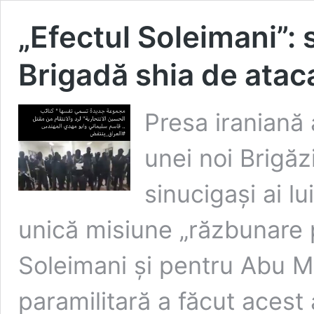
„Efectul Soleimani”: 
Brigadă shia de ataca
Presa iraniană 
unei noi Brigăz
sinucigaşi ai l
unică misiune „răzbunare
Soleimani şi pentru Abu M
paramilitară a făcut acest a