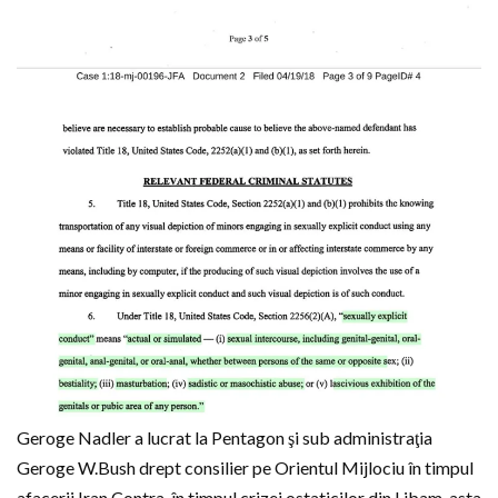
Geroge Nadler a lucrat la Pentagon şi sub administraţia
Geroge W.Bush drept consilier pe Orientul Mijlociu în timpul
afacerii Iran Contra, în timpul crizei ostaticilor din Libam, asta