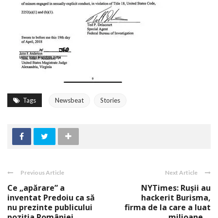
Tags
Newsbeat
Stories
Previous Article
Next Article
Ce „apărare” a
NYTimes: Ruşii au
inventat Predoiu ca să
hackerit Burisma,
nu prezinte publicului
firma de la care a luat
poziţia României ...
milioane ...