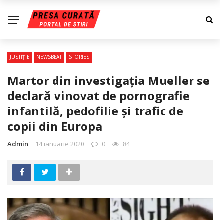
JUSTIŢIE
NEWSBEAT
STORIES
Martor din investigaţia Mueller se
declară vinovat de pornografie
infantilă, pedofilie şi trafic de
copii din Europa
Admin
14 ianuarie 2020
0
84