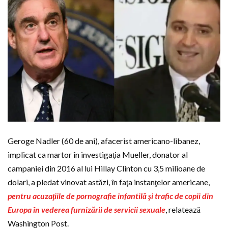
Geroge Nadler (60 de ani), afacerist americano-libanez,
implicat ca martor în investigaţia Mueller, donator al
campaniei din 2016 al lui Hillay Clinton cu 3,5 milioane de
dolari, a pledat vinovat astăzi, în faţa instanţelor americane,
pentru acuzaţiile de pornografie infantilă şi trafic de copii din
Europa în vederea furnizării de servicii sexuale
, relatează
Washington Post.