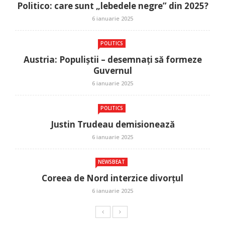
Politico: care sunt „lebedele negre” din 2025?
6 ianuarie 2025
POLITICS
Austria: Populiștii – desemnați să formeze
Guvernul
6 ianuarie 2025
POLITICS
Justin Trudeau demisionează
6 ianuarie 2025
NEWSBEAT
Coreea de Nord interzice divorțul
6 ianuarie 2025