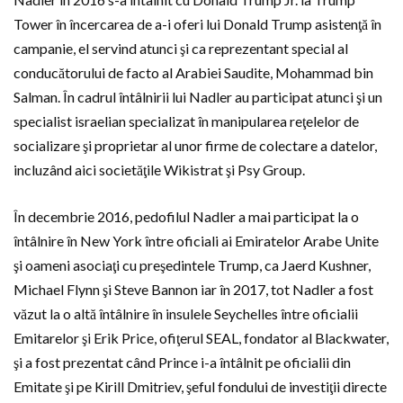
Tower în încercarea de a-i oferi lui Donald Trump asistenţă în
campanie, el servind atunci şi ca reprezentant special al
conducătorului de facto al Arabiei Saudite, Mohammad bin
Salman. În cadrul întâlnirii lui Nadler au participat atunci şi un
specialist israelian specializat în manipularea reţelelor de
socializare şi proprietar al unor firme de colectare a datelor,
incluzând aici societăţile Wikistrat şi Psy Group.
În decembrie 2016, pedofilul Nadler a mai participat la o
întâlnire în New York între oficiali ai Emiratelor Arabe Unite
şi oameni asociaţi cu preşedintele Trump, ca Jaerd Kushner,
Michael Flynn şi Steve Bannon iar în 2017, tot Nadler a fost
văzut la o altă întâlnire în insulele Seychelles între oficialii
Emitarelor şi Erik Price, ofiţerul SEAL, fondator al Blackwater,
şi a fost prezentat când Prince i-a întâlnit pe oficialii din
Emitate şi pe Kirill Dmitriev, şeful fondului de investiţii directe