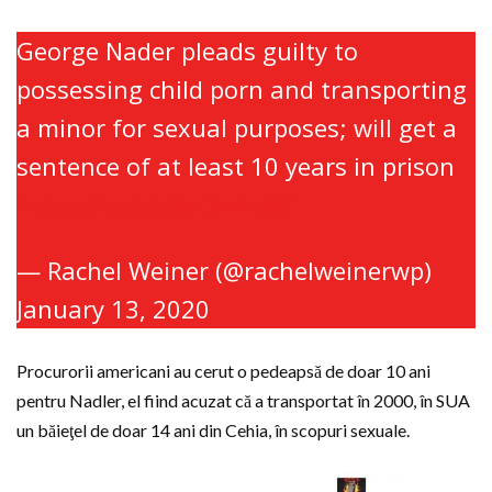
George Nader pleads guilty to
possessing child porn and transporting
a minor for sexual purposes; will get a
sentence of at least 10 years in prison
https://t.co/gExL3n1e6V
— Rachel Weiner (@rachelweinerwp)
January 13, 2020
Procurorii americani au cerut o pedeapsă de doar 10 ani
pentru Nadler, el fiind acuzat că a transportat în 2000, în SUA
un băieţel de doar 14 ani din Cehia, în scopuri sexuale.