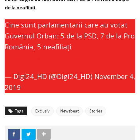
de la neafliați
.
Cine sunt parlamentarii care au votat
Guvernul Orban: 5 de la PSD, 7 de la Pro
România, 5 neafiliați
https://t.co/YdzUSnQSex
— Digi24_HD (@Digi24_HD)
November 4,
2019
Tags
Exclusiv
Newsbeat
Stories