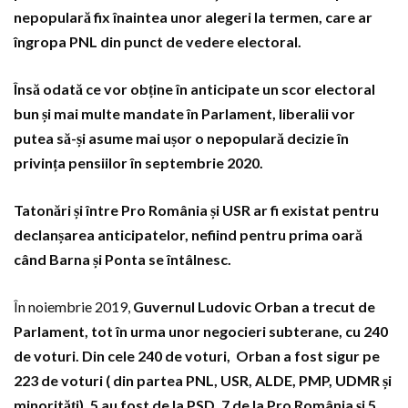
nepopulară fix înaintea unor alegeri la termen, care ar
îngropa PNL din punct de vedere electoral.
Însă odată ce vor obține în anticipate un scor electoral
bun și mai multe mandate în Parlament, liberalii vor
putea să-și asume mai ușor o nepopulară decizie în
privința pensiilor în septembrie 2020.
Tatonări și între Pro România și USR ar fi existat pentru
declanșarea anticipatelor, nefiind pentru prima oară
când Barna și Ponta se întâlnesc.
În noiembrie 2019,
Guvernul Ludovic Orban a trecut de
Parlament, tot în urma unor negocieri subterane, cu 240
de voturi. Din cele 240 de voturi, Orban a fost sigur pe
223 de voturi ( din partea PNL, USR, ALDE, PMP, UDMR și
minorități), 5 au fost de la PSD, 7 de la Pro România și 5