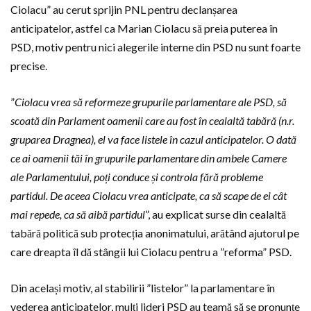
Ciolacu” au cerut sprijin PNL pentru declanșarea
anticipatelor, astfel ca Marian Ciolacu să preia puterea în
PSD, motiv pentru nici alegerile interne din PSD nu sunt foarte
precise.
”
Ciolacu vrea să reformeze grupurile parlamentare ale PSD, să
scoată din Parlament oamenii care au fost în cealaltă tabără (n.r.
gruparea Dragnea), el va face listele în cazul anticipatelor. O dată
ce ai oamenii tăi în grupurile parlamentare din ambele Camere
ale Parlamentului, poți conduce și controla fără probleme
partidul. De aceea Ciolacu vrea anticipate, ca să scape de ei cât
mai repede, ca să aibă partidul
”, au explicat surse din cealaltă
tabără politică sub protecția anonimatului, arătând ajutorul pe
care dreapta îl dă stângii lui Ciolacu pentru a ”reforma” PSD.
Din același motiv, al stabilirii ”listelor” la parlamentare în
vederea anticipatelor, mulți lideri PSD au teamă să se pronunțe