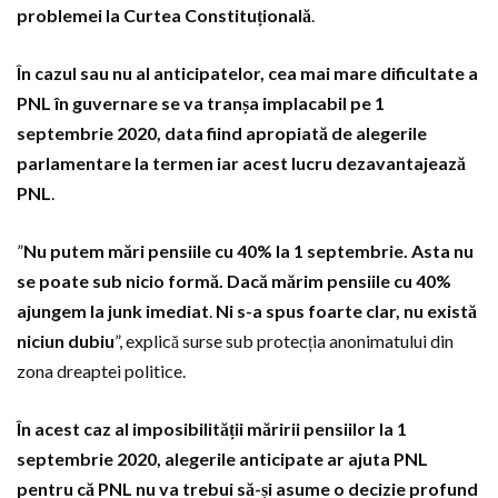
problemei la Curtea Constituțională
.
În cazul sau nu al anticipatelor, cea mai mare dificultate a
PNL în guvernare se va tranșa implacabil pe 1
septembrie 2020, data fiind apropiată de alegerile
parlamentare la termen
iar acest lucru dezavantajează
PNL
.
”
Nu putem mări pensiile cu 40% la 1 septembrie. Asta nu
se poate sub nicio formă. Dacă mărim pensiile cu 40%
ajungem la junk imediat
.
Ni s-a spus foarte clar, nu există
niciun dubiu
”, explică surse sub protecția anonimatului din
zona dreaptei politice.
În acest caz al imposibilității măririi pensiilor la 1
septembrie 2020, alegerile anticipate ar ajuta PNL
pentru că PNL nu va trebui să-și asume o decizie profund