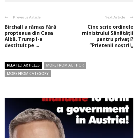
Previous Article
Next Article
Birchall a rămas fără
Cine scrie ordinele
propteaua din Casa
ministrului Sănătăţii
Albă. Trump l-a
pentru privați?
destituit pe ...
”Prietenii noștri!„
RELATED ARTICLES
MORE FROM AUTHOR
MORE FROM CATEGORY