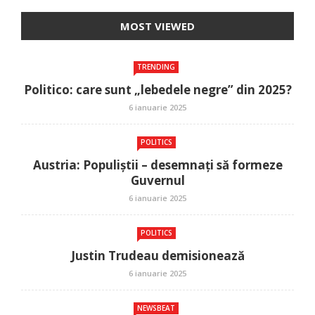
MOST VIEWED
TRENDING
Politico: care sunt „lebedele negre” din 2025?
6 ianuarie 2025
POLITICS
Austria: Populiștii – desemnați să formeze
Guvernul
6 ianuarie 2025
POLITICS
Justin Trudeau demisionează
6 ianuarie 2025
NEWSBEAT