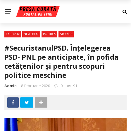
EXCLUSIV
NEWSBEAT
POLITICS
STORIES
#SecuristanulPSD. Înțelegerea
PSD- PNL pe anticipate, în pofida
cetățenilor și pentru scopuri
politice meschine
Admin
8 februarie 2020
0
91