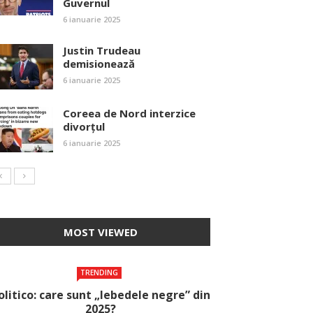
Guvernul
6 ianuarie 2025
Justin Trudeau
demisionează
6 ianuarie 2025
Coreea de Nord interzice
divorțul
6 ianuarie 2025
MOST VIEWED
TRENDING
olitico: care sunt „lebedele negre” din
2025?