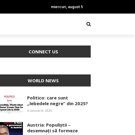
miercuri, august 5
CONNECT US
WORLD NEWS
Politico: care sunt
„lebedele negre” din 2025?
6 ianuarie 2025
Austria: Populiștii –
desemnați să formeze