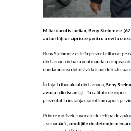
Miliardarul israelian, Beny Steinmetz (67 
autorităților cipriote pentru a evita o e
Beny Steinmetz este în prezent eliberat pe cau
din Larnaca în baza unui mandat european de
condamnarea definitivă la 5 ani de închisoar
În fața Tribunalului din Larnaca,
Beny Steinme
avocat din Israel
, și – în calitate de expert
prezentat în instanța cipriotă un raport privi
Printre motivele invocate de echipa de apăra
– se numără „
condițiile de detenție precar