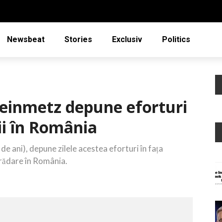
Newsbeat
Stories
Exclusiv
Politics
teinmetz depune eforturi
ii în România
de ani), depune zilele acestea eforturi în fața
trădare în România.