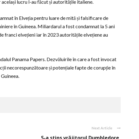
r același lucru l-au făcut și autoritățile italiene.
mnat în Elveția pentru luare de mită și falsificare de
iniere în Guineea. Miliardarul a fost condamnat la 5 ani
 franci elvețieni iar în 2023 autoritățile elvețiene au
ndalul Panama Papers. Dezvăluirile în care a fost invocat
cții necorespunzătoare și potențiale fapte de corupție în
 Guineea.
Next Article
S-a stins vrăjitorul Dumbledore,