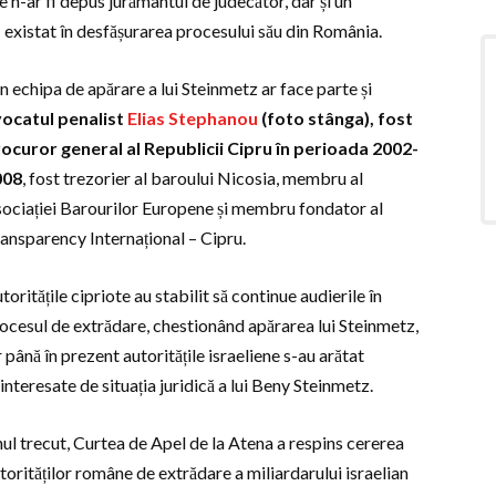
n-ar fi depus jurământul de judecător, dar și un
fi existat în desfășurarea procesului său din România.
n echipa de apărare a lui Steinmetz ar face parte și
ocatul penalist
Elias Stephanou
(foto stânga), fost
ocuror general al Republicii Cipru în perioada 2002-
008
, fost trezorier al baroului Nicosia, membru al
ociației Barourilor Europene și membru fondator al
ansparency Internațional – Cipru.
toritățile cipriote au stabilit să continue audierile în
ocesul de extrădare, chestionând apărarea lui Steinmetz,
r până în prezent autoritățile israeliene s-au arătat
interesate de situația juridică a lui Beny Steinmetz.
ul trecut, Curtea de Apel de la Atena a respins cererea
torităților române de extrădare a miliardarului israelian