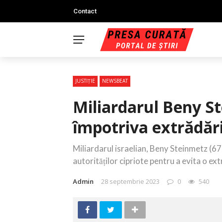
Contact
JUSTIŢIE
NEWSBEAT
Miliardarul Beny S
împotriva extrădăr
Miliardarul israelian, Beny Steinmetz (67 
autorităților cipriote pentru a evita o ex
Admin
28 septembrie 2023
0
540