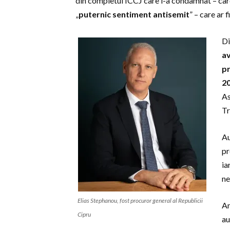
din completul ÎCCJ care l-a condamnat – care 
„
puternic sentiment antisemit
” – care ar 
Di
av
pr
2
As
Tr
Au
pr
ia
ne
Elias Stephanou, fost procuror general al Republicii
An
Cipru
au