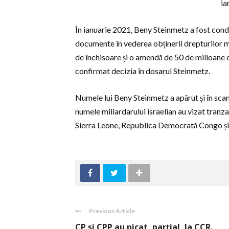
ia
În ianuarie 2021, Beny Steinmetz a fost conda
documente în vederea obținerii drepturilor m
de închisoare și o amendă de 50 de milioane de
confirmat decizia în dosarul Steinmetz.
Numele lui Beny Steinmetz a apărut și în sca
numele miliardarului israelian au vizat tranza
Sierra Leone, Republica Democrată Congo și
Previous Article
CP și CPP au picat, parțial, la CCR.