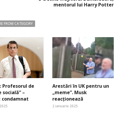
mentorul lui Harry Potter
E FROM CATEGORY
 Profesorul de
Arestări în UK pentru un
e socială” –
„meme”. Musk
st condamnat
reacționează
 2025
2 ianuarie 2025