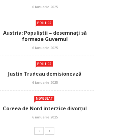
6 ianuarie 2025
POLITICS
Austria: Populiștii – desemnați să
formeze Guvernul
6 ianuarie 2025
POLITICS
Justin Trudeau demisionează
6 ianuarie 2025
NEWSBEAT
Coreea de Nord interzice divorțul
6 ianuarie 2025