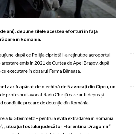
de ani), depune zilele acestea eforturi în fața
xtrădare în România.
țiune, după ce Poliția cipriotă l-a reținut pe aeroportul
 arestare emis în 2021 de Curtea de Apel Brașov, după
e cu executare în dosarul Ferma Băneasa.
tz ar fi apărat de o echipă de 5 avocați din Cipru, un
 – de profesorul avocat Radu Chiriță care ar fi depus și
nd condițiile precare de detenție din România.
re a lui Steinmetz – pentru a evita extrădarea în România
e
”, „
situația fostului judecător Florentina Dragomir
”