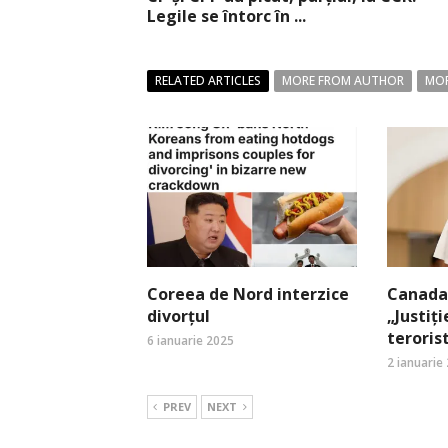
Legile se întorc în ...
RELATED ARTICLES
MORE FROM AUTHOR
MOR
Coreea de Nord interzice
Canada:
divorțul
„Justiți
terori
6 ianuarie 2025
2 ianuarie
PREV
NEXT