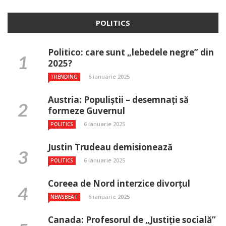
POLITICS
Politico: care sunt „lebedele negre” din
2025?
6 ianuarie 2025
TRENDING
Austria: Populiștii – desemnați să
formeze Guvernul
6 ianuarie 2025
POLITICS
Justin Trudeau demisionează
6 ianuarie 2025
POLITICS
Coreea de Nord interzice divorțul
6 ianuarie 2025
NEWSBEAT
Canada: Profesorul de „Justiție socială”