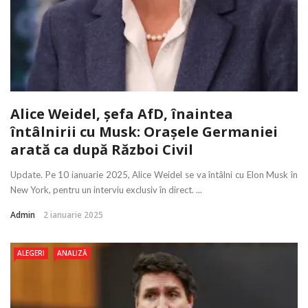
Alice Weidel, șefa AfD, înaintea
întâlnirii cu Musk: Orașele Germaniei
arată ca după Război Civil
Update. Pe 10 ianuarie 2025, Alice Weidel se va întâlni cu Elon Musk în
New York, pentru un interviu exclusiv în direct. ...
Admin
2 ianuarie 2025
ALEGERI
ANALIZĂ