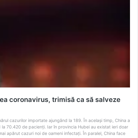
ea coronavirus, trimisă ca să salveze
mărul cazurilor importate ajungând la 189. În acelaşi timp, China a
 la 70.420 de pacienţi. Iar în provincia Hubei au existat ieri doar
i apărut cazuri noi de oameni infectaţi. În paralel, China face