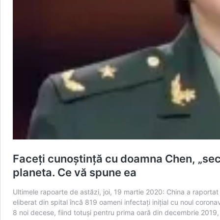
Faceţi cunoştinţă cu doamna Chen, „secr
planeta. Ce vă spune ea
Ultimele rapoarte de astăzi, joi, 19 martie 2020: China a raportat
eliberat din spital încă 819 oameni infectaţi iniţial cu noul coron
8 noi decese, fiind totuşi pentru prima oară din decembrie 2019,