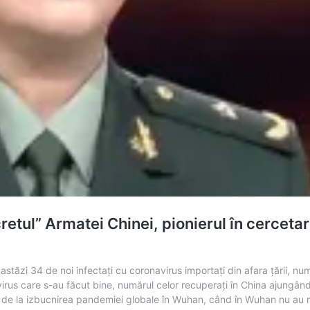
etul” Armatei Chinei, pionierul în cercetar
 astăzi 34 de noi infectaţi cu coronavirus importaţi din afara ţării, nu
avirus care s-au făcut bine, numărul celor recuperaţi în China ajungând
 de la izbucnirea pandemiei globale în Wuhan, când în Wuhan nu au ma