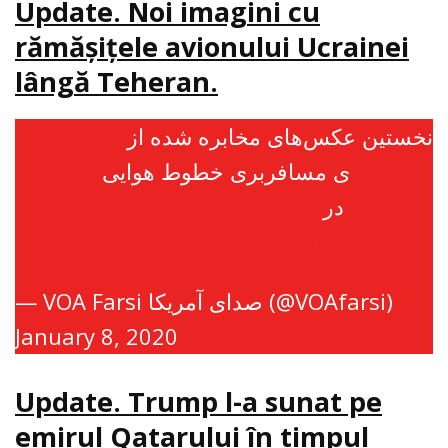
Update. Noi imagini cu
rămăşiţele avionului Ucrainei
lângă Teheran.
نخستین عکس‌های مخابره شده از
#سقوط
#هواپیما
ی مسافربری خطوط هوایی
#اوکراین
در
#ایران
pic.twitter.com/3orBXRw6sX
— VOA Farsi صدای آمریکا (@VOAfarsi)
January 8, 2020
Update. Trump l-a sunat pe
emirul Qatarului în timpul