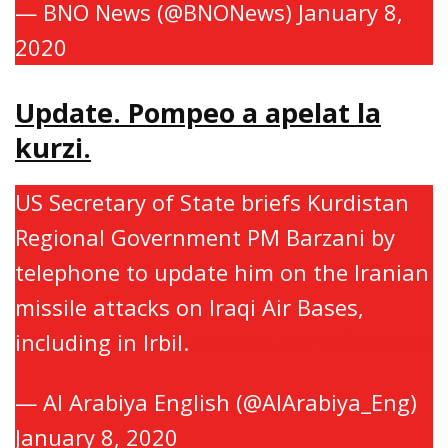
— BNO News (@BNONews)
January 8,
2020
Update. Pompeo a apelat la
kurzi.
US Secretary of State briefs Kurdistan
Regional Government PM Barzani by
telephone to update him on the Iranian
missile attacks on Iraqi Air Bases,
including in Irbil.
https://t.co/1U2e3IKfEZ
— Al Arabiya English (@AlArabiya_Eng)
January 8, 2020