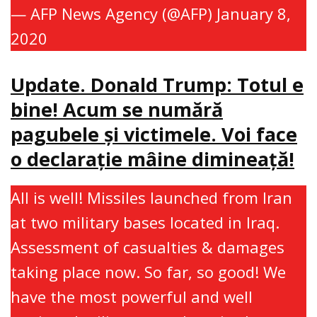
— AFP News Agency (@AFP)
January 8,
2020
Update. Donald Trump: Totul e
bine! Acum se numără
pagubele şi victimele. Voi face
o declaraţie mâine dimineaţă!
All is well! Missiles launched from Iran
at two military bases located in Iraq.
Assessment of casualties & damages
taking place now. So far, so good! We
have the most powerful and well