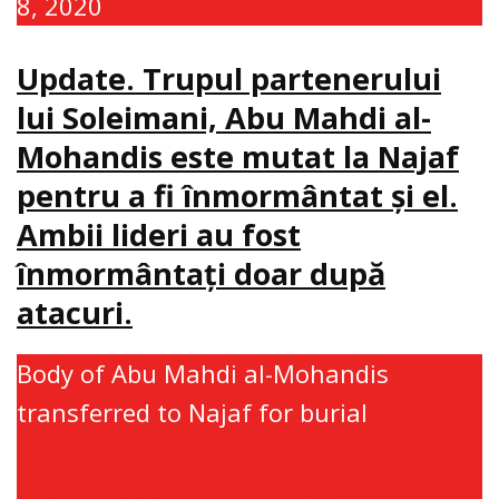
8, 2020
Update. Trupul partenerului
lui Soleimani, Abu Mahdi al-
Mohandis este mutat la Najaf
pentru a fi înmormântat şi el.
Ambii lideri au fost
înmormântaţi doar după
atacuri.
Body of Abu Mahdi al-Mohandis
transferred to Najaf for burial
https://t.co/tQBWXg6UXB
pic.twitter.com/y0Vu3LzVCl