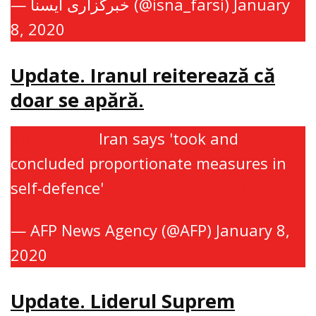
— خبرگزاری ایسنا (@isna_farsi)
January
8, 2020
Update. Iranul reiterează că
doar se apără.
#BREAKING
Iran says 'took and
concluded proportionate measures in
self-defence'
pic.twitter.com/ibIgXXjqqf
— AFP News Agency (@AFP)
January 8,
2020
Update. Liderul Suprem