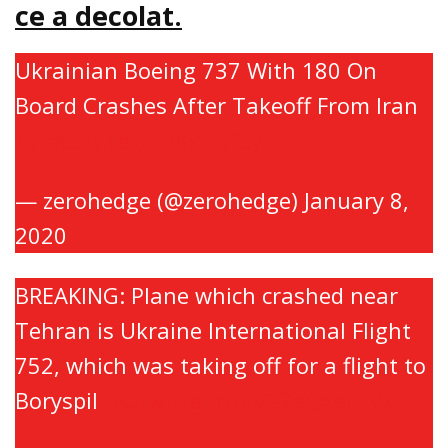
ce a decolat.
Ukrainian Boeing 737 With 180 On
Board Crashes After Takeoff From Iran
https://t.co/JzmXkYwfuy
— zerohedge (@zerohedge)
January 8,
2020
BREAKING: Plane which crashed near
Tehran is Ukraine International Flight
752, which was taking off for a flight to
Boryspil
pic.twitter.com/22aQxeHfvk