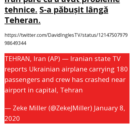
tehnice.
S-a păbuşit lângă
Teheran.
https://twitter.com/DavidInglesTV/status/12147507979
98649344
TEHRAN, Iran (AP) — Iranian state TV
reports Ukrainian airplane carrying 180
passengers and crew has crashed near
airport in capital, Tehran
— Zeke Miller (@ZekeJMiller)
January 8,
2020