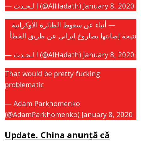
— ا لـحـدث (@AlHadath)
January 8, 2020
#إيران
— أنباء عن سقوط الطائرة الأوكرانية
نتيجة إصابتها بصاروخ إيراني عن طريق الخطأ
— ا لـحـدث (@AlHadath)
January 8, 2020
That would be pretty fucking
problematic
https://t.co/6ohQCaxUn5
— Adam Parkhomenko
(@AdamParkhomenko)
January 8, 2020
Update. China anunţă că