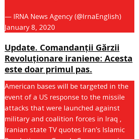
— IRNA News Agency (@IrnaEnglish)
January 8, 2020
Update. Comandanţii Gărzii
Revoluţionare iraniene: Acesta
este doar primul pas.
American bases will be targeted in the
event of a US response to the missile
attacks that were launched against
military and coalition forces in Iraq ,
Iranian state TV quotes Iran’s Islamic