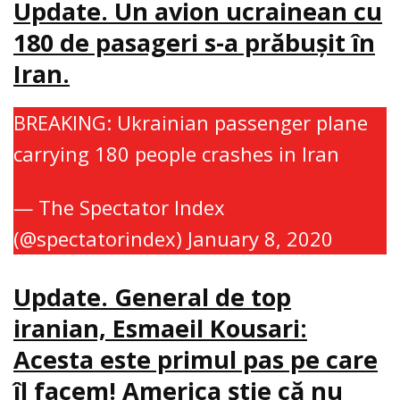
Update. Un avion ucrainean cu
180 de pasageri s-a prăbuşit în
Iran.
BREAKING: Ukrainian passenger plane
carrying 180 people crashes in Iran
— The Spectator Index
(@spectatorindex)
January 8, 2020
Update. General de top
iranian, Esmaeil Kousari:
Acesta este primul pas pe care
îl facem! America ştie că nu