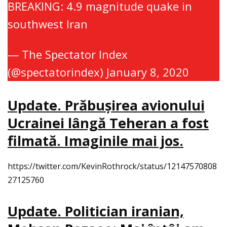
BREAKING: 4.9 magnitude quake in
southwest Iran
— The Spectator Index
(@spectatorindex)
January 8, 2020
Update. Prăbuşirea avionului
Ucrainei lângă Teheran a fost
filmată. Imaginile mai jos.
https://twitter.com/KevinRothrock/status/12147570808
27125760
Update. Politician iranian,