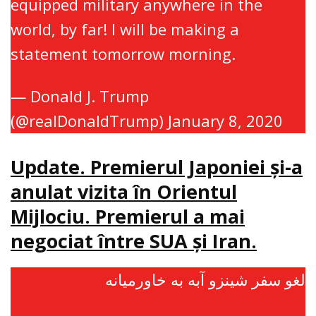
equipped military anywhere in the
world, by far! I will be making a
statement tomorrow morning.
— Donald J. Trump
(@realDonaldTrump)
January 8, 2020
Update. Premierul Japoniei şi-a
anulat vizita în Orientul
Mijlociu. Premierul a mai
negociat între SUA şi Iran.
لغو سفر شینزو آبه به خاورمیانه