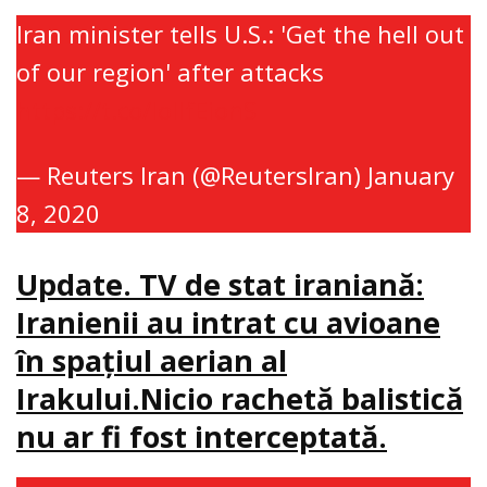
Iran minister tells U.S.: 'Get the hell out
of our region' after attacks
https://t.co/IoIlfEionS
— Reuters Iran (@ReutersIran)
January
8, 2020
Update. TV de stat iraniană:
Iranienii au intrat cu avioane
în spaţiul aerian al
Irakului.Nicio rachetă balistică
nu ar fi fost interceptată.