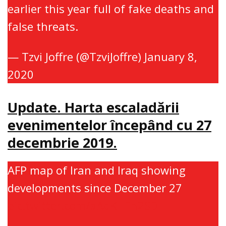
earlier this year full of fake deaths and
false threats.
— Tzvi Joffre (@TzviJoffre)
January 8,
2020
Update. Harta escaladării
evenimentelor începând cu 27
decembrie 2019.
AFP map of Iran and Iraq showing
developments since December 27
pic.twitter.com/aAdKHEh2SD