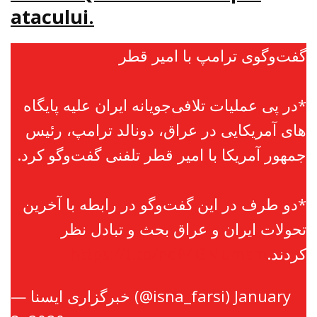
atacului.
گفت‌وگوی ترامپ با امیر قطر
*در پی عملیات تلافی‌جویانه ایران علیه پایگاه
های آمریکایی در عراق، دونالد ترامپ، رئیس
جمهور آمریکا با امیر قطر تلفنی گفت‌وگو کرد.
*دو طرف در این گفت‌وگو در رابطه با آخرین
تحولات ایران و عراق بحث و تبادل نظر
https://t.co/ndP4GMumsm
کردند.
— خبرگزاری ایسنا (@isna_farsi)
January