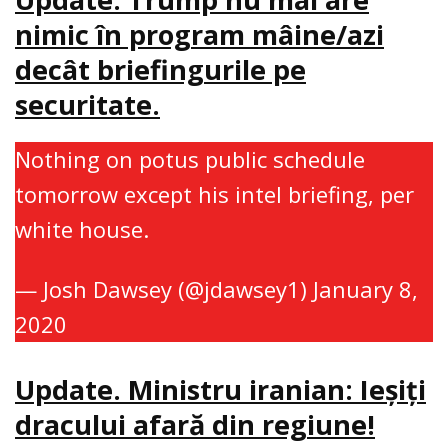
nimic în program mâine/azi
decât briefingurile pe
securitate.
Nothing on potus public schedule
tomorrow except his intel briefing, per
white house.
— Josh Dawsey (@jdawsey1)
January 8,
2020
Update. Ministru iranian: Ieşiţi
dracului afară din regiune!