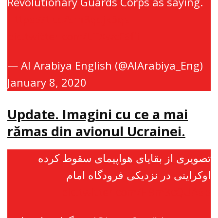
Revolutionary Guards Corps as saying.
https://t.co/SmBqojx5qa
pic.twitter.com/LTXwcF6fii
— Al Arabiya English (@AlArabiya_Eng)
January 8, 2020
Update. Imagini cu ce a mai
rămas din avionul Ucrainei.
تصویری از بقایای هواپیمای سقوط کرده
اوکراینی در نزدیکی فرودگاه امام
pic.twitter.com/H9m3cQUA6b