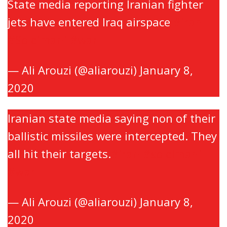
State media reporting Iranian fighter
jets have entered Iraq airspace
#iran
#Soleimani
#war
— Ali Arouzi (@aliarouzi)
January 8,
2020
Iranian state media saying non of their
ballistic missiles were intercepted. They
all hit their targets.
#iran
#soleimani
#war
— Ali Arouzi (@aliarouzi)
January 8,
2020