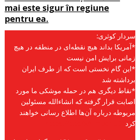
mai este sigur în regiune
pentru ea.
سردار کوثری:
*آمریکا بداند هیچ نقطه‌ای در منطقه در هیچ
زمانی برایش امن نیست
*این گام نخستی است که از طرف ایران
برداشته شد
*نقاط دیگری هم در حمله موشکی ما مورد
اصابت قرار گرفته که انشاءالله مسئولین
مربوطه درباره آن‌ها اطلاع رسانی خواهند
https://t.co/xAfmbenuOt
کرد