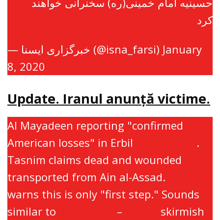
حسینیه امام خمینی(ره) سخنرانی خواهند
https://t.co/Nw00p6Tfcy
کرد
— خبرگزاری ایسنا (@isna_farsi)
January
8, 2020
Update. Iranul anunţă victime.
Al Mayadeen reporting "confirmed
American losses" in Erbil
#Iranattack
.
Tasnim claims dead and wounded
transported from Ain al-Assad.
#IRGC
warns this is only "first step." Sounds
similar to
#Hezbollah
–
#Israel
skirmish