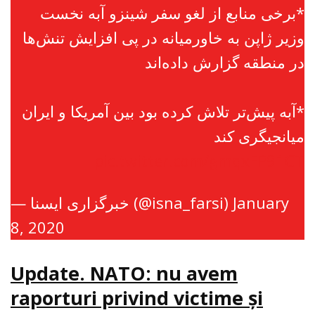
*برخی منابع از لغو سفر شینزو آبه نخست
وزیر ژاپن به خاورمیانه در پی افزایش تنش‌ها
در منطقه گزارش داده‌اند
*آبه پیش‌تر تلاش کرده بود بین آمریکا و ایران
میانجیگری کند
pic.twitter.com/gmqxFP91CT
— خبرگزاری ایسنا (@isna_farsi)
January
8, 2020
Update. NATO: nu avem
raporturi privind victime şi