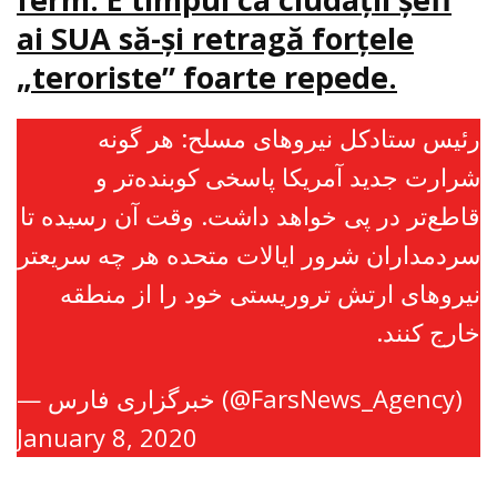
ai SUA să-şi retragă forţele
„teroriste” foarte repede.
رئیس ستادکل نیروهای مسلح: هر گونه
شرارت جدید آمریکا پاسخی کوبنده‌تر و
قاطع‌تر در پی خواهد داشت. وقت آن رسیده تا
سردمداران شرور ایالات متحده هر چه سریعتر
نیروهای ارتش تروریستی خود را از منطقه
خارج کنند.
— خبرگزاری فارس (@FarsNews_Agency)
January 8, 2020