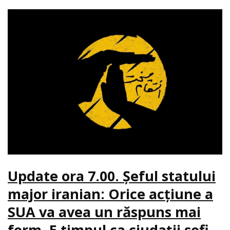
Update ora 7.00. Şeful statului
major iranian: Orice acţiune a
SUA va avea un răspuns mai
ferm. E timpul ca ciudaţii şefi