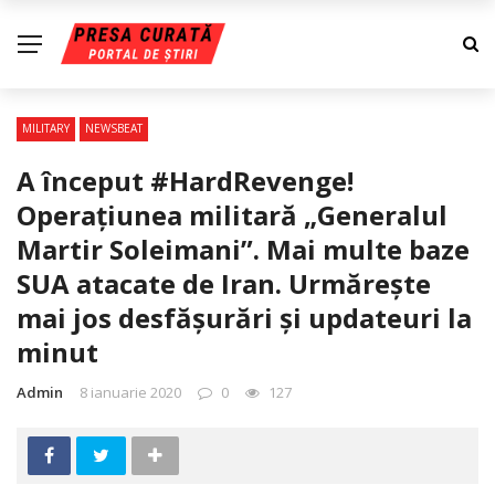
MILITARY
NEWSBEAT
A început #HardRevenge!
Operaţiunea militară „Generalul
Martir Soleimani”. Mai multe baze
SUA atacate de Iran. Urmăreşte
mai jos desfăşurări şi updateuri la
minut
Admin
8 ianuarie 2020
0
127