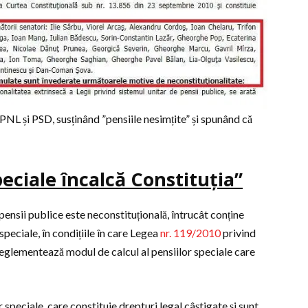
i PNL și PSD, susținând ”pensiile nesimțite” și spunând că
eciale încalcă Constituția”
pensii publice este neconstituțională, întrucât conține
speciale, în condițiile în care Legea
nr. 119/2010
privind
reglementează modul de calcul al pensiilor speciale care
speciale, care constituie drepturi legal câștigate și sunt