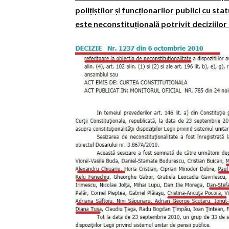
polițiștilor și funcționarilor publici cu st
este neconstituțională potrivit deciziilo