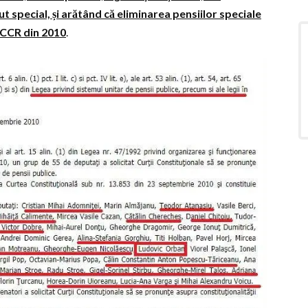
atut special, și arătând că eliminarea pensiilor speciale
r CCR din 2010
.