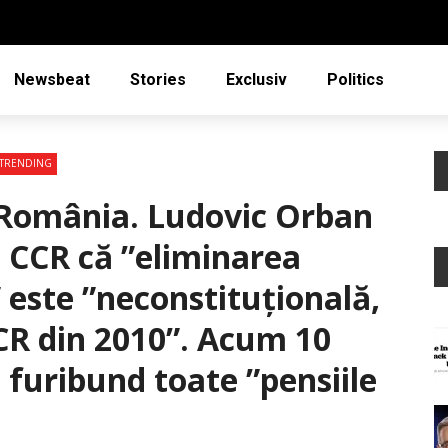
Newsbeat
Stories
Exclusiv
Politics
TRENDING
ăRomânia. Ludovic Orban
e CCR că ”eliminarea
” este ”neconstituțională,
CCR din 2010”. Acum 10
 furibund toate ”pensiile