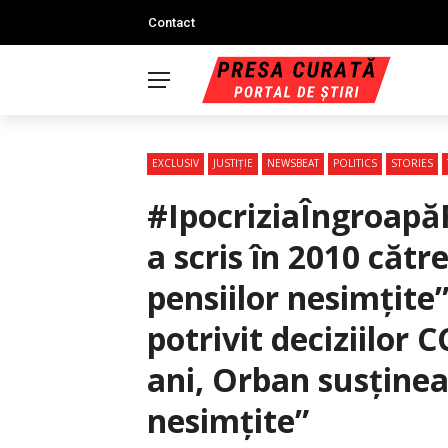
Contact
EXCLUSIV
JUSTIŢIE
NEWSBEAT
POLITICS
STORIES
#IpocriziaÎngroap
a scris în 2010 cătr
pensiilor nesimțite
potrivit deciziilor 
ani, Orban susținea
nesimțite”