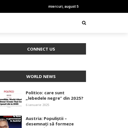
miercuri, august 5
CONNECT US
WORLD NEWS
Politico: care sunt
„lebedele negre” din 2025?
6 ianuarie 2025
Austria: Populiștii –
desemnați să formeze