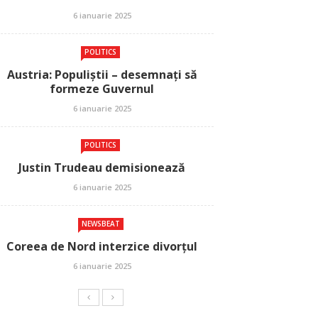
6 ianuarie 2025
POLITICS
Austria: Populiștii – desemnați să
formeze Guvernul
6 ianuarie 2025
POLITICS
Justin Trudeau demisionează
6 ianuarie 2025
NEWSBEAT
Coreea de Nord interzice divorțul
6 ianuarie 2025