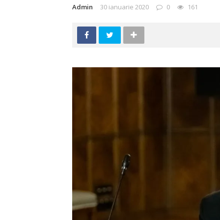
Admin
30 ianuarie 2020
0
161