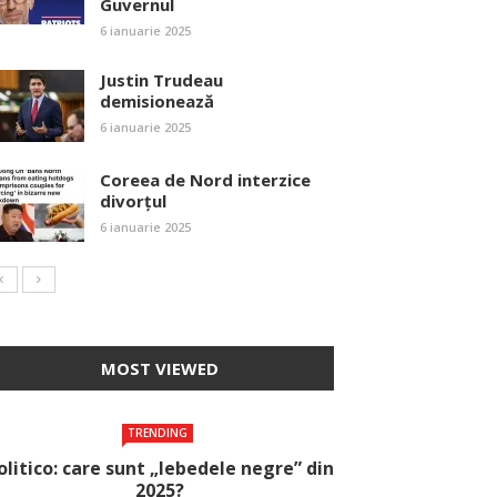
Guvernul
6 ianuarie 2025
Justin Trudeau
demisionează
6 ianuarie 2025
Coreea de Nord interzice
divorțul
6 ianuarie 2025
MOST VIEWED
TRENDING
olitico: care sunt „lebedele negre” din
2025?