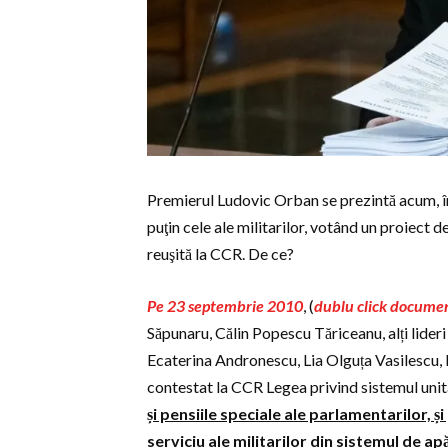
Premierul Ludovic Orban se prezintă acum, în 
puţin cele ale militarilor, votând un proiect d
reuşită la CCR. De ce?
Pe 23 septembrie 2010
, (
dublu click docume
Săpunaru, Călin Popescu Tăriceanu, alți lideri 
Ecaterina Andronescu, Lia Olguța Vasilescu, D
contestat la CCR Legea privind sistemul unit
și pensiile speciale ale parlamentarilor, și
serviciu ale militarilor din sistemul de ap