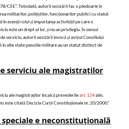
8/CEE”. Totodată, autorii sesizării fac o pledoarie în
ea militarilor, polițiștilor, funcționarilor publici cu statut
 în esență rolul și importanța activității pe care o
iu este un drept al lor, și nu un privilegiu. În sensul
de serviciu, autorii sesizării invocă și avizul Consiliului
ă în alte state pensiile militare au un statut distinct de
e serviciu ale magistraților
viciu ale magistraților încalcă prevederile
art. 124
alin.
ns este citată Decizia Curții Constituționale nr. 20/2000.”
r speciale e neconstituțională