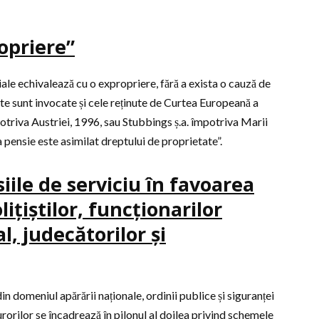
opriere”
le echivalează cu o expropriere, fără a exista o cauză de
nte sunt invocate și cele reținute de Curtea Europeană a
riva Austriei, 1996, sau Stubbings ș.a. împotriva Marii
la pensie este asimilat dreptului de proprietate”.
iile de serviciu în favoarea
lițiștilor, funcționarilor
l, judecătorilor și
din domeniul apărării naționale, ordinii publice și siguranței
curorilor se încadrează în pilonul al doilea privind schemele