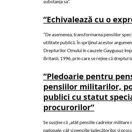
substanța sa”.
”Echivalează cu o expr
”De asemenea, transformarea pensiilor specia
utilitate publică. În sprijinul acestor argume
Drepturilor Omului în cauzele Gaygusuz împot
Britanii, 1996, prin care se reține că dreptul 
”Pledoarie pentru pens
pensiilor militarilor, po
publici cu statut specia
procurorilor”
Se susține că „atât pensiile cadrelor militare 
naționale, cât și pensiile judecătorilor și pro