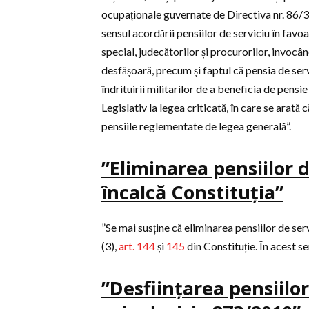
ocupaționale guvernate de Directiva nr. 86/37
sensul acordării pensiilor de serviciu în favoar
special, judecătorilor și procurorilor, invocând
desfășoară, precum și faptul că pensia de servic
îndrituirii militarilor de a beneficia de pensie 
Legislativ la legea criticată, în care se arată c
pensiile reglementate de legea generală”.
”Eliminarea pensiilor d
încalcă Constituția”
”Se mai susține că eliminarea pensiilor de ser
(3),
art. 144
și
145
din Constituție. În acest se
”Desființarea pensiilo