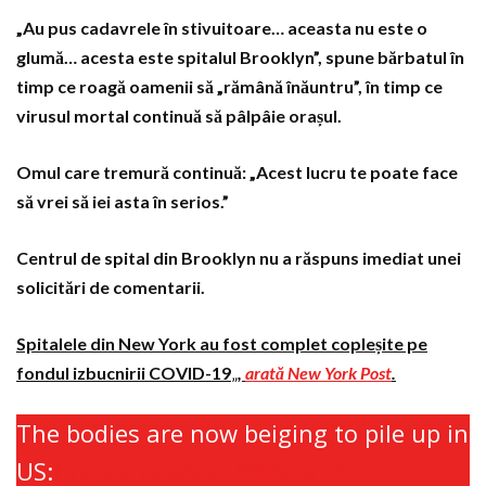
„Au pus cadavrele în stivuitoare… aceasta nu este o
glumă… acesta este spitalul Brooklyn”, spune bărbatul în
timp ce roagă oamenii să „rămână înăuntru”, în timp ce
virusul mortal continuă să pâlpâie orașul.
Omul care tremură continuă: „Acest lucru te poate face
să vrei să iei asta în serios.”
Centrul de spital din Brooklyn nu a răspuns imediat unei
solicitări de comentarii.
Spitalele din New York au fost complet copleșite pe
fondul izbucnirii COVID-19
„
,
arată New York Post
.
The bodies are now beiging to pile up in
US:
https://t.co/wDMYO97oD4