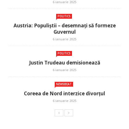
6 ianuarie 2025
POLITICS
Austria: Populiștii – desemnați să formeze
Guvernul
6 ianuarie 2025
POLITICS
Justin Trudeau demisionează
6 ianuarie 2025
NEWSBEAT
Coreea de Nord interzice divorțul
6 ianuarie 2025