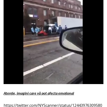
Atenţie, imagini care vă pot afecta emoţional
https://twitter.com/NYScanner/status/12443976309580