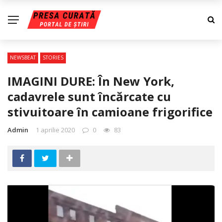
NEWSBEAT
STORIES
IMAGINI DURE: În New York,
cadavrele sunt încărcate cu
stivuitoare în camioane frigorifice
Admin
1 aprilie 2020
0
83