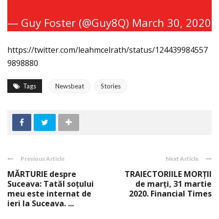
— Guy Foster (@Guy8Q)
March 30, 2020
https://twitter.com/leahmcelrath/status/124439984557
9898880
Tags
Newsbeat
Stories
Previous Article
Next Article
MĂRTURIE despre
TRAIECTORIILE MORŢII
Suceava: Tatăl soțului
de marţi, 31 martie
meu este internat de
2020. Financial Times
ieri la Suceava. ...