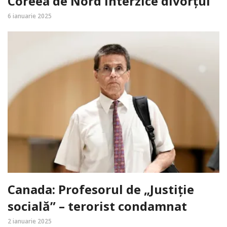
Coreea de Nord interzice divorțul
6 ianuarie 2025
Canada: Profesorul de „Justiție
socială” – terorist condamnat
2 ianuarie 2025