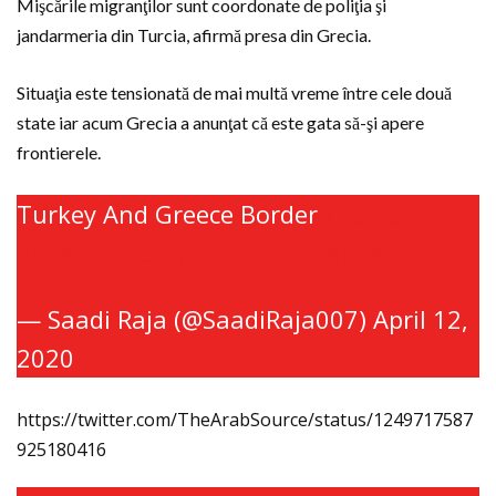
Mişcările migranţilor sunt coordonate de poliţia şi
jandarmeria din Turcia, afirmă presa din Grecia.
Situaţia este tensionată de mai multă vreme între cele două
state iar acum Grecia a anunţat că este gata să-şi apere
frontierele.
Turkey And Greece Border
#Turkey
#Greece
pic.twitter.com/kjWF5At4TP
— Saadi Raja (@SaadiRaja007)
April 12,
2020
https://twitter.com/TheArabSource/status/1249717587
925180416