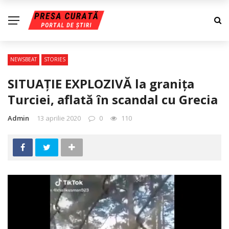
NEWSBEAT
STORIES
SITUAŢIE EXPLOZIVĂ la graniţa
Turciei, aflată în scandal cu Grecia
Admin
13 aprilie 2020
0
110