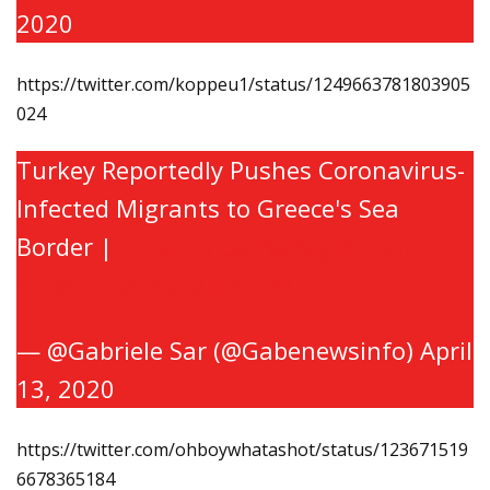
2020
https://twitter.com/koppeu1/status/1249663781803905
024
Turkey Reportedly Pushes Coronavirus-
Infected Migrants to Greece's Sea
Border |
https://t.co/F6qMgMnhxR
https://t.co/Sva0budj0m
— @Gabriele Sar (@Gabenewsinfo)
April
13, 2020
https://twitter.com/ohboywhatashot/status/123671519
6678365184