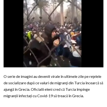
O serie de imagini au devenit virale în ultimele zile pe reţelele
de socializare după ce valuri de migranţi din Turcia încearcă să
ajungă în Grecia. Oficialii eleni cred că Turcia împinge
migranții infectați cu Covid-19 să treacă în Grecia.