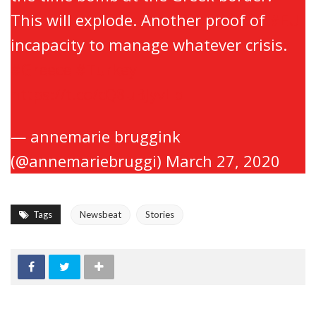
This will explode. Another proof of
#EU
incapacity to manage whatever crisis.
#Greece
#Turkey
https://t.co/cQ8uBJyvLp
— annemarie bruggink
(@annemariebruggi)
March 27, 2020
Tags
Newsbeat
Stories