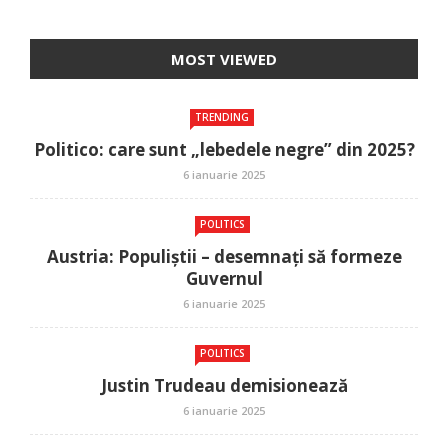
MOST VIEWED
TRENDING
Politico: care sunt „lebedele negre” din 2025?
6 ianuarie 2025
POLITICS
Austria: Populiștii – desemnați să formeze
Guvernul
6 ianuarie 2025
POLITICS
Justin Trudeau demisionează
6 ianuarie 2025