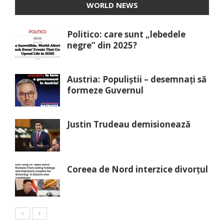
WORLD NEWS
Politico: care sunt „lebedele
negre” din 2025?
Austria: Populiștii – desemnați să
formeze Guvernul
Justin Trudeau demisionează
Coreea de Nord interzice divorțul