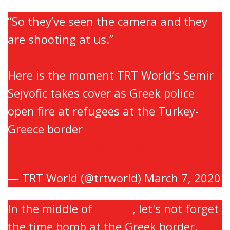
“So they’ve seen the camera and they
are shooting at us.”
Here is the moment TRT World’s Semir
Sejvofic takes cover as Greek police
open fire at refugees at the Turkey-
Greece border
pic.twitter.com/WqaZCMJexJ
— TRT World (@trtworld)
March 7, 2020
In the middle of
#Covid
, let's not forget
the time bomb at the Greek border.