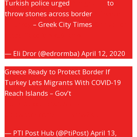
Turkish police urged
#migrants
to
throw stones across border
#Greece
#Turkey
– Greek City Times
@ahval_en
https://t.co/8lNk56EtnW
— Eli Dror (@edrormba)
April 12, 2020
Greece Ready to Protect Border If
Turkey Lets Migrants With COVID-19
Reach Islands – Gov’t
https://t.co/HcS0S7qqfP
pic.twitter.com/F1H1Kmw2KD
— PTI Post Hub (@PtiPost)
April 13,