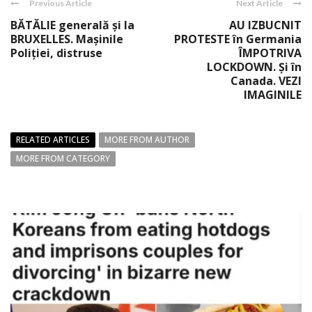
Previous Article
Next Article
BĂTĂLIE generală şi la
AU IZBUCNIT
BRUXELLES. Maşinile
PROTESTE în Germania
Poliţiei, distruse
ÎMPOTRIVA
LOCKDOWN. Şi în
Canada. VEZI
IMAGINILE
RELATED ARTICLES
MORE FROM AUTHOR
MORE FROM CATEGORY