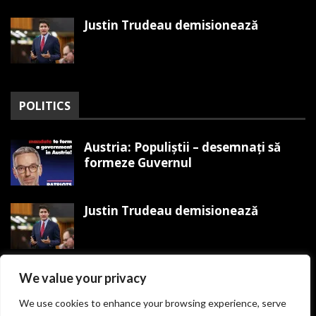
Justin Trudeau demisionează
POLITICS
Austria: Populiștii – desemnați să
formeze Guvernul
Justin Trudeau demisionează
Trump organizează Mitingul
We value your privacy
Victoriei MAGA pe 19 ianuarie
We use cookies to enhance your browsing experience, serve