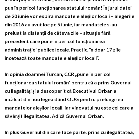
pun în pericol funcționarea statului român!
În jurul datei
de 20 iunie vor expira mandatele aleșilor locali – alegerile
din 2016 au avut loc pe 5 iunie, iar mandatele s-au
preluat la distanță de câteva zile – situație fără
precedent care pune în pericol funcționarea
administrației publice locale
.
Practic, în doar 17 zile
încetează toate mandatele aleșilor locali
”.
În opinia doamnei Turcan, CCR „pune în pericol
funcționarea statului român” pentru că a prins Guvernul
cu ilegalităţi şi a descoperit că Executivul Orban a
încălcat din nou legea dând OUG pentru prelungirea
mandatelor aleșilor locali, iar vinovatul nu este cel care a
săvârşit ilegalitatea. Adică Guvernul Orban.
În plus Guvernul din care face parte, prins cu ilegalitatea,