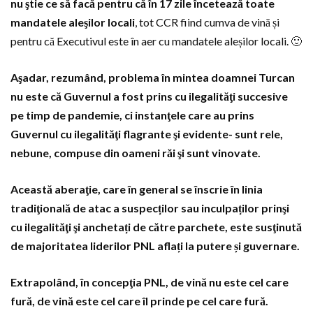
nu ştie ce să facă pentru că în 17 zile încetează toate
mandatele aleşilor locali
, tot CCR fiind cumva de vină și
pentru că Executivul este în aer cu mandatele aleșilor locali. 🙂
Aşadar, rezumând, problema în mintea doamnei Turcan
nu este că Guvernul a fost prins cu ilegalităţi succesive
pe timp de pandemie, ci instanţele care au prins
Guvernul cu ilegalităţi flagrante şi evidente- sunt rele,
nebune, compuse din oameni răi şi sunt vinovate.
Această aberaţie, care în general se înscrie în linia
tradiţională de atac a suspecților sau inculpaților prinşi
cu ilegalităţi şi anchetați de către parchete, este susţinută
de majoritatea liderilor PNL aflați la putere și guvernare.
Extrapolând, în concepţia PNL, de vină nu este cel care
fură, de vină este cel care îl prinde pe cel care fură.