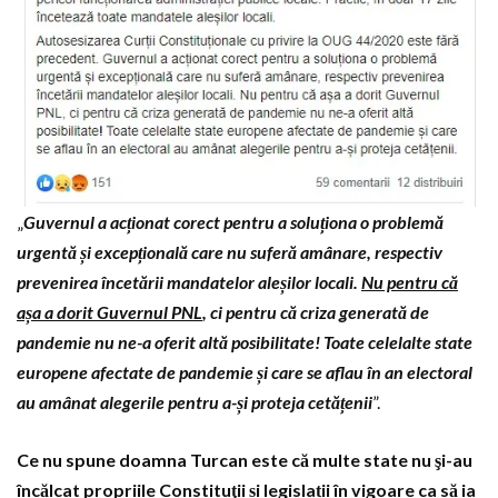
„
Guvernul a acționat corect pentru a soluționa o problemă
urgentă și excepțională care nu suferă amânare, respectiv
prevenirea încetării mandatelor aleșilor locali.
Nu pentru că
așa a dorit Guvernul PNL
, ci pentru că criza generată de
pandemie nu ne-a oferit altă posibilitate! Toate celelalte state
europene afectate de pandemie și care se aflau în an electoral
au amânat alegerile pentru a-și proteja cetățenii
”.
Ce nu spune doamna Turcan este că multe state nu şi-au
încălcat propriile Constituţii și legislații în vigoare ca să ia