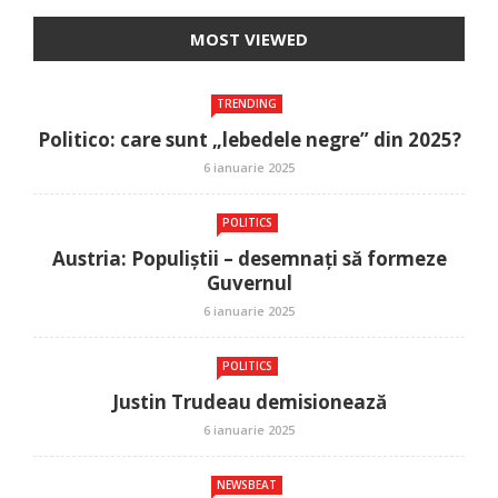
MOST VIEWED
TRENDING
Politico: care sunt „lebedele negre” din 2025?
6 ianuarie 2025
POLITICS
Austria: Populiștii – desemnați să formeze
Guvernul
6 ianuarie 2025
POLITICS
Justin Trudeau demisionează
6 ianuarie 2025
NEWSBEAT