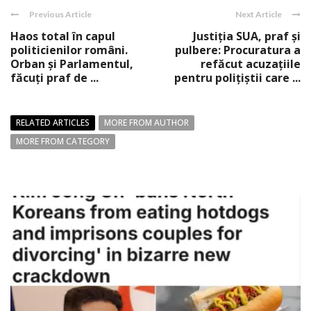
Previous Article
Next Article
Haos total în capul
Justiţia SUA, praf şi
politicienilor români.
pulbere: Procuratura a
Orban şi Parlamentul,
refăcut acuzaţiile
făcuţi praf de ...
pentru poliţiştii care ...
RELATED ARTICLES
MORE FROM AUTHOR
MORE FROM CATEGORY