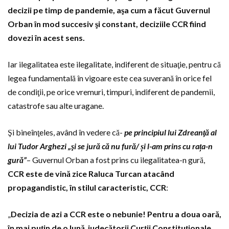
decizii pe timp de pandemie, aşa cum a făcut Guvernul
Orban în mod succesiv şi constant, deciziile CCR fiind
dovezi în acest sens.
Iar ilegalitatea este ilegalitate, indiferent de situaţie, pentru că
legea fundamentală în vigoare este cea suverană în orice fel
de condiţii, pe orice vremuri, timpuri, indiferent de pandemii,
catastrofe sau alte uragane.
Şi bineînţeles, având în vedere că-
pe
principiul lui Zdreanţă al
lui Tudor Arghezi „şi se jură că nu fură/ și l-am prins cu rața-n
gură”
– Guvernul Orban a fost prins cu ilegalitatea-n gură,
CCR este de vină zice Raluca Turcan atacând
propagandistic, în stilul caracteristic, CCR
:
„
Decizia de azi a CCR este o nebunie! Pentru a doua oară,
în mai puțin de o lună
,
judecătorii Curții Constituționale