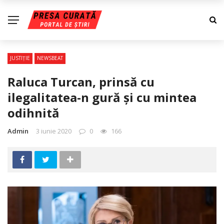
JUSTIŢIE
NEWSBEAT
Raluca Turcan, prinsă cu
ilegalitatea-n gură şi cu mintea
odihnită
Admin
3 iunie 2020
0
166