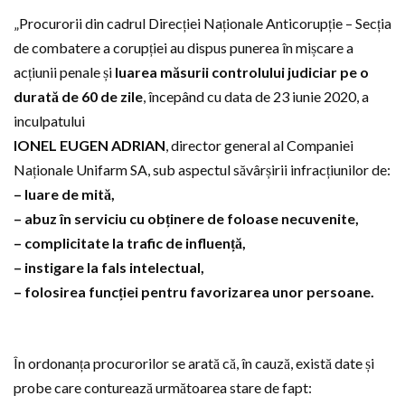
„Procurorii din cadrul Direcției Naționale Anticorupție – Secția
de combatere a corupției au dispus punerea în mișcare a
acțiunii penale și
luarea măsurii controlului judiciar pe o
durată de 60 de zile
, începând cu data de 23 iunie 2020, a
inculpatului
IONEL EUGEN ADRIAN
, director general al Companiei
Naționale Unifarm SA, sub aspectul săvârșirii infracțiunilor de:
– luare de mită,
– abuz în serviciu cu obținere de foloase necuvenite,
– complicitate la trafic de influență,
– instigare la fals intelectual,
– folosirea funcției pentru favorizarea unor persoane.
În ordonanța procurorilor se arată că, în cauză, există date și
probe care conturează următoarea stare de fapt: