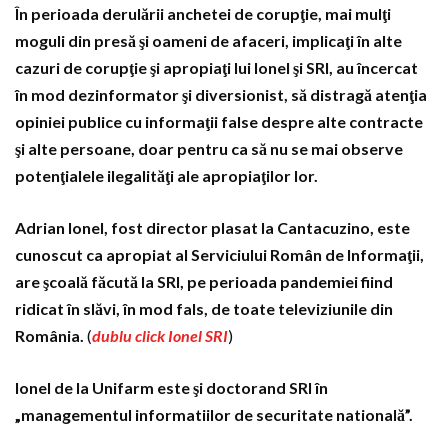
În perioada derulării anchetei de corupţie, mai mulţi
moguli din presă şi oameni de afaceri, implicaţi în alte
cazuri de corupţie şi apropiaţi lui Ionel şi SRI, au încercat
în mod dezinformator şi diversionist, să distragă atenţia
opiniei publice cu informaţii false despre alte contracte
şi alte persoane, doar pentru ca să nu se mai observe
potenţialele ilegalităţi ale apropiaţilor lor.
Adrian Ionel, fost director plasat la Cantacuzino, este
cunoscut ca apropiat al Serviciului Român de Informaţii,
are şcoală făcută la SRI, pe perioada pandemiei fiind
ridicat în slăvi, în mod fals, de toate televiziunile din
România.
(
dublu click Ionel SRI
)
Ionel de la Unifarm este şi doctorand SRI în
„managementul informatiilor de securitate natională”.