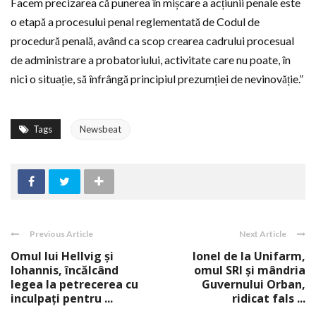
Facem precizarea că punerea în mișcare a acțiunii penale este
o etapă a procesului penal reglementată de Codul de
procedură penală, având ca scop crearea cadrului procesual
de administrare a probatoriului, activitate care nu poate, în
nici o situație, să înfrângă principiul prezumției de nevinovăție.”
Tags
Newsbeat
Previous Article
Next Article
Omul lui Hellvig şi
Ionel de la Unifarm,
Iohannis, încălcând
omul SRI şi mândria
legea la petrecerea cu
Guvernului Orban,
inculpaţi pentru ...
ridicat fals ...