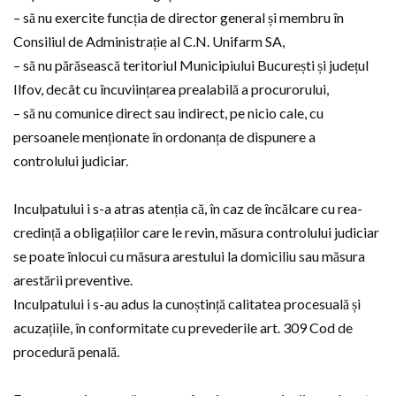
– să nu exercite funcția de director general și membru în
Consiliul de Administrație al C.N. Unifarm SA,
– să nu părăsească teritoriul Municipiului București și județul
Ilfov, decât cu încuviințarea prealabilă a procurorului,
– să nu comunice direct sau indirect, pe nicio cale, cu
persoanele menționate în ordonanța de dispunere a
controlului judiciar.
Inculpatului i s-a atras atenția că, în caz de încălcare cu rea-
credință a obligațiilor care le revin, măsura controlului judiciar
se poate înlocui cu măsura arestului la domiciliu sau măsura
arestării preventive.
Inculpatului i s-au adus la cunoștință calitatea procesuală și
acuzațiile, în conformitate cu prevederile art. 309 Cod de
procedură penală.