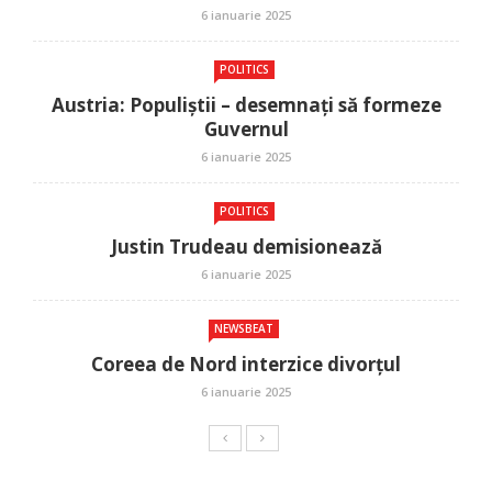
6 ianuarie 2025
POLITICS
Austria: Populiștii – desemnați să formeze
Guvernul
6 ianuarie 2025
POLITICS
Justin Trudeau demisionează
6 ianuarie 2025
NEWSBEAT
Coreea de Nord interzice divorțul
6 ianuarie 2025