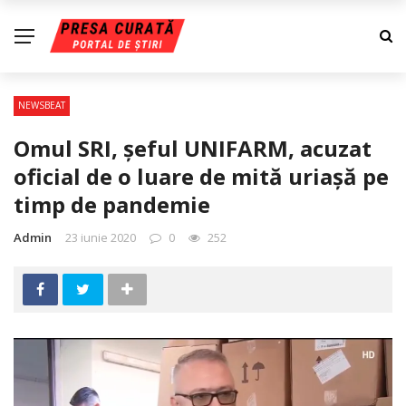
NEWSBEAT
Omul SRI, şeful UNIFARM, acuzat
oficial de o luare de mită uriaşă pe
timp de pandemie
Admin
23 iunie 2020
0
252