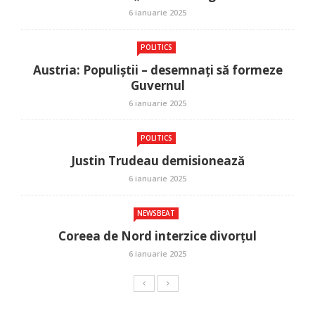
6 ianuarie 2025
POLITICS
Austria: Populiștii – desemnați să formeze
Guvernul
6 ianuarie 2025
POLITICS
Justin Trudeau demisionează
6 ianuarie 2025
NEWSBEAT
Coreea de Nord interzice divorțul
6 ianuarie 2025