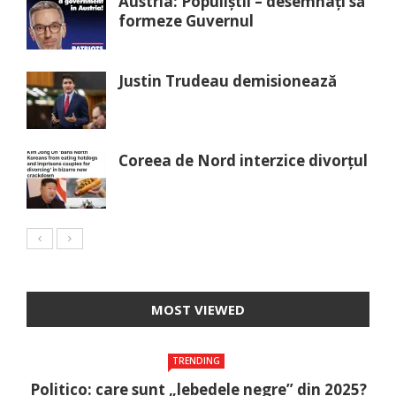
Austria: Populiștii – desemnați să
formeze Guvernul
Justin Trudeau demisionează
Coreea de Nord interzice divorțul
MOST VIEWED
TRENDING
Politico: care sunt „lebedele negre” din 2025?