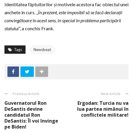
Identitatea făptuitorilor și motivele acestora fac obiectul unei
anchete în curs. „
În prezent, este imposibil să se facă declarații
convingătoare în acest sens, în special în problema participării
statului
”, a conchis Frank.
Tags
Newsbeat
Previous Article
Next Article
Guvernatorul Ron
Ergodan: Turcia nu va
DeSantis devine
lua partea nimănui în
candidatul Ron
conflictele militare!
DeSantis: Îl voi învinge
pe Biden!