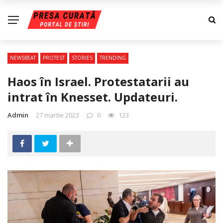
NEWSBEAT
PROTEST
STORIES
TRENDING
Haos în Israel. Protestatarii au
intrat în Knesset. Updateuri.
Admin
27 martie 2023
0
123