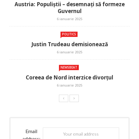
Austria: Populiștii – desemnați să formeze
Guvernul
6 ianuarie 2025
POLITICS
Justin Trudeau demisionează
6 ianuarie 2025
NEWSBEAT
Coreea de Nord interzice divorțul
6 ianuarie 2025
Email
address: