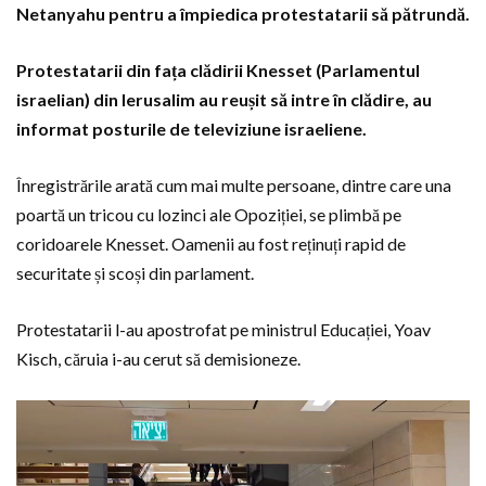
Netanyahu pentru a împiedica protestatarii să pătrundă.
Protestatarii din fața clădirii Knesset (Parlamentul
israelian) din Ierusalim au reușit să intre în clădire, au
informat posturile de televiziune israeliene.
Înregistrările arată cum mai multe persoane, dintre care una
poartă un tricou cu lozinci ale Opoziției, se plimbă pe
coridoarele Knesset. Oamenii au fost reținuți rapid de
securitate și scoși din parlament.
Protestatarii l-au apostrofat pe ministrul Educației, Yoav
Kisch, căruia i-au cerut să demisioneze.
Player
video