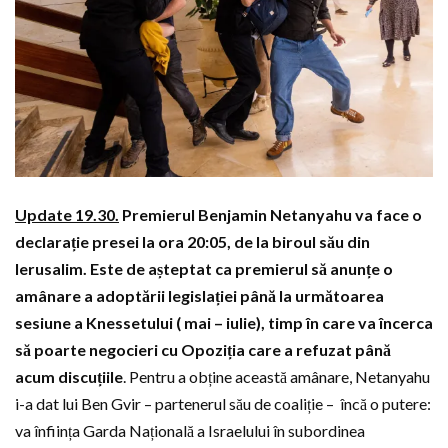
Update 19.30.
Premierul Benjamin Netanyahu va face o
declarație presei la ora 20:05, de la biroul său din
Ierusalim. Este de așteptat ca premierul să anunțe o
amânare a adoptării legislației până la următoarea
sesiune a Knessetului ( mai – iulie), timp în care va încerca
să poarte negocieri cu Opoziția care a refuzat până
acum discuțiile
. Pentru a obține această amânare, Netanyahu
i-a dat lui Ben Gvir – partenerul său de coaliție – încă o putere:
va înființa Garda Națională a Israelului în subordinea