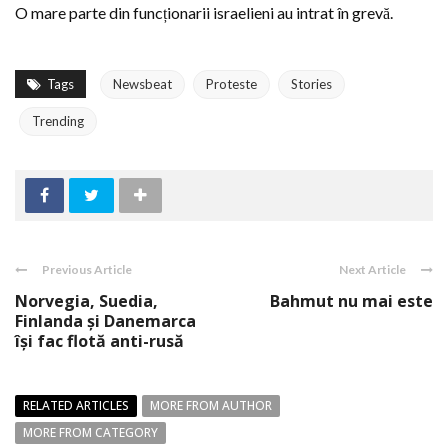
O mare parte din funcționarii israelieni au intrat în grevă.
Tags
Newsbeat
Proteste
Stories
Trending
Previous Article
Next Article
Norvegia, Suedia,
Bahmut nu mai este
Finlanda și Danemarca
își fac flotă anti-rusă
RELATED ARTICLES
MORE FROM AUTHOR
MORE FROM CATEGORY