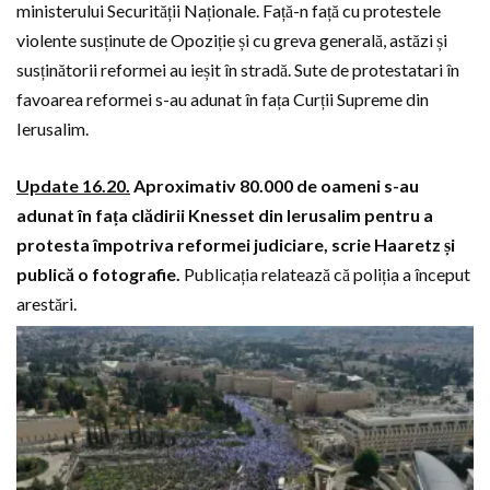
ministerului Securității Naționale. Față-n față cu protestele
violente susținute de Opoziție și cu greva generală, astăzi și
susținătorii reformei au ieșit în stradă. Sute de protestatari în
favoarea reformei s-au adunat în fața Curții Supreme din
Ierusalim.
Update 16.20.
Aproximativ 80.000 de oameni s-au
adunat în fața clădirii Knesset din Ierusalim pentru a
protesta împotriva reformei judiciare, scrie Haaretz și
publică o fotografie.
Publicația relatează că poliția a început
arestări.