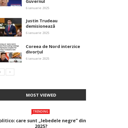
Guvernul
6 ianuarie 2025
Justin Trudeau
demisionează
6 ianuarie 2025
Coreea de Nord interzice
divorțul
6 ianuarie 2025
MOST VIEWED
TRENDING
olitico: care sunt „lebedele negre” din
2025?