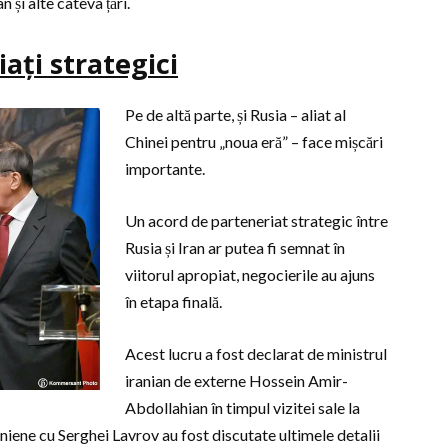
 și alte câteva țări.
iați strategici
Pe de altă parte, și Rusia – aliat al
Chinei pentru „noua eră” – face mișcări
importante.
Un acord de parteneriat strategic între
Rusia și Iran ar putea fi semnat în
viitorul apropiat, negocierile au ajuns
în etapa finală.
Acest lucru a fost declarat de ministrul
iranian de externe Hossein Amir-
Abdollahian în timpul vizitei sale la
aniene cu Serghei Lavrov au fost discutate ultimele detalii