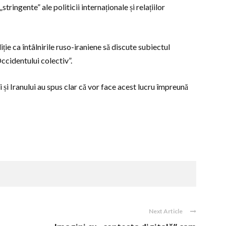
stringente” ale politicii internaționale și relațiilor
iție ca întâlnirile ruso-iraniene să discute subiectul
Occidentului colectiv”.
i și Iranului au spus clar că vor face acest lucru împreună
Next Article