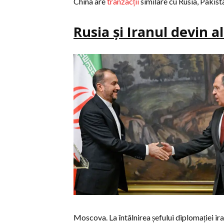
China are
tranzacții
similare cu Rusia, Pakistan
Rusia și Iranul devin al
Moscova. La întâlnirea șefului diplomației ir