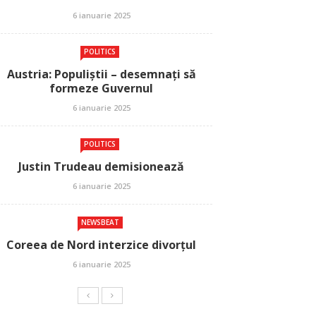
6 ianuarie 2025
POLITICS
Austria: Populiștii – desemnați să
formeze Guvernul
6 ianuarie 2025
POLITICS
Justin Trudeau demisionează
6 ianuarie 2025
NEWSBEAT
Coreea de Nord interzice divorțul
6 ianuarie 2025