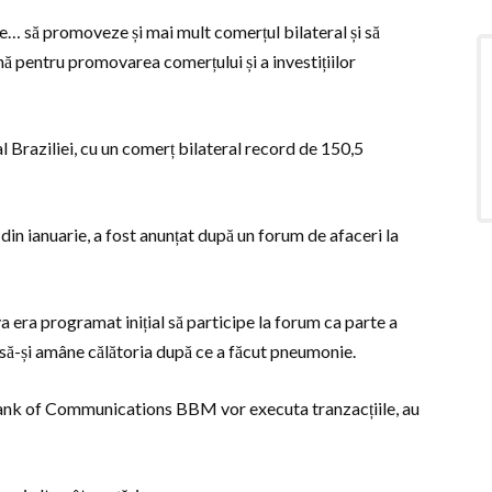
le… să promoveze și mai mult comerțul bilateral și să
iană pentru promovarea comerțului și a investițiilor
 Braziliei, cu un comerț bilateral record de 150,5
in ianuarie, a fost anunțat după un forum de afaceri la
va era programat inițial să participe la forum ca parte a
t să-și amâne călătoria după ce a făcut pneumonie.
 Bank of Communications BBM vor executa tranzacțiile, au