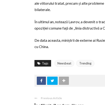
ale viitorului tratat, precum și alte probleme „
bilaterale.
În ultimul an, notează Lavrov, a devenit o trad
opoziției comune față de „linia distructivă a 
De data aceasta, miniștrii de externe ai Rusie
cu China.
Tags
Newsbeat
Trending
Previous Article