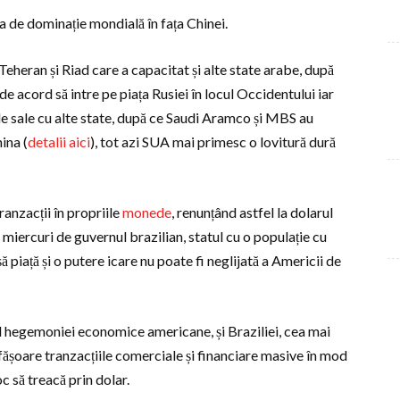
a de dominație mondială în fața Chinei.
Teheran și Riad care a capacitat și alte state arabe, după
de acord să intre pe piața Rusiei în locul Occidentului iar
le sale cu alte state, după ce Saudi Aramco și MBS au
ina (
detalii aici
), tot azi SUA mai primesc o lovitură dură
ranzacții în propriile
monede
, renunțând astfel la dolarul
miercuri de guvernul brazilian, statul cu o populație cu
piață și o putere icare nu poate fi neglijată a Americii de
al hegemoniei economice americane, și Braziliei, cea mai
fășoare tranzacțiile comerciale și financiare masive în mod
oc să treacă prin dolar.