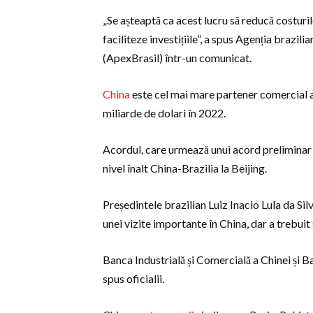
„Se așteaptă ca acest lucru să reducă costuri
faciliteze investițiile”, a spus Agenția brazil
(ApexBrasil) într-un comunicat.
China
este cel mai mare partener comercial al
miliarde de dolari în 2022.
Acordul, care urmează unui acord preliminar d
nivel înalt China-Brazilia la Beijing.
Președintele brazilian Luiz Inacio Lula da Sil
unei vizite importante în China, dar a trebui
Banca Industrială și Comercială a Chinei și
spus oficialii.