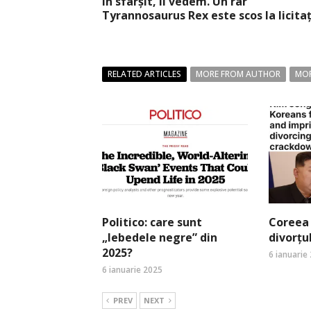
În sfârșit, îl vedem. Un rar
Tyrannosaurus Rex este scos la licita
RELATED ARTICLES
MORE FROM AUTHOR
MOR
Politico: care sunt
Coreea 
„lebedele negre” din
divorțu
2025?
6 ianuarie
6 ianuarie 2025
PREV
NEXT