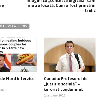
Imagini cu „contesta digitală” cam
ție
matrafoxată. Cum a fost prinsă în
trafic
E FROM CATEGORY
de Nord interzice
Canada: Profesorul de
l
„Justiție socială” –
terorist condamnat
 2025
2 ianuarie 2025