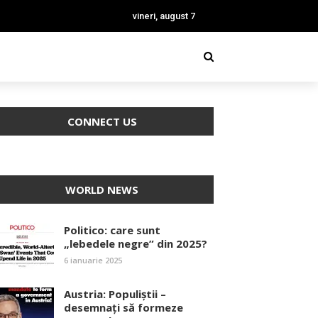
vineri, august 7
CONNECT US
WORLD NEWS
Politico: care sunt
„lebedele negre” din 2025?
6 ianuarie 2025
Austria: Populiștii –
desemnați să formeze