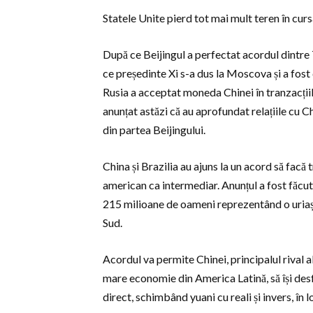
Statele Unite pierd tot mai mult teren în curs
După ce Beijingul a perfectat acordul dintre 
ce președinte Xi s-a dus la Moscova și a fost 
Rusia a acceptat moneda Chinei în tranzacții
anunțat astăzi că au aprofundat relațiile cu Ch
din partea Beijingului.
China și Brazilia au ajuns la un acord să facă t
american ca intermediar. Anunțul a fost făcut 
215 milioane de oameni reprezentând o uriașă 
Sud.
Acordul va permite Chinei, principalul rival 
mare economie din America Latină, să își des
direct, schimbând yuani cu reali și invers, în l