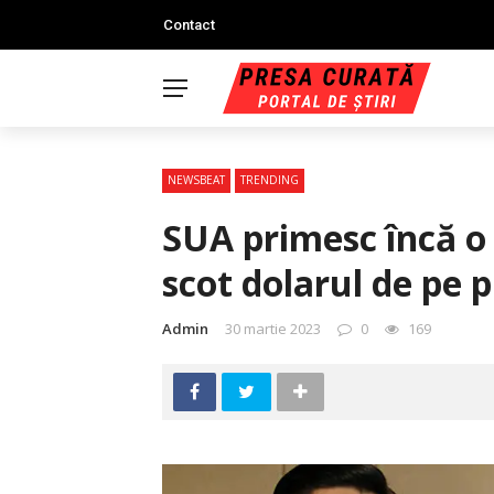
Contact
NEWSBEAT
TRENDING
SUA primesc încă o l
scot dolarul de pe p
Admin
30 martie 2023
0
169