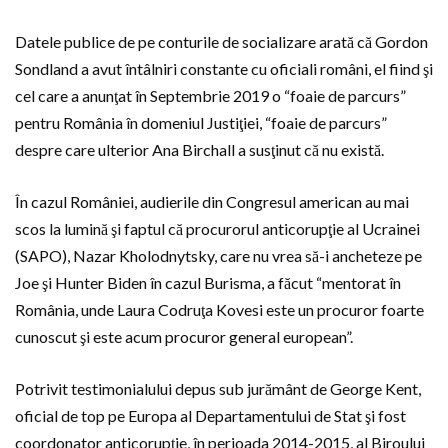
Datele publice de pe conturile de socializare arată că Gordon
Sondland a avut întâlniri constante cu oficiali români, el fiind şi
cel care a anunţat în Septembrie 2019 o “foaie de parcurs”
pentru România în domeniul Justiţiei, “foaie de parcurs”
despre care ulterior Ana Birchall a susţinut că nu există.
În cazul României, audierile din Congresul american au mai
scos la lumină şi faptul că procurorul anticorupţie al Ucrainei
(SAPO), Nazar Kholodnytsky, care nu vrea să-i ancheteze pe
Joe şi Hunter Biden în cazul Burisma, a făcut “mentorat în
România, unde Laura Codruţa Kovesi este un procuror foarte
cunoscut şi este acum procuror general european”.
Potrivit testimonialului depus sub jurământ de George Kent,
oficial de top pe Europa al Departamentului de Stat şi fost
coordonator anticorupţie, în perioada 2014-2015, al Biroului