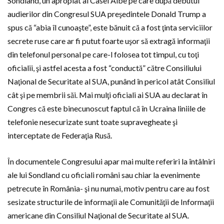
Sondland, un apropiat al Casei Albe pe care după debutul
audierilor din Congresul SUA preşedintele Donald Trump a
spus că “abia îl cunoaşte”, este bănuit că a fost ţinta serviciilor
secrete ruse care ar fi putut foarte uşor să extragă informaţii
din telefonul personal pe care-l folosea tot timpul, cu toţi
oficialii, şi astfel acesta a fost “conductă” către Consiliului
Naţional de Securitate al SUA, punând în pericol atât Consiliul
cât şi pe membrii săi. Mai mulţi oficiali ai SUA au declarat în
Congres că este binecunoscut faptul că în Ucraina liniile de
telefonie nesecurizate sunt toate supravegheate şi
interceptate de Federaţia Rusă.
În documentele Congresului apar mai multe referiri la întâlniri
ale lui Sondland cu oficiali români sau chiar la evenimente
petrecute în România- şi nu numai, motiv pentru care au fost
sesizate structurile de informaţii ale Comunităţii de Informaţii
americane din Consiliul Naţional de Securitate al SUA.