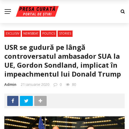
EXCLUSIV
NEWSBEAT
POLITICS
STORIES
USR se gudură pe lângă
controversatul ambasador SUA la
UE, Gordon Sondland, implicat în
impeachmentul lui Donald Trump
Admin
21 ianuarie 2020
0
80