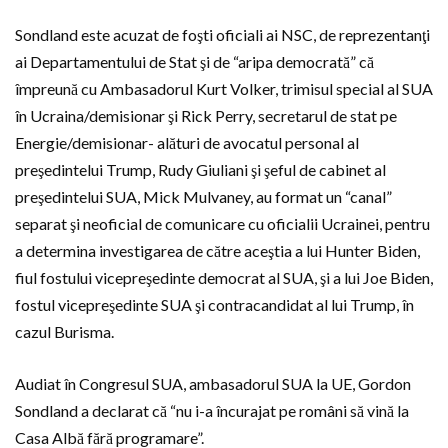
Sondland este acuzat de foşti oficiali ai NSC, de reprezentanţi
ai Departamentului de Stat şi de “aripa democrată” că
împreună cu Ambasadorul Kurt Volker, trimisul special al SUA
în Ucraina/demisionar şi Rick Perry, secretarul de stat pe
Energie/demisionar- alături de avocatul personal al
preşedintelui Trump, Rudy Giuliani şi şeful de cabinet al
preşedintelui SUA, Mick Mulvaney, au format un “canal”
separat şi neoficial de comunicare cu oficialii Ucrainei, pentru
a determina investigarea de către aceştia a lui Hunter Biden,
fiul fostului vicepreşedinte democrat al SUA, şi a lui Joe Biden,
fostul vicepreşedinte SUA şi contracandidat al lui Trump, în
cazul Burisma.
Audiat în Congresul SUA, ambasadorul SUA la UE, Gordon
Sondland a declarat că “nu i-a încurajat pe români să vină la
Casa Albă fără programare”.