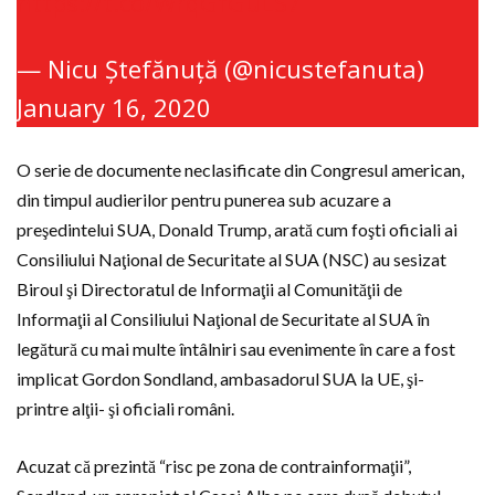
https://t.co/WrqGfGuLS7
— Nicu Ștefănuță (@nicustefanuta)
January 16, 2020
O serie de documente neclasificate din Congresul american,
din timpul audierilor pentru punerea sub acuzare a
preşedintelui SUA, Donald Trump, arată cum foşti oficiali ai
Consiliului Naţional de Securitate al SUA (NSC) au sesizat
Biroul şi Directoratul de Informaţii al Comunităţii de
Informaţii al Consiliului Naţional de Securitate al SUA în
legătură cu mai multe întâlniri sau evenimente în care a fost
implicat Gordon Sondland, ambasadorul SUA la UE, şi-
printre alţii- şi oficiali români.
Acuzat că prezintă “risc pe zona de contrainformaţii”,