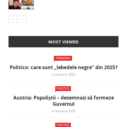
MOST VIEWED
TRENDING
Politico: care sunt „lebedele negre” din 2025?
6 ianuarie 2025
POLITICS
Austria: Populiștii – desemnați să formeze
Guvernul
6 ianuarie 2025
POLITICS