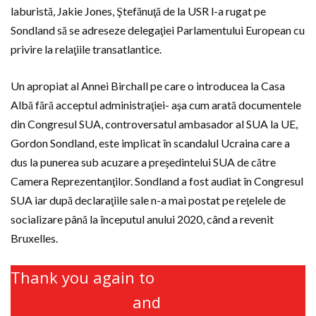
laburistă, Jakie Jones, Ştefănuţă de la USR l-a rugat pe
Sondland să se adreseze delegaţiei Parlamentului European cu
privire la relaţiile transatlantice.
Un apropiat al Annei Birchall pe care o introducea la Casa
Albă fără acceptul administraţiei- aşa cum arată documentele
din Congresul SUA, controversatul ambasador al SUA la UE,
Gordon Sondland, este implicat în scandalul Ucraina care a
dus la punerea sub acuzare a preşedintelui SUA de către
Camera Reprezentanţilor. Sondland a fost audiat în Congresul
SUA iar după declaraţiile sale n-a mai postat pe reţelele de
socializare până la începutul anului 2020, când a revenit
Bruxelles.
Thank you again to
@sikorskiradek
@nicustefanuta
and
@JackieJonesWal1