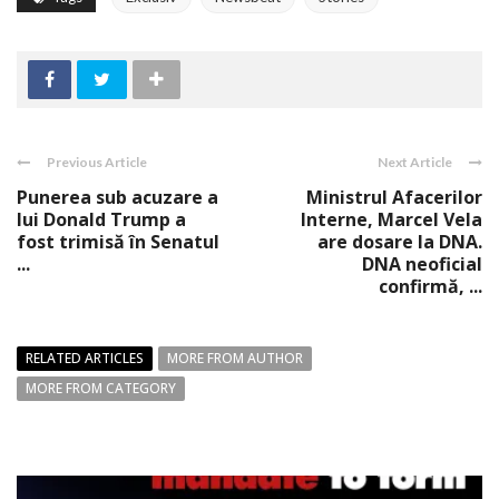
Previous Article
Next Article
Punerea sub acuzare a
Ministrul Afacerilor
lui Donald Trump a
Interne, Marcel Vela
fost trimisă în Senatul
are dosare la DNA.
...
DNA neoficial
confirmă, ...
RELATED ARTICLES
MORE FROM AUTHOR
MORE FROM CATEGORY