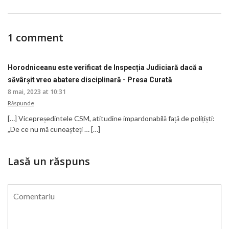
1 comment
Horodniceanu este verificat de Inspecția Judiciară dacă a
săvârșit vreo abatere disciplinară - Presa Curată
8 mai, 2023 at 10:31
Răspunde
[…] Vicepreședintele CSM, atitudine impardonabilă față de polițiști:
„De ce nu mă cunoașteți … […]
Lasă un răspuns