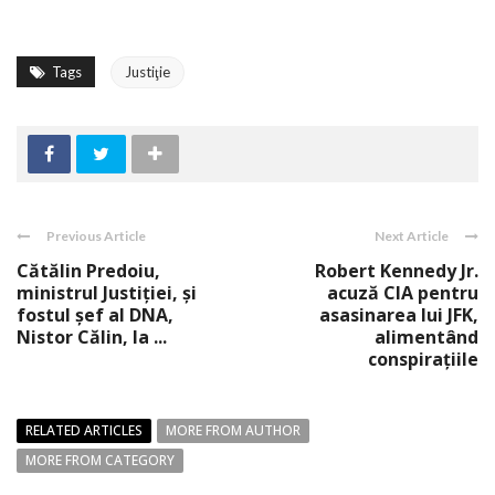
Tags
Justiţie
Previous Article
Next Article
Cătălin Predoiu,
Robert Kennedy Jr.
ministrul Justiției, și
acuză CIA pentru
fostul șef al DNA,
asasinarea lui JFK,
Nistor Călin, la ...
alimentând
conspirațiile
RELATED ARTICLES
MORE FROM AUTHOR
MORE FROM CATEGORY