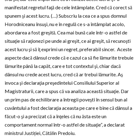
manifestat regretul faţă de cele întâmplate. Cred că corect să
spunem şi acest lucru. (…) Subscriu la cea ce a spus domnul
Horodniceanu însuşi, nu e în regulă ce s-a întâmplat acolo,
abordarea a fost greşită. Cea mai bună cale într-o astfel de
situaţie să raţionezi pe unde ai greşit, ce ai greşit, să recunoşti
acest lucru şi să îţ exprimi un regret, preferabil sincer. Aceste
aspecte dacă dânsul crede că e cazul ca să fie lămurite trebuie
lămurite până la capăt, care e tot contextul şi, chiar dacă
dânsul nu crede acest lucru, cred că ar trebui lămurite. Aş
invoca şi declaraţia preşedintelui Consiliului Superior al
Magistraturii, care a spus că va analiza această situaţie. Dar
un prim pas de echilibrare a întregii poveşti în sensul bun al
cuvântului a fost declaraţia aceasta pe care e bine că dânsul a
făcut-o şi a precizat că a înţeles că nu ăsta este un
comportament normal într-o astfel de situaţie”, a declarat
ministrul Justiției, Cătălin Predoiu.