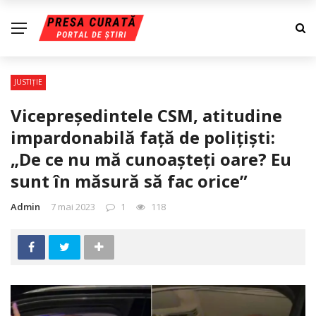
JUSTIŢIE
Vicepreședintele CSM, atitudine
impardonabilă față de polițiști:
„De ce nu mă cunoașteți oare? Eu
sunt în măsură să fac orice”
Admin
7 mai 2023
1
118