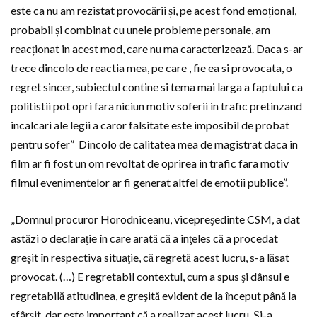
este ca nu am rezistat provocării și, pe acest fond emoțional,
probabil și combinat cu unele probleme personale, am
reacționat in acest mod, care nu ma caracterizează. Daca s-ar
trece dincolo de reactia mea, pe care , fie ea si provocata, o
regret sincer, subiectul contine si tema mai larga a faptului ca
politistii pot opri fara niciun motiv soferii in trafic pretinzand
incalcari ale legii a caror falsitate este imposibil de probat
pentru sofer” Dincolo de calitatea mea de magistrat daca in
film ar fi fost un om revoltat de oprirea in trafic fara motiv
filmul evenimentelor ar fi generat altfel de emotii publice”.
„Domnul procuror Horodniceanu, vicepreşedinte CSM, a dat
astăzi o declaraţie în care arată că a înţeles că a procedat
greşit în respectiva situaţie, că regretă acest lucru, s-a lăsat
provocat. (…) E regretabil contextul, cum a spus şi dânsul e
regretabilă atitudinea, e greşită evident de la început până la
sfârşit, dar este important că a realizat acest lucru. Şi-a