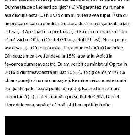
Dumneata de când ești polițist? (…) Vă garantez, nu rămâne
așa discuția asta (…) Nu văd cum ați putea avea tupeul ăsta cu
un procuror care a condus structura de crimă organizată a țării
ăsteia (…) Are foarte importanță. (…) Eu oricum mâine mă duc
să mă văd cu Gîtlan (Costel Gîtlan, șeful IPJ Iași). Nu se poate
așa ceva…(…) Cu bluza asta…Eu sunt în măsură să fac orice.
Din cauza mea aveți undeva la 15% la salariu. Adică în
favoarea dumneavoastră. Eu am vorbit cu ministrul Oprea în
2016 și dumneavoastră ați luat 15%. (…) Știți ce mă miră? Că
chiar spuneți că nu mă cunoașteți. Pe mine mă cunoaște toată
Poliția din județ, toată poliția din județ. Ba are foarte mare
importanță (…)”, a declarat vicepreședintele CSM, Daniel
Horodniceanu, supărat că polițiștii l-au oprit în trafic.