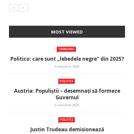
MOST VIEWED
TRENDING
Politico: care sunt „lebedele negre” din 2025?
6 ianuarie 2025
POLITICS
Austria: Populiștii – desemnați să formeze
Guvernul
6 ianuarie 2025
POLITICS
Justin Trudeau demisionează