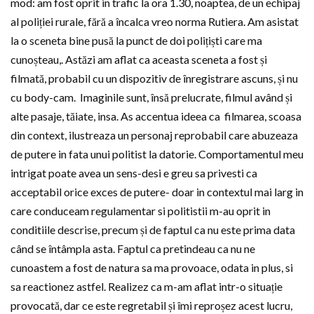
mod: am fost oprit in trafic la ora 1.30, noaptea, de un echipaj
al poliției rurale, fără a încalca vreo norma Rutiera. Am asistat
la o sceneta bine pusă la punct de doi polițiști care ma
cunoșteau,. Astăzi am aflat ca aceasta sceneta a fost și
filmată, probabil cu un dispozitiv de înregistrare ascuns, și nu
cu body-cam. Imaginile sunt, însă prelucrate, filmul având și
alte pasaje, tăiate, insa. As accentua ideea ca filmarea, scoasa
din context, ilustreaza un personaj reprobabil care abuzeaza
de putere in fata unui politist la datorie. Comportamentul meu
intrigat poate avea un sens-desi e greu sa privesti ca
acceptabil orice exces de putere- doar in contextul mai larg in
care conduceam regulamentar si politistii m-au oprit in
conditiile descrise, precum și de faptul ca nu este prima data
când se întâmpla asta. Faptul ca pretindeau ca nu ne
cunoastem a fost de natura sa ma provoace, odata in plus, si
sa reactionez astfel. Realizez ca m-am aflat intr-o situație
provocată, dar ce este regretabil și îmi reproșez acest lucru,