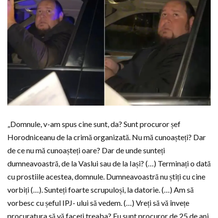
„Domnule, v-am spus cine sunt, da? Sunt procuror șef
Horodniceanu de la crimă organizată. Nu mă cunoașteți? Dar
de ce nu mă cunoașteți oare? Dar de unde sunteți
dumneavoastră, de la Vaslui sau de la Iași? (…) Terminați o dată
cu prostiile acestea, domnule. Dumneavoastră nu știți cu cine
vorbiți (…). Sunteți foarte scrupuloși, la datorie. (…) Am să
vorbesc cu șeful IPJ- ului să vedem. (…) Vreți să vă învețe
procuratura să vă faceți treaba? Eu sunt procuror de 25 de ani.