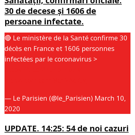
Sănătăţii, confirmări oficiale:
30 de decese şi 1606 de
persoane infectate.
🔴 Le ministère de la Santé confirme 30
décès en France et 1606 personnes
infectées par le coronavirus >
https://t.co/ArD4pFn07M
pic.twitter.com/9cnVAcjGxJ
— Le Parisien (@le_Parisien)
March 10,
2020
UPDATE. 14:25: 54 de noi cazuri