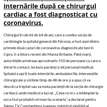
internările după ce chirurgul
cardiac a fost diagnosticat cu
coronavirus.
Chirurgul în vârstă de 64 de ani, care a condus secția de
cardiologie la spitalul general din Nicosia, a fost unul dintre
primele două cazuri de coronavirus diagnosticate luni în
Cipru. S-a întors recent din Marea Britanie. Până marți,
autoritățile urmăreau aproximativ 150 de persoane cu care a
intrat în contact, inclusiv pacienți și alt personal medical.
Spitalul a oprit toate internările, ambulatoriile, intervențiile
chirurgicale și vizitele timp de 48 de ore și a spus că va
descărca treptat sau va muta pacienții de la secția de chirurgie
cardiacă, unde medicul a lucrat. „Ceea ce ni s-a întâmplat la
noi a fost probabil cel mai rău scenariu”, a declarat pentru
Sigma TV Constantinos Ioannou, ministrul sănătății al