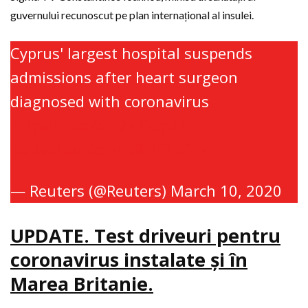
guvernului recunoscut pe plan internațional al insulei.
Cyprus' largest hospital suspends
admissions after heart surgeon
diagnosed with coronavirus
https://t.co/dM2xJQupd7
pic.twitter.com/wBElF3kCnx
— Reuters (@Reuters)
March 10, 2020
UPDATE. Test driveuri pentru
coronavirus instalate şi în
Marea Britanie.