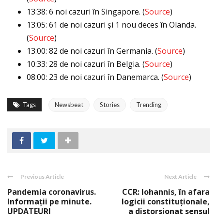
13:38: 6 noi cazuri în Singapore. (
Source
)
13:05: 61 de noi cazuri şi 1 nou deces în Olanda.
(
Source
)
13:00: 82 de noi cazuri în Germania. (
Source
)
10:33: 28 de noi cazuri în Belgia. (
Source
)
08:00: 23 de noi cazuri în Danemarca. (
Source
)
Tags
Newsbeat
Stories
Trending
Previous Article
Next Article
Pandemia coronavirus.
CCR: Iohannis, în afara
Informaţii pe minute.
logicii constituţionale,
UPDATEURI
a distorsionat sensul