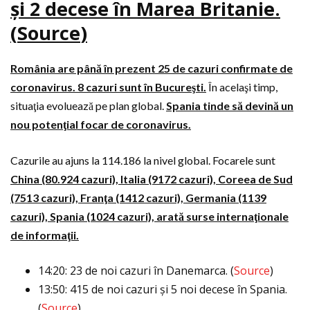
şi 2 decese în Marea Britanie.
(
Source
)
România are până în prezent 25 de cazuri confirmate de
coronavirus. 8 cazuri sunt în Bucureşti.
În acelaşi timp,
situaţia evoluează pe plan global.
Spania tinde să devină un
nou potenţial focar de coronavirus.
Cazurile au ajuns la 114.186 la nivel global. Focarele sunt
China (80.924 cazuri), Italia (9172 cazuri), Coreea de Sud
(7513 cazuri), Franţa (1412 cazuri), Germania (1139
cazuri), Spania (1024 cazuri), arată surse internaţionale
de informaţii.
14:20: 23 de noi cazuri în Danemarca. (
Source
)
13:50: 415 de noi cazuri şi 5 noi decese în Spania.
(
Source
)