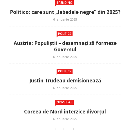
TRENDING
Politico: care sunt „lebedele negre” din 2025?
6 ianuarie 2025
POLITICS
Austria: Populiștii – desemnați să formeze
Guvernul
6 ianuarie 2025
POLITICS
Justin Trudeau demisionează
6 ianuarie 2025
NEWSBEAT
Coreea de Nord interzice divorțul
6 ianuarie 2025