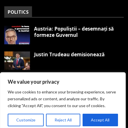
POLITICS
Austria: Populiștii – desemnați să
formeze Guvernul
Justin Trudeau demisionează
Trump organizează Mitingul
We value your privacy
Victoriei MAGA pe 19 ianuarie
We use cookies to enhance your browsing experience, serve
personalized ads or content, and analyze our traffic. By
clicking "Accept All", you consent to our use of cookies.
© Copyright presacurată.ro. Toate Drepturile
Customize
Reject All
Accept All
Rezervate. - Realizare Website by
COR MEDIA AGENCY