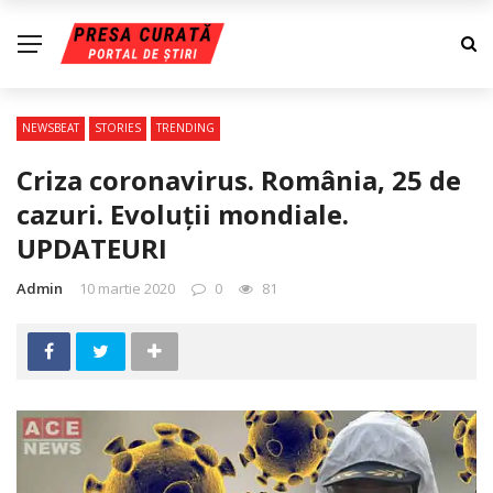
NEWSBEAT
STORIES
TRENDING
Criza coronavirus. România, 25 de
cazuri. Evoluţii mondiale.
UPDATEURI
Admin
10 martie 2020
0
81