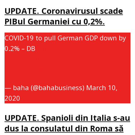
UPDATE. Coronavirusul scade
PIBul Germaniei cu 0,2%.
COVID-19 to pull German GDP down by
0.2% – DB
#coronavirus
#Coronavirusgermany
https://t.co/6eXthMrGYw
— baha (@bahabusiness)
March 10,
2020
UPDATE. Spanioli din Italia s-au
dus la consulatul din Roma să