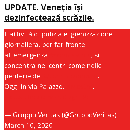
UPDATE. Veneţia îşi
dezinfectează străzile.
L'attività di pulizia e igienizzazione
giornaliera, per far fronte
all'emergenza
#coronavirus
, si
concentra nei centri come nelle
periferie del
@comunevenezia
.
Oggi in via Palazzo,
#Mestre
.
pic.twitter.com/Prz0DgrHPd
— Gruppo Veritas (@GruppoVeritas)
March 10, 2020