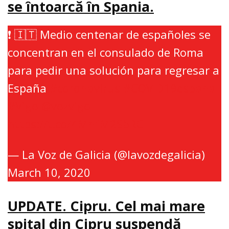
se întoarcă în Spania.
❗ 🇮🇹 Medio centenar de españoles se
concentran en el consulado de Roma
para pedir una solución para regresar a
España
#coronavirus
#COVID19espana
#Vigo
@vozvigo
https://t.co/4MhfM2SbRG
— La Voz de Galicia (@lavozdegalicia)
March 10, 2020
UPDATE. Cipru. Cel mai mare
spital din Cipru suspendă