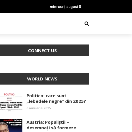
miercuri, august 5
CONNECT US
WORLD NEWS
Politico: care sunt
„lebedele negre” din 2025?
6 ianuarie 2025
Austria: Populiștii –
desemnați să formeze