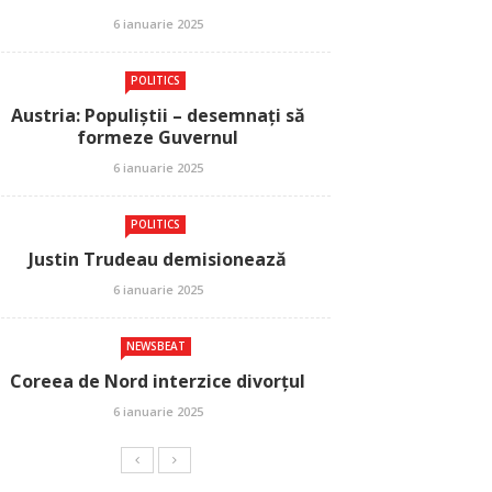
6 ianuarie 2025
POLITICS
Austria: Populiștii – desemnați să
formeze Guvernul
6 ianuarie 2025
POLITICS
Justin Trudeau demisionează
6 ianuarie 2025
NEWSBEAT
Coreea de Nord interzice divorțul
6 ianuarie 2025