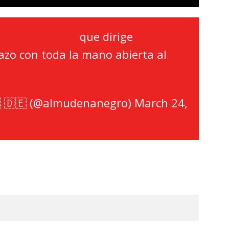
da
@larazon_es
que dirige
tazo con toda la mano abierta al
ic.twitter.com/NOCs159yaT
 🇩🇪 (@almudenanegro)
March 24,