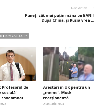
Next Article
Puneţi cât mai puţin mâna pe BANI!
După China, şi Rusia vrea ...
E FROM CATEGORY
 Profesorul de
Arestări în UK pentru un
e socială” –
„meme”. Musk
st condamnat
reacționează
 2025
2 ianuarie 2025