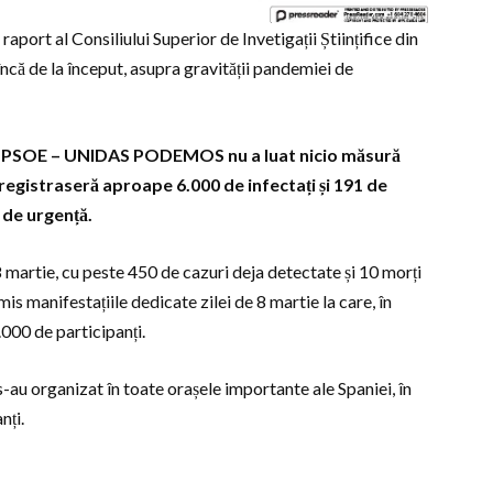
port al Consiliului Superior de Invetigații Științifice din
încă de la început, asupra gravității pandemiei de
iție PSOE – UNIDAS PODEMOS nu a luat nicio măsură
nregistraseră aproape 6.000 de infectați și 191 de
 de urgență.
8 martie, cu peste 450 de cazuri deja detectate și 10 morți
 manifestațiile dedicate zilei de 8 martie la care, în
000 de participanți.
s-au organizat în toate orașele importante ale Spaniei, în
nți.