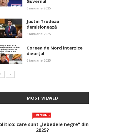
Guvernul
6 ianuarie 2025
Justin Trudeau
demisionează
6 ianuarie 2025
Coreea de Nord interzice
divorțul
6 ianuarie 2025
MOST VIEWED
TRENDING
olitico: care sunt „lebedele negre” din
2025?