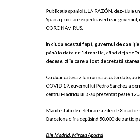
Publicația spaniolă, LA RAZÓN, dezvăluie un ra
Spania prin care experții avertizau guvernul, 
CORONAVIRUS.
În ciuda acestui fapt, guvernul de coal
pănă la data de 14 martie, când deja se î
decese, zi în care a fost decretată starea
Cu doar căteva zile în urma acestei date, pe 
COVID 19, guvernul lui Pedro Sanchez a permis
centru Madridului, s-au prezentat peste 120.
Manifestații de celebrare a zilei de 8 martie 
Barcelona cifra depășind 50.000 de participa
Din Madrid, Mircea Apostol