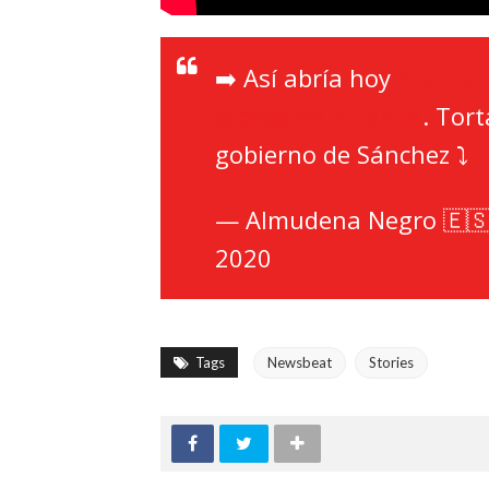
➡️ Así abría hoy
#porta
@pacomarhuenda
. Tor
gobierno de Sánchez ⤵️
p
— Almudena Negro 🇪
2020
Tags
Newsbeat
Stories