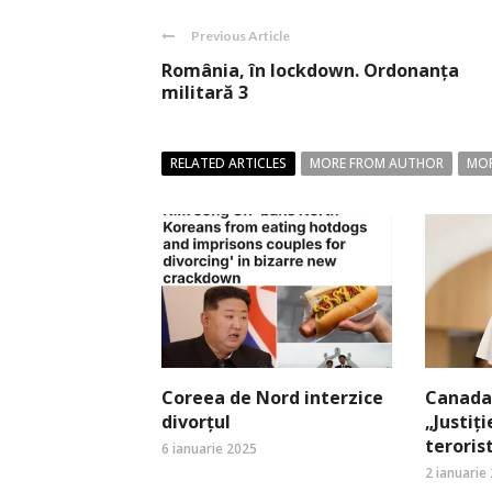
Previous Article
România, în lockdown. Ordonanţa
militară 3
RELATED ARTICLES
MORE FROM AUTHOR
MOR
Coreea de Nord interzice
Canada:
divorțul
„Justiți
terori
6 ianuarie 2025
2 ianuarie