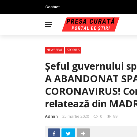
Contact
NEWSBEAT
STORIES
Șeful guvernului s
A ABANDONAT SPAN
CORONAVIRUS! Cont
relatează din MAD
Admin
25 martie 2020
0
99