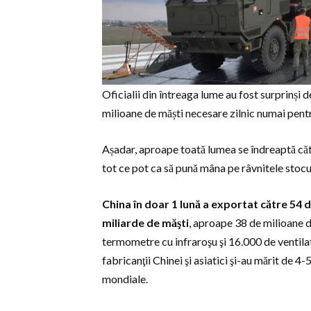
Oficialii din întreaga lume au fost surprinși d
milioane de măști necesare zilnic numai pentru
Așadar, aproape toată lumea se îndreaptă către 
tot ce pot ca să pună mâna pe râvnitele stocu
China în doar 1 lună a exportat către 54 d
miliarde de măşti
, aproape 38 de milioane 
termometre cu infraroşu şi 16.000 de ventilat
fabricanţii Chinei şi asiatici şi-au mărit de 4
mondiale.