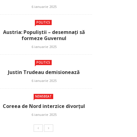
6 ianuarie 2025
POLITICS
Austria: Populiștii – desemnați să
formeze Guvernul
6 ianuarie 2025
POLITICS
Justin Trudeau demisionează
6 ianuarie 2025
NEWSBEAT
Coreea de Nord interzice divorțul
6 ianuarie 2025