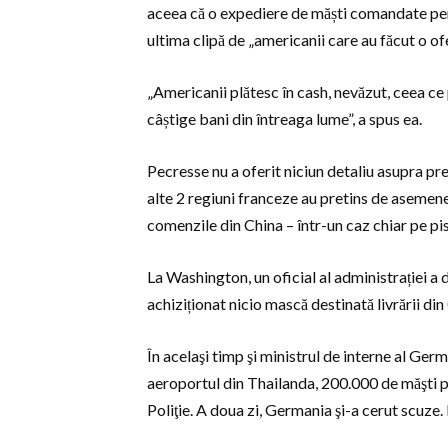
aceea că o expediere de măști comandate pent
ultima clipă de „americanii care au făcut o of
„Americanii plătesc în cash, nevăzut, ceea ce
câștige bani din întreaga lume”, a spus ea.
Pecresse nu a oferit niciun detaliu asupra pre
alte 2 regiuni franceze au pretins de asemene
comenzile din China – într-un caz chiar pe p
La Washington, un oficial al administrației a
achiziționat nicio mască destinată livrării din
În acelaşi timp şi ministrul de interne al Ge
aeroportul din Thailanda, 200.000 de măşti p
Poliţie. A doua zi, Germania şi-a cerut scuz