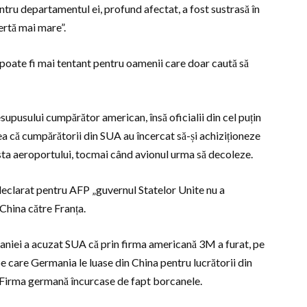
ru departamentul ei, profund afectat, a fost sustrasă în
ertă mai mare”.
 poate fi mai tentant pentru oamenii care doar caută să
supusului cumpărător american, însă oficialii din cel puțin
a că cumpărătorii din SUA au încercat să-și achiziționeze
ista aeroportului, tocmai când avionul urma să decoleze.
 declarat pentru AFP „guvernul Statelor Unite nu a
 China către Franța.
rmaniei a acuzat SUA că prin firma americană 3M a furat, pe
e care Germania le luase din China pentru lucrătorii din
e. Firma germană încurcase de fapt borcanele.