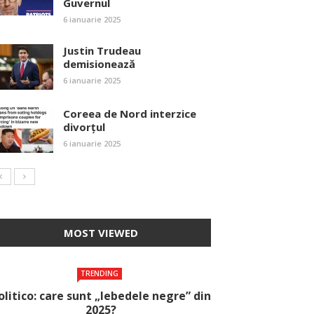
Guvernul
6 ianuarie 2025
Justin Trudeau
demisionează
6 ianuarie 2025
Coreea de Nord interzice
divorțul
6 ianuarie 2025
MOST VIEWED
TRENDING
olitico: care sunt „lebedele negre” din
2025?