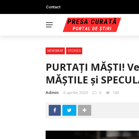
Contact
NEWSBEAT
STORIES
PURTAŢI MĂŞTI! Vez
MĂŞTILE şi SPECUL
Admin
6 aprilie 2020
0
140