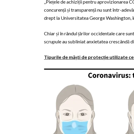
„Piețele de achiziții pentru aprovizionarea C
concurență și transparență nu sunt într-adevăr
drept la Universitatea George Washington, în
Chiar și în rândul țărilor occidentale care su
scrupule au subliniat anxietatea crescândă di
Tipurile de măști de protecție utilizate 