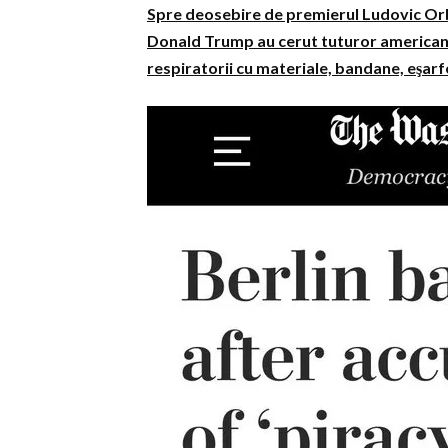
Spre deosebire de premierul Ludovic Orb
Donald Trump au cerut tuturor americanilo
respiratorii cu materiale, bandane, eşarf