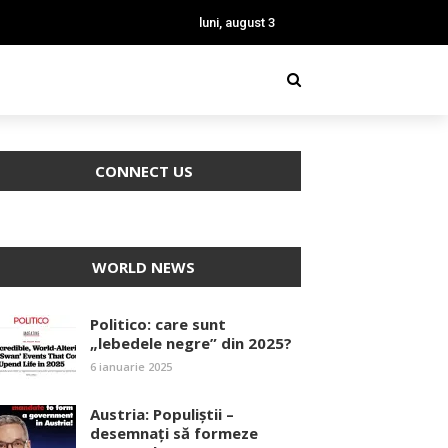
luni, august 3
CONNECT US
WORLD NEWS
Politico: care sunt
„lebedele negre” din 2025?
6 ianuarie 2025
Austria: Populiștii –
desemnați să formeze