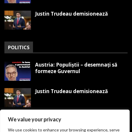
Justin Trudeau demisionează
POLITICS
Austria: Populiștii – desemnați să
formeze Guvernul
Justin Trudeau demisionează
Trump organizează Mitingul
We value your privacy
Victoriei MAGA pe 19 ianuarie
We use cookies to enhance your browsing experience, serve