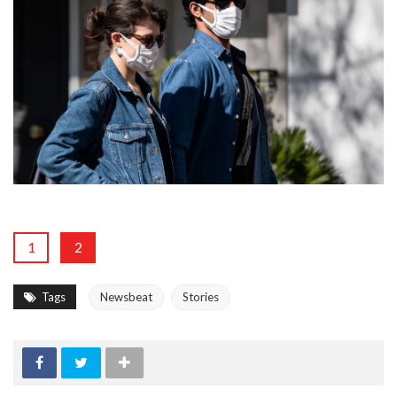
1
2
Tags
Newsbeat
Stories