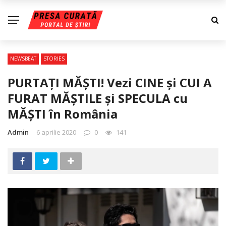
NEWSBEAT
STORIES
PURTAŢI MĂŞTI! Vezi CINE şi CUI A
FURAT MĂŞTILE şi SPECULA cu
MĂŞTI în România
Admin
6 aprilie 2020
0
141