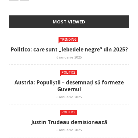
MOST VIEWED
TRENDING
Politico: care sunt „lebedele negre” din 2025?
6 ianuarie 2025
POLITICS
Austria: Populiștii – desemnați să formeze
Guvernul
6 ianuarie 2025
POLITICS
Justin Trudeau demisionează
6 ianuarie 2025