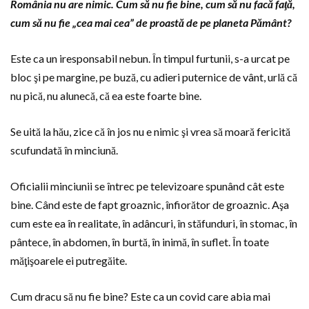
România nu are nimic. Cum să nu fie bine, cum să nu facă faţă,
cum să nu fie „cea mai cea” de proastă de pe planeta Pământ?
Este ca un iresponsabil nebun. În timpul furtunii, s-a urcat pe
bloc şi pe margine, pe buză, cu adieri puternice de vânt, urlă că
nu pică, nu alunecă, că ea este foarte bine.
Se uită la hău, zice că în jos nu e nimic şi vrea să moară fericită
scufundată în minciună.
Oficialii minciunii se întrec pe televizoare spunând cât este
bine. Când este de fapt groaznic, înfiorător de groaznic. Aşa
cum este ea în realitate, în adâncuri, în stăfunduri, în stomac, în
pântece, în abdomen, în burtă, în inimă, în suflet. În toate
măţişoarele ei putregăite.
Cum dracu să nu fie bine? Este ca un covid care abia mai