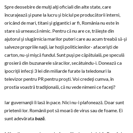
Spre deosebire de mulţi alţi oficiali din alte state, care
încurajează şi pune la lucru şi biciul pe producătorii interni,
oricând de mari, titani şi gigantici ar fi, România nu este în
stare să urnească nimic. Pentru că nu are ce, trăieşte din
ajutorul şi slugărnicia marilor puteri care au acum treabă să-şi
salveze propriile naţii, iar hoţii politicienilor- afacerişti de
carton, nu-şi mişcă fundul. Sunt puşi pe căpătuială, pe speculă
grosieră din buzunarele săracilor, secâtuindu-i. Donează ca
ipocriţii infecţi 3 lei din miliarde furate la teledonuri la
televizor pentru PR pentru proşti. Voi credeţi cumva, în
prostia voastră tradiţională, că nu vede nimeni ce faceţi?
Iar guvernanţii îi lasă în pace. Nici nu-i plafonează. Doar sunt
prietenii lor. Românii pot să moară de virus sau de foame. Ei
sunt adevărata
bază
.