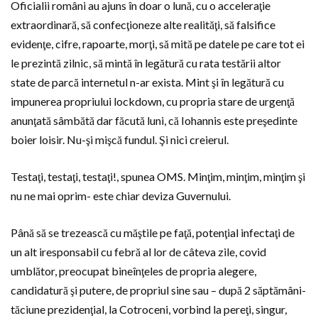
Oficialii români au ajuns în doar o lună, cu o acceleraţie
extraordinară, să confecţioneze alte realităţi, să falsifice
evidenţe, cifre, rapoarte, morţi, să mită pe datele pe care tot ei
le prezintă zilnic, să mintă în legătură cu rata testării altor
state de parcă internetul n-ar exista. Mint şi în legătură cu
impunerea propriului lockdown, cu propria stare de urgenţă
anunţată sâmbătă dar făcută luni, că Iohannis este preşedinte
boier loisir. Nu-şi mişcă fundul. Şi nici creierul.
Testaţi, testaţi, testaţi!, spunea OMS. Minţim, minţim, minţim şi
nu ne mai oprim- este chiar deviza Guvernului.
Până să se trezească cu măştile pe faţă, potenţial infectaţi de
un alt iresponsabil cu febră al lor de câteva zile, covid
umblător, preocupat bineînţeles de propria alegere,
candidatură şi putere, de propriul sine sau – după 2 săptămâni-
tăciune prezidenţial, la Cotroceni, vorbind la pereţi, singur,