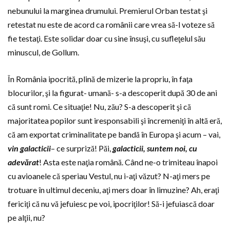
nebunului la marginea drumului. Premierul Orban testat şi
retestat nu este de acord ca românii care vrea să-l voteze să
fie testaţi. Este solidar doar cu sine însuşi, cu sufleţelul său
minuscul, de Gollum.
În România ipocrită, plină de mizerie la propriu, în faţa
blocurilor, şi la figurat- umană- s-a descoperit după 30 de ani
că sunt romi. Ce situaţie! Nu, zău? S-a descoperit şi că
majoritatea popilor sunt iresponsabili şi încremeniţi în altă eră,
că am exportat criminalitate pe bandă în Europa şi acum – vai,
vin galacticii
– ce surpriză! Păi,
galacticii, suntem noi, cu
adevărat
! Asta este naţia română. Când ne-o trimiteau înapoi
cu avioanele că speriau Vestul, nu i-aţi văzut? N-aţi mers pe
trotuare în ultimul deceniu, aţi mers doar în limuzine? Ah, eraţi
fericiţi că nu vă jefuiesc pe voi, ipocriţilor! Să-i jefuiască doar
pe alţii, nu?