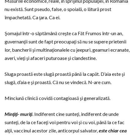
Măsurile economice, reale, în sprijinul populaţiei, în România
nu există. Sunt pseudo, false, o spoială, o lătură prost
împachetată. Ca ţara. Ca ei.
Şomajul într-o săptămână creşte ca Făt Frumos într-un an,
guvernanţii sunt de fapt preocupaţi să nu se supere prietenii
lor, bancherii şi multinaţionalele cu jeepuri, geamuri ecranate,
averi, vieţi şi afaceri puturoase şi clandestine.
Sluga proastă este slugă proastă până la capăt. D’aia este şi
slugă, d’aia e şi proastă. Că nu se vindecă. N-are cum.
Minciună clinică covidă contagioasă şi generalizată.
Minţiţi- muriţi
. Indiferent cine sunteţi, indiferent de unde
sunteţi, de la ce faceţi voi pentru voi şi cu voi, până la ce fac
alţii, vaccinul acestor zile, anticorpul salvator,
este chiar cea