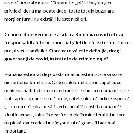
respiră. Aparate n-are. Că statul hoţ, plătit baştan şi cu
privilegii de nu mai poate duce- toate tot din buzunarul
morţilor furaţi, nu există! Nu este nicăieri.
Culmea, date verificate arată că România covid refuză
iresponsabil ajutorul punctual şi ieftin din exterior
. Tot cu
preţul vieţii românilor.
Oare care vă este definiţia, dragi
guvernanţi de covid, în tratate de criminologie
?
România este atât de proastă încât nu este în stare să scrie
nici ordonanţe militare. Ordonanţele militare în capul ei, cu
miliţieni analfabeţi- nimeni în frunte, se dau cu recomandări, se
bat cap în cap, nu se pupă orele, datele, nici măsurile. Suspendă
şi ce nu are. Ce dracu’ să-i ceri când ai 2 proşti la comandă?
Unul în jerseu şi altul în geacă de piele în ministerul lui în care
nu plouă, dar crede el în căpşorul lui că geaca îl face mai
important.