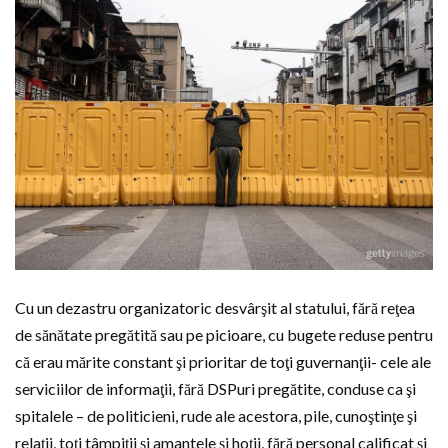
Cu un dezastru organizatoric desvârşit al statului, fără reţea
de sănătate pregătită sau pe picioare, cu bugete reduse pentru
că erau mărite constant şi prioritar de toţi guvernanţii- cele ale
serviciilor de informaţii, fără DSPuri pregătite, conduse ca şi
spitalele – de politicieni, rude ale acestora, pile, cunoştinţe şi
relaţii, toţi tâmpiţii şi amantele şi hoţii, fără personal calificat şi