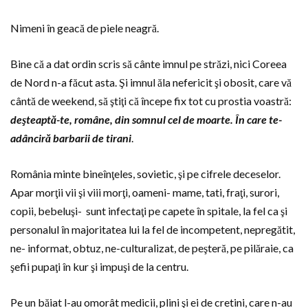
Nimeni în geacă de piele neagră.
Bine că a dat ordin scris să cânte imnul pe străzi, nici Coreea
de Nord n-a făcut asta. Şi imnul ăla nefericit şi obosit, care vă
cântă de weekend, să ştiţi că începe fix tot cu prostia voastră:
deşteaptă-te, române, din somnul cel de moarte. În care te-
adânciră barbarii de tirani
.
România minte bineînţeles, sovietic, şi pe cifrele deceselor.
Apar morţii vii şi viii morţi, oameni- mame, tati, fraţi, surori,
copii, bebeluşi- sunt infectaţi pe capete în spitale, la fel ca şi
personalul în majoritatea lui la fel de incompetent, nepregătit,
ne- informat, obtuz, ne-culturalizat, de peşteră, pe pilăraie, ca
şefii pupaţi în kur şi impuşi de la centru.
Pe un băiat l-au omorât medicii, plini şi ei de cretini, care n-au