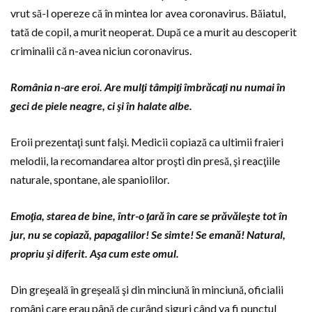
vrut să-l opereze că în mintea lor avea coronavirus. Băiatul,
tată de copil, a murit neoperat. După ce a murit au descoperit
criminalii că n-avea niciun coronavirus.
România n-are eroi. Are mulţi tâmpiţi îmbrăcaţi nu numai în
geci de piele neagre, ci şi în halate albe.
Eroii prezentaţi sunt falşi. Medicii copiază ca ultimii fraieri
melodii, la recomandarea altor proşti din presă, şi reacţiile
naturale, spontane, ale spaniolilor.
Emoţia, starea de bine, într-o ţară în care se prăvăleşte tot în
jur, nu se copiază, papagalilor!
Se simte! Se emană!
Natural,
propriu şi diferit. Aşa cum este omul.
Din greşeală în greşeală şi din minciună în minciună, oficialii
români care erau până de curând siguri când va fi punctul