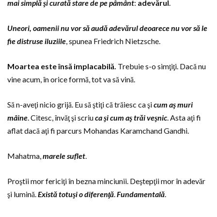
mai simplă şi curată stare de pe pâmânt
:
adevărul
.
Uneori, oamenii nu vor să audă adevărul deoarece nu vor să le
fie distruse iluziile
, spunea Friedrich Nietzsche.
Moartea este însă implacabilă.
Trebuie s-o simţiţi. Dacă nu
vine acum, în orice formă, tot va să vină.
Să n-aveţi nicio grijă. Eu să ştiţi că trăiesc ca şi
cum aş muri
mâin
e
. Citesc, învăţ şi scriu
ca şi cum aş trăi veşnic
. Asta aţi fi
aflat dacă aţi fi parcurs Mohandas Karamchand Gandhi.
Mahatma,
marele suflet
.
Proştii mor fericiţi în bezna minciunii. Deştepţii mor în adevăr
şi lumină.
Există totuşi o diferenţă
.
Fundamentală
.