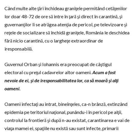
Când multe alte ţări închideau graniţele permitând cetăţenilor
lor doar 48-72 de ore să intre în ţară şi direct în carantină, şi
guvernanţilor li se atrăgea atenţia de pericol, pe televizoare şi
reţele de socializare să închidă graniţele, România le deschidea
fără nicio carantină, cu o largheţe extraordinar de
iresponsabilă.
Guvernul Orban şi Iohannis era preocupat de câştigul
electoral cu preţul cadavrelor altor oameni.
Acum a fost
nevoie de ei, şi de iresponsabilitatea lor, ca să moară şi alţi
oameni
.
Oameni infectaţi au intrat, bineînţeles, ca-n brânză, extinzând
epidemia pe teritoriul naţional, punându-i în pericol pe alţii,
controlul la frontieră şi după n-au existat, carantinarea e vai de
viaţa mamei ei, spaţiile nu există sau sunt infecte, primarii