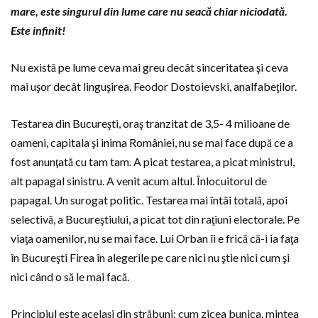
mare, este singurul din lume care nu seacă chiar niciodat
ă.
Este infinit!
Nu există pe lume ceva mai greu decât sinceritatea şi ceva
mai uşor decât linguşirea. Feodor Dostoievski, analfabeţilor.
Testarea din Bucureşti, oraş tranzitat de 3,5- 4 milioane de
oameni, capitala şi inima României, nu se mai face după ce a
fost anunţată cu tam tam. A picat testarea, a picat ministrul,
alt papagal sinistru. A venit acum altul. Înlocuitorul de
papagal. Un surogat politic. Testarea mai întâi totală, apoi
selectivă, a Bucureştiului, a picat tot din raţiuni electorale. Pe
viaţa oamenilor, nu se mai face. Lui Orban îi e frică că-i ia faţa
în Bucureşti Firea în alegerile pe care nici nu ştie nici cum şi
nici când o să le mai facă.
Principiul este acelaşi din străbuni: cum zicea bunica, mintea