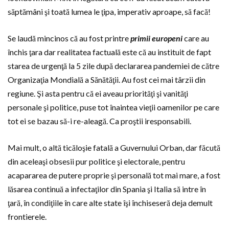
săptămâni şi toată lumea le ţipa, imperativ aproape, să facă!
Se laudă mincinos că au fost printre
primii europeni
care au
închis ţara dar realitatea factuală este că au instituit de fapt
starea de urgenţă la 5 zile după declararea pandemiei de către
Organizaţia Mondială a Sănătăţii. Au fost cei mai târzii din
regiune. Şi asta pentru că ei aveau priorităţi şi vanităţi
personale şi politice, puse tot înaintea vieţii oamenilor pe care
tot ei se bazau să-i re-aleagă. Ca proştii iresponsabili.
Mai mult, o altă ticăloşie fatală a Guvernului Orban, dar făcută
din aceleaşi obsesii pur politice şi electorale, pentru
acapararea de putere proprie şi personală tot mai mare, a fost
lăsarea continuă a infectaţilor din Spania şi Italia să intre în
ţară, în condiţiile în care alte state îşi închiseseră deja demult
frontierele.