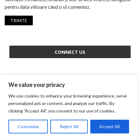
pentru data viitoare când o să comentez.
CONNECT US
WORLD NEWS
We value your privacy
We use cookies to enhance your browsing experience, serve
Politico: care sunt „lebedele
personalized ads or content, and analyze our traffic. By
negre” din 2025?
clicking "Accept All", you consent to our use of cookies.
Customize
Reject All
Accept All
Austria: Populiștii – desemnați să
formeze Guvernul