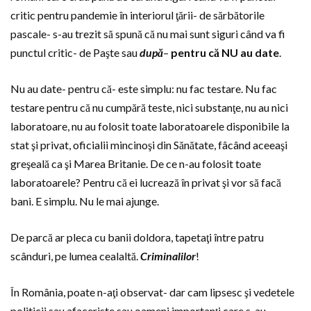
critic pentru pandemie în interiorul ţării- de sărbătorile
pascale- s-au trezit să spună că nu mai sunt siguri când va fi
punctul critic- de Paşte sau
după
–
pentru că NU au date
.
Nu au date- pentru că- este simplu: nu fac testare. Nu fac
testare pentru că nu cumpără teste, nici substanţe, nu au nici
laboratoare, nu au folosit toate laboratoarele disponibile la
stat şi privat, oficialii mincinoşi din Sănătate, fâcând aceeaşi
greşeală ca şi Marea Britanie. De ce n-au folosit toate
laboratoarele? Pentru că ei lucrează în privat şi vor să facă
bani. E simplu. Nu le mai ajunge.
De parcă ar pleca cu banii doldora, tapetaţi între patru
scânduri, pe lumea cealaltă.
Criminalilor
!
În România, poate n-aţi observat- dar cam lipsesc şi vedetele
politicii sau afaceriste sau oameni importanţi care s-au