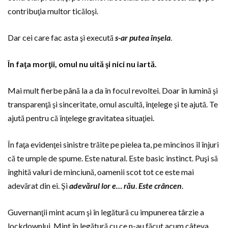
contribuţia multor ticăloşi.
Dar cei care fac asta şi execută
s-ar putea înşela
.
În faţa morţii, omul nu uită şi nici nu iartă.
Mai mult fierbe până la a da în focul revoltei. Doar în lumină şi
transparenţă şi sinceritate, omul ascultă, înţelege şi te ajută. Te
ajută pentru că înţelege gravitatea situaţiei.
În faţa evidenţei sinistre trăite pe pielea ta, pe mincinos îl înjuri
că te umple de spume. Este natural. Este basic instinct. Puşi să
înghită valuri de minciună, oamenii scot tot ce este mai
adevărat din ei. Şi
adevărul lor e… rău
.
Este crâncen
.
Guvernanţii mint acum şi în legătură cu impunerea târzie a
lockdownlui. Mint în legătură cu ce n-au făcut acum câteva