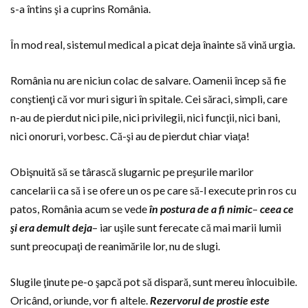
s-a întins şi a cuprins România.
În mod real, sistemul medical a picat deja înainte să vină urgia.
România nu are niciun colac de salvare. Oamenii încep să fie
conştienţi că vor muri siguri în spitale. Cei săraci, simpli, care
n-au de pierdut nici pile, nici privilegii, nici funcţii, nici bani,
nici onoruri, vorbesc. Că-şi au de pierdut chiar viaţa!
Obişnuită să se târască slugarnic pe preşurile marilor
cancelarii ca să i se ofere un os pe care să-l execute prin ros cu
patos, România acum se vede
în postura de a fi nimic
–
ceea ce
şi era
demult deja
– iar uşile sunt ferecate că mai marii lumii
sunt preocupaţi de reanimările lor, nu de slugi.
Slugile ţinute pe-o şapcă pot să dispară, sunt mereu înlocuibile.
Oricând, oriunde, vor fi altele.
Rezervorul de prostie este