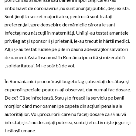
îmbolnavit de coronavirus, nu sunt anunţaţi public, deşi există.
Sunt ţinuţi la secret majoritatea, pentru că sunt trataţi
preferenţial, spre deosebire de mămicile cărora le sunt
infectaţi nou născuţii în maternităţi. Unii şi-au testat amantele
privilegiat şi sponsorii şi prietenii, le-au trecut în hârtii medici.
Alţii şi-au testat rudele pe pile în dauna adevăraţilor salvatori
de oameni. Asta înseamnă în România ipocrită şi mizerabilă
„solidaritatea”. Mi-e scârbă de voi.
În România nici procurăraşii bugetofagi, obsedaţi de cătuşe şi
cu pensii speciale, poate n-aţi observat, dar nu mai fac dosare.
De ce? Că se infectează. Stau şi o freacă la serviciu pe banii
morţilor când mor oameni pe capete din acţiuni penale ale
autorităţilor. Voi, procurorii care nu faceţi dosare ca să nu vă
infectaţi şi să nu deranjaţi puterea, sunteţi efectiv nişte jeguri şi
ticăloşii umane.