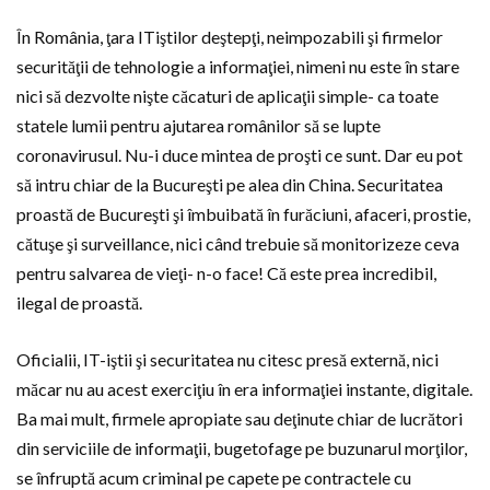
În România, ţara ITiştilor deştepţi, neimpozabili şi firmelor
securităţii de tehnologie a informaţiei, nimeni nu este în stare
nici să dezvolte nişte căcaturi de aplicaţii simple- ca toate
statele lumii pentru ajutarea românilor să se lupte
coronavirusul. Nu-i duce mintea de proşti ce sunt. Dar eu pot
să intru chiar de la Bucureşti pe alea din China. Securitatea
proastă de Bucureşti şi îmbuibată în furăciuni, afaceri, prostie,
cătuşe şi surveillance, nici când trebuie să monitorizeze ceva
pentru salvarea de vieţi- n-o face! Că este prea incredibil,
ilegal de proastă.
Oficialii, IT-iştii şi securitatea nu citesc presă externă, nici
măcar nu au acest exerciţiu în era informaţiei instante, digitale.
Ba mai mult, firmele apropiate sau deţinute chiar de lucrători
din serviciile de informaţii, bugetofage pe buzunarul morţilor,
se înfruptă acum criminal pe capete pe contractele cu