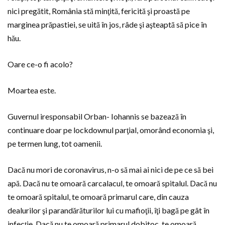
nici pregătit, România stă minţită, fericită şi proastă pe
marginea prăpastiei, se uită în jos, râde şi aşteaptă să pice în
hău.
Oare ce-o fi acolo?
Moartea este.
Guvernul iresponsabil Orban- Iohannis se bazează în
continuare doar pe lockdownul parţial, omorând economia şi,
pe termen lung, tot oamenii.
Dacă nu mori de coronavirus, n-o să mai ai nici de pe ce să bei
apă. Dacă nu te omoară carcalacul, te omoară spitalul. Dacă nu
te omoară spitalul, te omoară primarul care, din cauza
dealurilor şi parandărăturilor lui cu mafioţii, îţi bagă pe gât în
infecţie. Dacă nu te omoară primarul dobitoc, te omoară