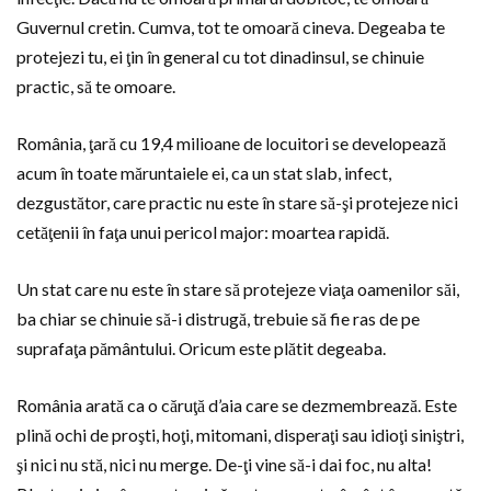
Guvernul cretin. Cumva, tot te omoară cineva. Degeaba te
protejezi tu, ei ţin în general cu tot dinadinsul, se chinuie
practic, să te omoare.
România, ţară cu 19,4 milioane de locuitori se developează
acum în toate măruntaiele ei, ca un stat slab, infect,
dezgustător, care practic nu este în stare să-şi protejeze nici
cetăţenii în faţa unui pericol major: moartea rapidă.
Un stat care nu este în stare să protejeze viaţa oamenilor săi,
ba chiar se chinuie să-i distrugă, trebuie să fie ras de pe
suprafaţa pământului. Oricum este plătit degeaba.
România arată ca o căruţă d’aia care se dezmembrează. Este
plină ochi de proşti, hoţi, mitomani, disperaţi sau idioţi siniştri,
şi nici nu stă, nici nu merge. De-ţi vine să-i dai foc, nu alta!