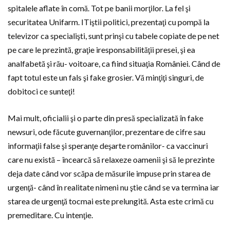
spitalele aflate în comă. Tot pe banii morţilor. La fel şi
securitatea Unifarm. ITiştii politici, prezentaţi cu pompă la
televizor ca specialişti, sunt prinşi cu tabele copiate de pe net
pe care le prezintă, graţie iresponsabilităţii presei, şi ea
analfabetă şi rău- voitoare, ca fiind situaţia României. Când de
fapt totul este un fals şi fake grosier. Vă minţiţi singuri, de
dobitoci ce sunteţi!
Mai mult, oficialii şi o parte din presă specializată în fake
newsuri, ode făcute guvernanţilor, prezentare de cifre sau
informaţii false şi speranţe deşarte românilor- ca vaccinuri
care nu există – încearcă să relaxeze oamenii şi să le prezinte
deja date când vor scăpa de măsurile impuse prin starea de
urgenţă- când în realitate nimeni nu ştie când se va termina iar
starea de urgenţă tocmai este prelungită. Asta este crimă cu
premeditare. Cu intenţie.