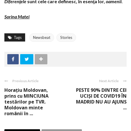
Diferenţele
sunt cele care definesc, în esenţa lor,
oamenii
.
Sorina Matei
Tags
Newsbeat
Stories
Previous Article
Next Article
Horaţiu Moldovan,
PESTE 90% DINTRE CEI
prins cu MINCIUNA
UCIȘI DE COVID19 ÎN
testărilor pe TVR.
MADRID NU AU AJUNS
Moldovan minte
...
românii în ...