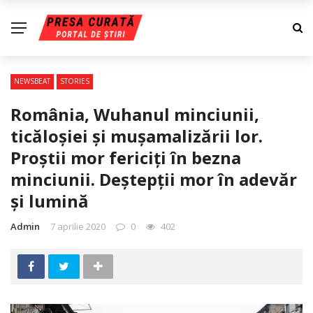
NEWSBEAT
STORIES
România, Wuhanul minciunii,
ticăloşiei şi muşamalizării lor.
Proştii mor fericiţi în bezna
minciunii. Deştepţii mor în adevăr
şi lumină
Admin
7 aprilie 2020
0
402