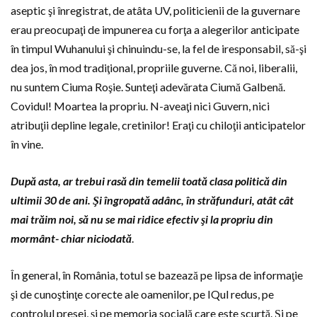
aseptic şi înregistrat, de atâta UV, politicienii de la guvernare
erau preocupaţi de impunerea cu forţa a alegerilor anticipate
în timpul Wuhanului şi chinuindu-se, la fel de iresponsabil, să-şi
dea jos, în mod tradiţional, propriile guverne. Că noi, liberalii,
nu suntem Ciuma Roşie. Sunteţi adevărata Ciumă Galbenă.
Covidul! Moartea la propriu. N-aveaţi nici Guvern, nici
atribuţii depline legale, cretinilor! Eraţi cu chiloţii anticipatelor
în vine.
După asta, ar trebui rasă din temelii toată clasa politică din
ultimii 30 de ani. Şi îngropată adânc, în străfunduri, atât cât
mai trăim noi, să nu se mai ridice efectiv şi la propriu din
mormânt- chiar niciodată
.
În general, în România, totul se bazează pe lipsa de informaţie
şi de cunoştinţe corecte ale oamenilor, pe IQul redus, pe
controlul presei, şi pe memoria socială care este scurtă. Şi pe