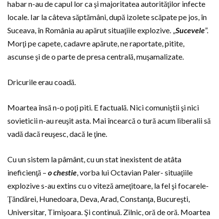
habar n-au de capul lor ca şi majoritatea autorităţilor infecte
locale. Iar la câteva săptămâni, după izolete scăpate pe jos, în
Suceava, în România au apărut situaţiile explozive. „
Sucevele
”.
Morţi pe capete, cadavre apărute, ne raportate, pitite,
ascunse şi de o parte de presa centrală, muşamalizate.
Dricurile erau coadă.
Moartea însă n-o poţi piti. E factuală. Nici comuniştii şi nici
sovieticii n-au reuşit asta. Mai încearcă o tură acum liberalii să
vadă dacă reuşesc, dacă le ţine.
Cu un sistem la pâmânt, cu un stat inexistent de atâta
ineficienţă –
o chestie
, vorba lui Octavian Paler- situaţiile
explozive s-au extins cu o viteză ameţitoare, la fel şi focarele-
Ţăndărei, Hunedoara, Deva, Arad, Constanţa, Bucureşti,
Universitar, Timişoara. Şi continuă. Zilnic, oră de oră. Moartea