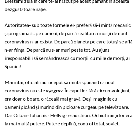
Blestemi ziua în care te-ai născut pe acest pâmânt în această
dezgustătoare naţie.
Autoritatea- sub toate formele ei- preferă să-i mintă mecanic
şi programatic pe oameni, de parcă realitatea morţii de noul
coronavirus n-ar exista. De parcă planeta pe care totuşi se află
n-ar fiinţa. De parcă nu s-ar muri peste tot. Au ajuns
iresponsabilii să se mândrească cu morţii, cu miile de morţi, ai
Spaniei!
Mai întâi, oficialii au început să mintă spunând că noul
coronavirus nu este
aşa grav
. În capul lor fără circumvoluţiuni,
era doar o boare, o răceală mai gravă. Deşi imaginile cu
oameni picând şi murind din picioare curgeau pe televizoare.
Dar Orban- Iohannis- Hellvig- erau chiori. Ochiul minţii lor era
la mai multă putere. Putere deplină, control total, soviet.