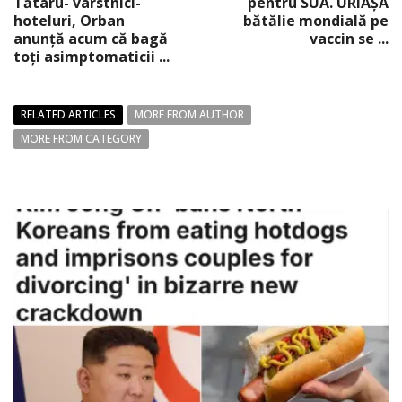
Tătaru- vârstnici-
pentru SUA. URIAŞA
hoteluri, Orban
bătălie mondială pe
anunţă acum că bagă
vaccin se ...
toţi asimptomaticii ...
RELATED ARTICLES
MORE FROM AUTHOR
MORE FROM CATEGORY