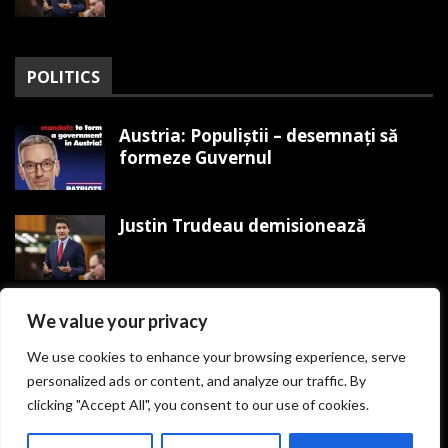
POLITICS
Austria: Populiștii – desemnați să
formeze Guvernul
Justin Trudeau demisionează
Trump organizează Mitingul
We value your privacy
Victoriei MAGA pe 19 ianuarie
We use cookies to enhance your browsing experience, serve
personalized ads or content, and analyze our traffic. By
clicking "Accept All", you consent to our use of cookies.
© Copyright presacurată.ro. Toate Drepturile