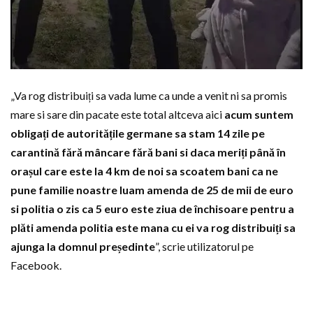
„Va rog distribuiți sa vada lume ca unde a venit ni sa promis
mare si sare din pacate este total altceva aici
acum suntem
obligați de autoritățile germane sa stam 14 zile pe
carantină fără mâncare fără bani si daca meriți până în
orașul care este la 4 km de noi sa scoatem bani ca ne
pune familie noastre luam amenda de 25 de mii de euro
si politia o zis ca 5 euro este ziua de închisoare pentru a
plăti amenda politia este mana cu ei va rog distribuiți sa
ajunga la domnul președinte
”, scrie utilizatorul pe
Facebook.