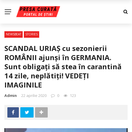
NEWSBEAT
STORIES
SCANDAL URIAŞ cu sezonierii
ROMÂNII ajunşi în GERMANIA.
Sunt obligaţi să stea în carantină
14 zile, neplătiţi! VEDEŢI
IMAGINILE
Admin
22 aprilie 2020
0
123