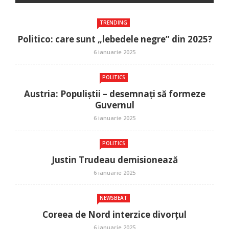
TRENDING
Politico: care sunt „lebedele negre” din 2025?
6 ianuarie 2025
POLITICS
Austria: Populiștii – desemnați să formeze
Guvernul
6 ianuarie 2025
POLITICS
Justin Trudeau demisionează
6 ianuarie 2025
NEWSBEAT
Coreea de Nord interzice divorțul
6 ianuarie 2025