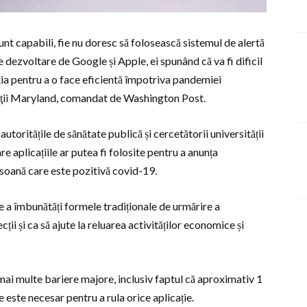
nt capabili, fie nu doresc să folosească sistemul de alertă
e dezvoltare de Google și Apple, ei spunând că va fi dificil
ția pentru a o face eficientă împotriva pandemiei
tăţii Maryland, comandat de Washington Post.
utoritățile de sănătate publică și cercetătorii universității
 aplicațiile ar putea fi folosite pentru a anunța
ersoană care este pozitivă covid-19.
de a îmbunătăți formele tradiționale de urmărire a
ții și ca să ajute la reluarea activităților economice și
mai multe bariere majore, inclusiv faptul că aproximativ 1
 este necesar pentru a rula orice aplicație.