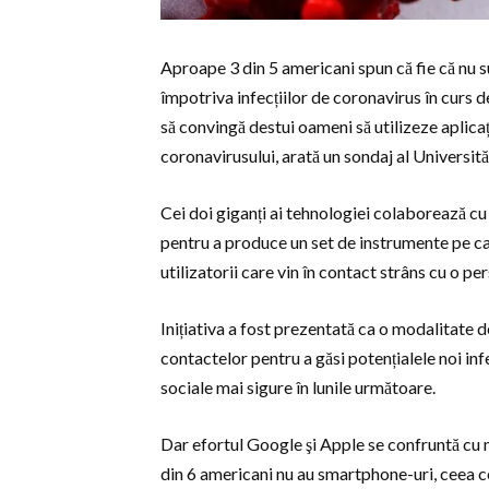
Aproape 3 din 5 americani spun că fie că nu su
împotriva infecțiilor de coronavirus în curs d
să convingă destui oameni să utilizeze aplica
coronavirusului, arată un sondaj al Universi
Cei doi giganți ai tehnologiei colaborează cu a
pentru a produce un set de instrumente pe care
utilizatorii care vin în contact strâns cu o p
Inițiativa a fost prezentată ca o modalitate 
contactelor pentru a găsi potențialele noi infec
sociale mai sigure în lunile următoare.
Dar efortul Google şi Apple se confruntă cu 
din 6 americani nu au smartphone-uri, ceea ce