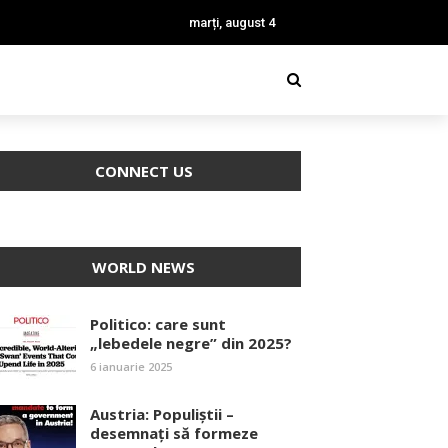
marți, august 4
CONNECT US
WORLD NEWS
Politico: care sunt
„lebedele negre” din 2025?
6 ianuarie 2025
Austria: Populiștii –
desemnați să formeze