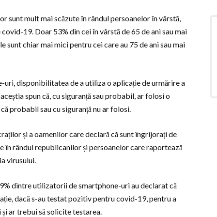
r sunt mult mai scăzute în rândul persoanelor în vârstă,
e covid-19. Doar 53% din cei în vârstă de 65 de ani sau mai
 sunt chiar mai mici pentru cei care au 75 de ani sau mai
ri, disponibilitatea de a utiliza o aplicație de urmărire a
aceștia spun că, cu siguranță sau probabil, ar folosi o
 că probabil sau cu siguranță nu ar folosi.
aților și a oamenilor care declară că sunt îngrijorați de
e în rândul republicanilor și persoanelor care raportează
ia virusului.
59% dintre utilizatorii de smartphone-uri au declarat că
cație, dacă s-au testat pozitiv pentru covid-19, pentru a
 și ar trebui să solicite testarea.