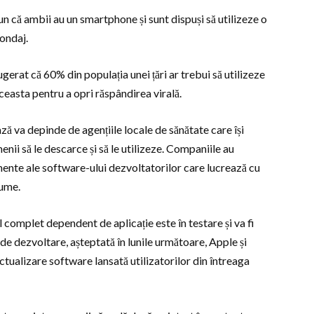
un că ambii au un smartphone și sunt dispuși să utilizeze o
sondaj.
erat că 60% din populația unei țări ar trebui să utilizeze
ceasta pentru a opri răspândirea virală.
ă va depinde de agențiile locale de sănătate care își
enii să le descarce și să le utilizeze. Companiile au
mente ale software-ului dezvoltatorilor care lucrează cu
lume.
complet dependent de aplicație este în testare și va fi
ă de dezvoltare, așteptată în lunile următoare, Apple și
ctualizare software lansată utilizatorilor din întreaga