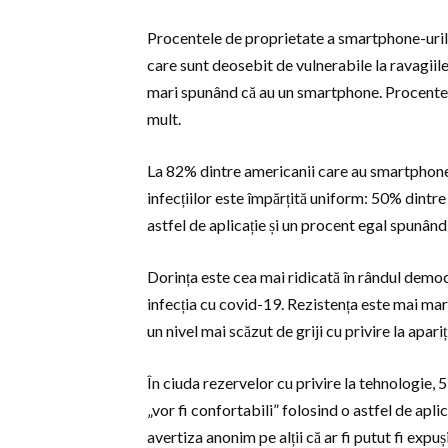
Procentele de proprietate a smartphone-urilo
care sunt deosebit de vulnerabile la ravagiil
mari spunând că au un smartphone. Procentele
mult.
La 82% dintre americanii care au smartphone-u
infecțiilor este împărțită uniform: 50% dintre 
astfel de aplicație și un procent egal spunând
Dorința este cea mai ridicată în rândul democr
infecția cu covid-19. Rezistența este mai mar
un nivel mai scăzut de griji cu privire la apariț
În ciuda rezervelor cu privire la tehnologie, 
„vor fi confortabili” folosind o astfel de apli
avertiza anonim pe alții că ar fi putut fi expuși