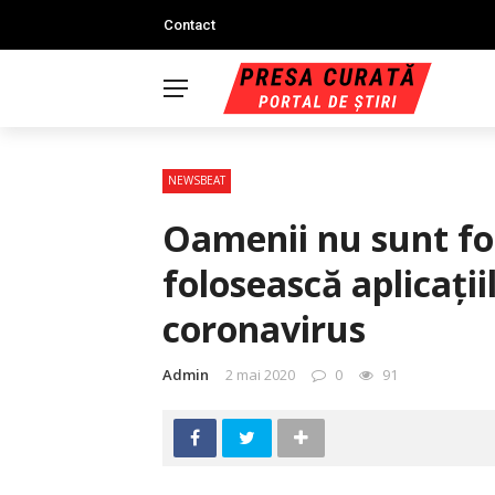
Contact
NEWSBEAT
Oamenii nu sunt foa
folosească aplicaţii
coronavirus
Admin
2 mai 2020
0
91