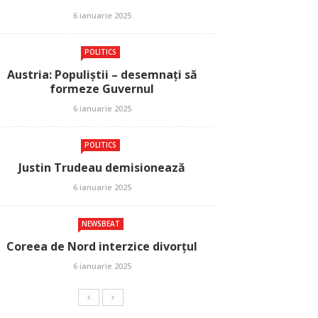
6 ianuarie 2025
POLITICS
Austria: Populiștii – desemnați să
formeze Guvernul
6 ianuarie 2025
POLITICS
Justin Trudeau demisionează
6 ianuarie 2025
NEWSBEAT
Coreea de Nord interzice divorțul
6 ianuarie 2025