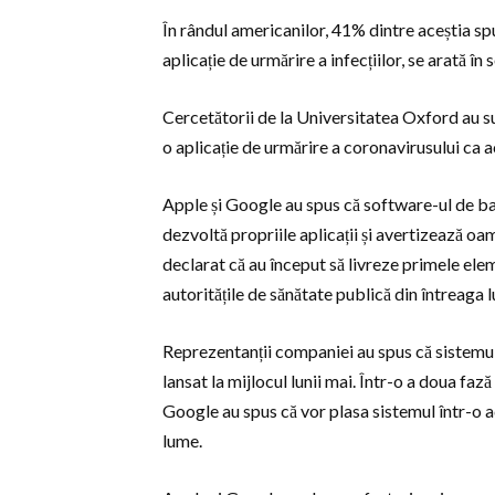
În rândul americanilor, 41% dintre aceștia sp
aplicație de urmărire a infecțiilor, se arată în 
Cercetătorii de la Universitatea Oxford au sug
o aplicație de urmărire a coronavirusului ca a
Apple și Google au spus că software-ul de baz
dezvoltă propriile aplicații și avertizează oam
declarat că au început să livreze primele ele
autoritățile de sănătate publică din întreaga 
Reprezentanții companiei au spus că sistemul 
lansat la mijlocul lunii mai. Într-o a doua faz
Google au spus că vor plasa sistemul într-o a
lume.