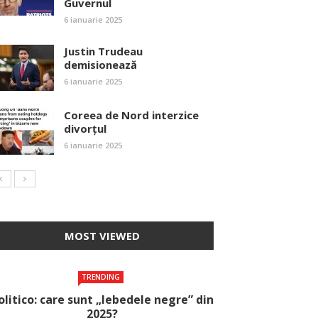
Guvernul
6 ianuarie 2025
Justin Trudeau
demisionează
6 ianuarie 2025
Coreea de Nord interzice
divorțul
6 ianuarie 2025
MOST VIEWED
TRENDING
olitico: care sunt „lebedele negre” din
2025?