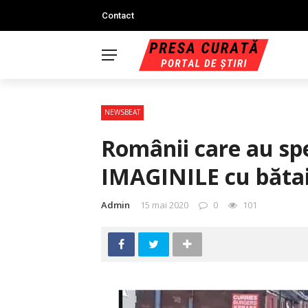
Contact
NEWSBEAT
Românii care au spe
IMAGINILE cu băta
Admin
15 mai 2020
0
101