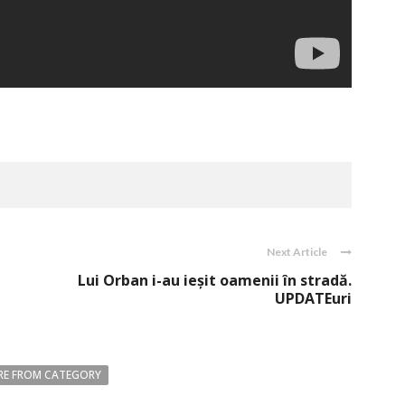
Next Article
Lui Orban i-au ieşit oamenii în stradă.
UPDATEuri
E FROM CATEGORY