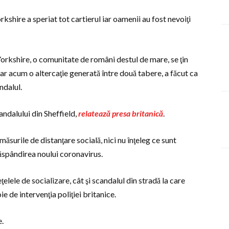
kshire a speriat tot cartierul iar oamenii au fost nevoiţi
Yorkshire, o comunitate de români destul de mare, se ţin
dar acum o altercaţie generată între două tabere, a făcut ca
ndalul.
ndalului din Sheffield,
relatează presa britanică
.
ăsurile de distanţare socială, nici nu înţeleg ce sunt
 răspândirea noului coronavirus.
ţelele de socializare, cât şi scandalul din stradă la care
ie de intervenţia poliţiei britanice.
e.