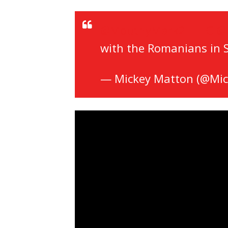
@MouthyMark2THFC
@
with the Romanians in S
— Mickey Matton (@Mi