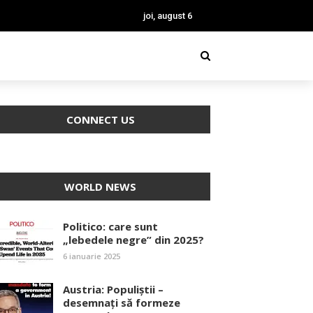
joi, august 6
CONNECT US
WORLD NEWS
Politico: care sunt
„lebedele negre” din 2025?
6 ianuarie 2025
Austria: Populiștii –
desemnați să formeze