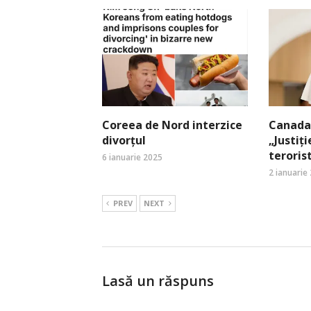
Coreea de Nord interzice
Canada:
divorțul
„Justiți
terori
6 ianuarie 2025
2 ianuarie
PREV
NEXT
Lasă un răspuns