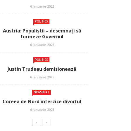
6 ianuarie 2025
POLITICS
Austria: Populiștii – desemnați să
formeze Guvernul
6 ianuarie 2025
POLITICS
Justin Trudeau demisionează
6 ianuarie 2025
NEWSBEAT
Coreea de Nord interzice divorțul
6 ianuarie 2025