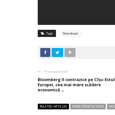
Tags
Newsbeat
Previous Article
Bloomberg îl contrazice pe Cîţu: Estul
Europei, cea mai mare scădere
economică ...
RELATED ARTICLES
MORE FROM AUTHOR
MOR