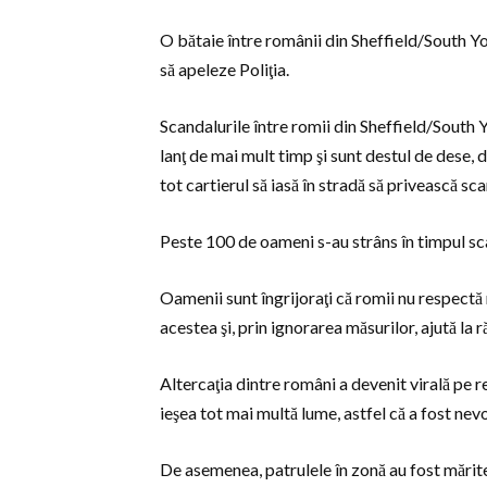
O bătaie între românii din Sheffield/South Yor
să apeleze Poliţia.
Scandalurile între romii din Sheffield/South 
lanţ de mai mult timp şi sunt destul de dese, 
tot cartierul să iasă în stradă să privească sca
Peste 100 de oameni s-au strâns în timpul sca
Oamenii sunt îngrijoraţi că romii nu respectă m
acestea şi, prin ignorarea măsurilor, ajută la
Altercaţia dintre români a devenit virală pe re
ieşea tot mai multă lume, astfel că a fost nevo
De asemenea, patrulele în zonă au fost mărit