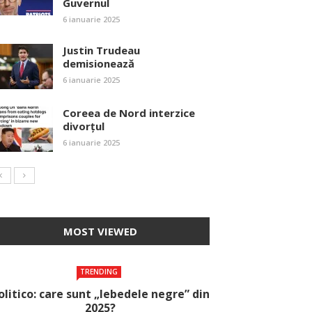
Guvernul
6 ianuarie 2025
Justin Trudeau
demisionează
6 ianuarie 2025
Coreea de Nord interzice
divorțul
6 ianuarie 2025
MOST VIEWED
TRENDING
olitico: care sunt „lebedele negre” din
2025?