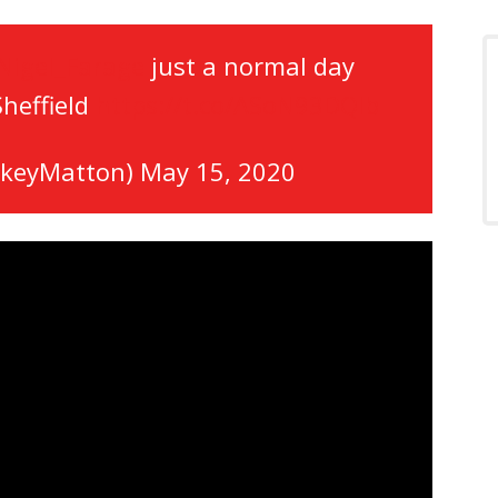
Nigel_Farage
just a normal day
heffield
https://t.co/ASoN93DQIb
ckeyMatton)
May 15, 2020