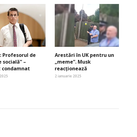
 Profesorul de
Arestări în UK pentru un
e socială” –
„meme”. Musk
st condamnat
reacționează
 2025
2 ianuarie 2025