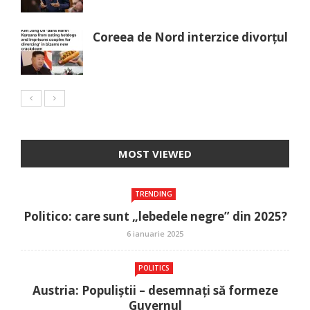
Coreea de Nord interzice divorțul
MOST VIEWED
TRENDING
Politico: care sunt „lebedele negre” din 2025?
6 ianuarie 2025
POLITICS
Austria: Populiștii – desemnați să formeze
Guvernul