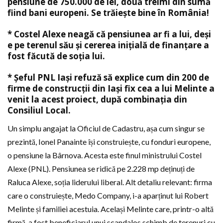
pensiune de 750.000 de lei, două treimi din sumă
fiind bani europeni. Se trăiește bine în România!
* Costel Alexe neagă că pensiunea ar fi a lui, deși
e pe terenul său și cererea inițială de finanțare a
fost făcută de soția lui.
* Șeful PNL Iași refuză să explice cum din 200 de
firme de construcții din Iași fix cea a lui Melinte a
venit la acest proiect, după combinația din
Consiliul Local.
Un simplu angajat la Oficiul de Cadastru, așa cum singur se
prezintă, Ionel Panainte își construiește, cu fonduri europene,
o pensiune la Bârnova. Acesta este finul ministrului Costel
Alexe (PNL). Pensiunea se ridică pe 2.228 mp deținuți de
Raluca Alexe, soția liderului liberal. Alt detaliu relevant: firma
care o construiește, Medo Company, i-a aparținut lui Robert
Melinte și familiei acestuia. Același Melinte care, printr-o altă
firmă, a fost beneficiarul unui scandalos schimb de terenuri cu