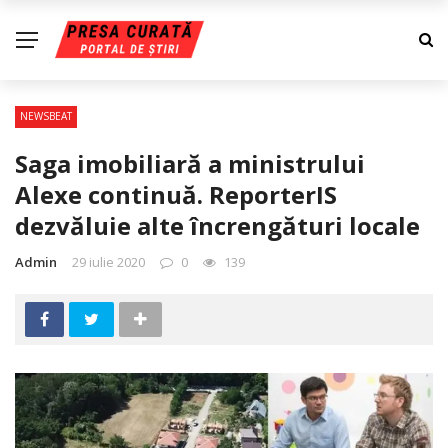
NEWSBEAT
Saga imobiliară a ministrului
Alexe continuă. ReporterIS
dezvăluie alte încrengături locale
Admin
29 iulie 2020
0
139