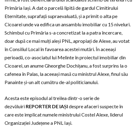
Primăria Iași. A dat o parcelă lipită de gardul Cimitirului
Eternitate, suprafață supraevaluată, și a primit o alta pe
Cicoarei unde va edifica un ansamblu imobiliar cu 15 niveluri.
Schimbul cu Primăria s-a concretizat la a patra încercare,
doar după ce mai mulți aleși PNL, apropiați de Alexe, au votat
în Consiliul Local în favoarea acestei mutări. În aceeași
perioadă, co-asociatul lui Melinte în proiectul imobiliar din
Cicoarei, un anume Gheorghe Dochițanu, a fost surprins la o
cafenea în Palas, la aceeași masă cu ministrul Alexe, finul său
Panainte și-un alt cumătru de-al politicianului.
Acesta este episodul al treilea dintr-o serie de
dezvăluiri
REPORTER DE IAȘI
despre afaceri suspecte în
care este implicat numele ministrului Costel Alexe, liderul
Organizației Județene a PNL Iași.