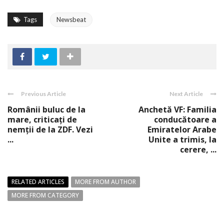
Tags
Newsbeat
Previous Article
Next Article
Românii buluc de la
Anchetă VF: Familia
mare, criticaţi de
conducătoare a
nemţii de la ZDF. Vezi
Emiratelor Arabe
...
Unite a trimis, la
cerere, ...
RELATED ARTICLES
MORE FROM AUTHOR
MORE FROM CATEGORY