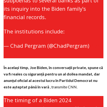
subpoenas to several banks as part of
its inquiry into the Biden family’s
financial records.
The institutions include:
— Chad Pergram (@ChadPergram)
April
7, 2023
În același timp, Joe Biden, în conversații private, spune că
va fi reales cu siguranță pentru un al doilea mandat, dar
anunțul oficial al acestui lucru în Partidul Democrat nu
este așteptat până în vară
, transmite CNN.
The timing of a Biden 2024