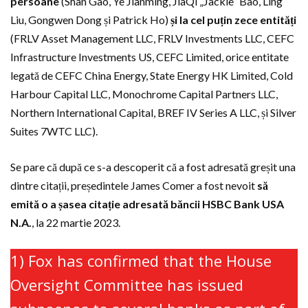
persoane
(Shan Gao, Ye Jianming, JiaQi „Jackie” Bao, Ling
Liu, Gongwen Dong și Patrick Ho)
și la cel puțin zece entități
(FRLV Asset Management LLC, FRLV Investments LLC, CEFC
Infrastructure Investments US, CEFC Limited, orice entitate
legată de CEFC China Energy, State Energy HK Limited, Cold
Harbour Capital LLC, Monochrome Capital Partners LLC,
Northern International Capital, BREF IV Series A LLC, și Silver
Suites 7WTC LLC).
Se pare că după ce s-a descoperit că a fost adresată greșit una
dintre citații, președintele James Comer a fost nevoit
să
emită o a șasea citație adresată băncii HSBC Bank USA
N.A.
, la 22 martie 2023.
1) Fox has confirmed that the House
Oversight Committee has issued