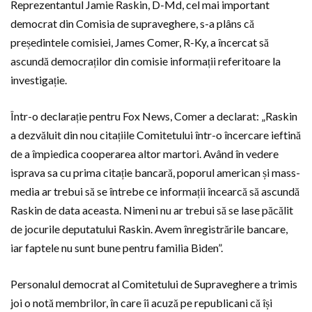
Reprezentantul Jamie Raskin, D-Md, cel mai important
democrat din Comisia de supraveghere, s-a plâns că
președintele comisiei, James Comer, R-Ky, a încercat să
ascundă democraților din comisie informații referitoare la
investigație.
Într-o declarație pentru Fox News, Comer a declarat: „Raskin
a dezvăluit din nou citațiile Comitetului într-o încercare ieftină
de a împiedica cooperarea altor martori. Având în vedere
isprava sa cu prima citație bancară, poporul american și mass-
media ar trebui să se întrebe ce informații încearcă să ascundă
Raskin de data aceasta. Nimeni nu ar trebui să se lase păcălit
de jocurile deputatului Raskin. Avem înregistrările bancare,
iar faptele nu sunt bune pentru familia Biden”.
Personalul democrat al Comitetului de Supraveghere a trimis
joi o notă membrilor, în care îi acuză pe republicani că își