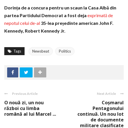
Dorința de a concura pentru un scaun la Casa Albă din
partea Partidului Democrat a fost deja
exprimată de
nepotul celui de-al
35-lea președinte american John F.
Kennedy, Robert Kennedy Jr.
Tags
Newsbeat
Politics
Previous Article
Next Article
O nouă zi, un nou
Coșmarul
război cu limba
Pentagonului
română al lui Marcel ...
continuă. Un nou lot
de documente
militare clasificate