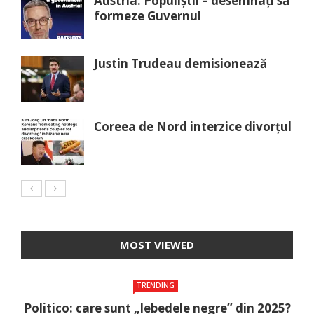
Austria: Populiștii – desemnați să
formeze Guvernul
Justin Trudeau demisionează
Coreea de Nord interzice divorțul
MOST VIEWED
TRENDING
Politico: care sunt „lebedele negre” din 2025?