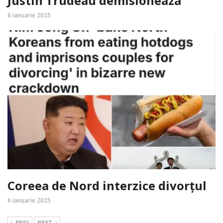
Justin Trudeau demisionează
6 ianuarie 2025
Coreea de Nord interzice divorțul
6 ianuarie 2025
PREV
NEXT