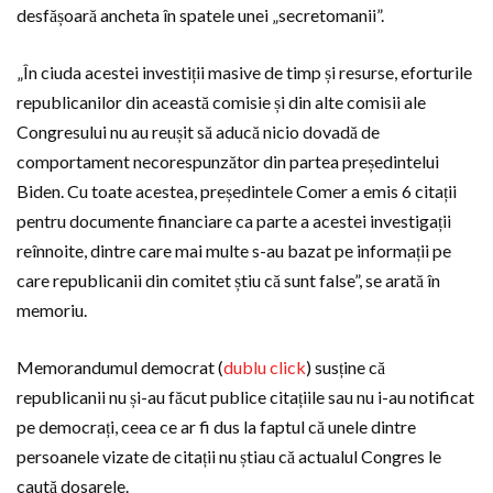
desfășoară ancheta în spatele unei „secretomanii”.
„În ciuda acestei investiții masive de timp și resurse, eforturile
republicanilor din această comisie și din alte comisii ale
Congresului nu au reușit să aducă nicio dovadă de
comportament necorespunzător din partea președintelui
Biden. Cu toate acestea, președintele Comer a emis 6 citații
pentru documente financiare ca parte a acestei investigații
reînnoite, dintre care mai multe s-au bazat pe informații pe
care republicanii din comitet știu că sunt false”, se arată în
memoriu.
Memorandumul democrat (
dublu click
) susține că
republicanii nu și-au făcut publice citațiile sau nu i-au notificat
pe democrați, ceea ce ar fi dus la faptul că unele dintre
persoanele vizate de citații nu știau că actualul Congres le
caută dosarele.