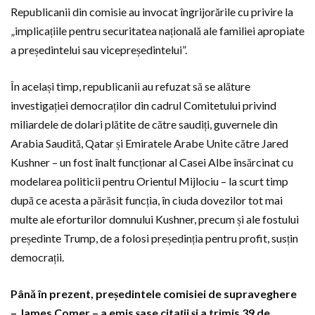
Republicanii din comisie au invocat îngrijorările cu privire la
„implicațiile pentru securitatea națională ale familiei apropiate
a președintelui sau vicepreședintelui”.
În același timp, republicanii au refuzat să se alăture
investigației democraților din cadrul Comitetului privind
miliardele de dolari plătite de către saudiți, guvernele din
Arabia Saudită, Qatar și Emiratele Arabe Unite către Jared
Kushner – un fost înalt funcționar al Casei Albe însărcinat cu
modelarea politicii pentru Orientul Mijlociu – la scurt timp
după ce acesta a părăsit funcția, în ciuda dovezilor tot mai
multe ale eforturilor domnului Kushner, precum și ale fostului
președinte Trump, de a folosi președinția pentru profit, susțin
democrații.
Până în prezent, președintele comisiei de supraveghere
– James Comer – a emis șase citații și a trimis 39 de