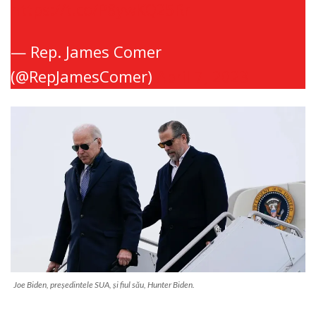
https://t.co/P8ywKQ25Rr
— Rep. James Comer
(@RepJamesComer)
April 7, 2023
Joe Biden, președintele SUA, și fiul său, Hunter Biden.