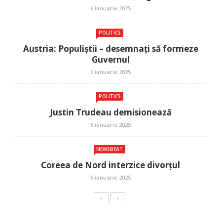
6 ianuarie 2025
POLITICS
Austria: Populiștii – desemnați să formeze
Guvernul
6 ianuarie 2025
POLITICS
Justin Trudeau demisionează
6 ianuarie 2025
NEWSBEAT
Coreea de Nord interzice divorțul
6 ianuarie 2025