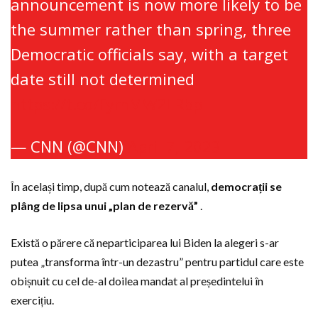
announcement is now more likely to be
the summer rather than spring, three
Democratic officials say, with a target
date still not determined
https://t.co/FymMW2LRbp
— CNN (@CNN)
April 7, 2023
În același timp, după cum notează canalul,
democrații se
plâng de lipsa unui „plan de rezervă”
.
Există o părere că neparticiparea lui Biden la alegeri s-ar
putea „transforma într-un dezastru” pentru partidul care este
obișnuit cu cel de-al doilea mandat al președintelui în
exercițiu.