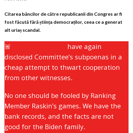
Citarea băncilor de către republicanii din Congres ar fi
fost făcută fără știința democraților, ceea ce a generat
alt uriaș scandal.
🚨
@OversightDems
have again
disclosed Committee’s subpoenas in a
cheap attempt to thwart cooperation
from other witnesses.
No one should be fooled by Ranking
Member Raskin’s games. We have the
bank records, and the facts are not
good for the Biden family.