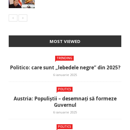
MOST VIEWED
TRENDING
Politico: care sunt „lebedele negre” din 2025?
6 ianuarie 2025
POLITICS
Austria: Populiștii – desemnați să formeze
Guvernul
6 ianuarie 2025
POLITICS