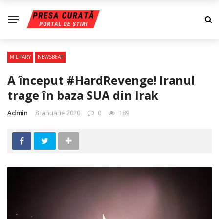
MILITARY
NEWSBEAT
A început #HardRevenge! Iranul
trage în baza SUA din Irak
Admin
8 ianuarie 2020
0
189