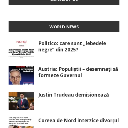
WORLD NEWS
Politico: care sunt „lebedele
negre” din 2025?
Austria: Populiștii – desemnați să
formeze Guvernul
Justin Trudeau demisionează
Coreea de Nord interzice divorțul