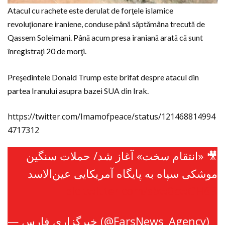
Atacul cu rachete este derulat de forţele islamice
revoluţionare iraniene, conduse până săptămâna trecută de
Qassem Soleimani. Până acum presa iraniană arată că sunt
înregistraţi 20 de morţi.
Preşedintele Donald Trump este brifat despre atacul din
partea Iranului asupra bazei SUA din Irak.
https://twitter.com/Imamofpeace/status/121468814994
4717312
🎥 «انتقام سخت» آغاز شد/ حملات سنگین
موشکی سپاه به پایگاه آمریکایی عین‌الاسد
pic.twitter.com/sbw0cwGH6B
— خبرگزاری فارس (@FarsNews_Agency)