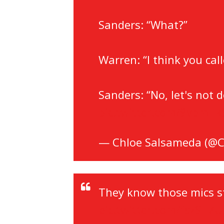
Sanders: “What?”
Warren: “I think you cal
Sanders: “No, let's not d
pic.twitter.com/9vpmTk
— Chloe Salsameda (@
They know those mics sti
pic.twitter.com/fszST7