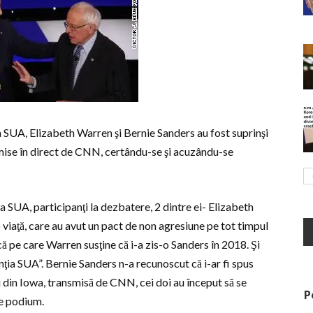
a SUA, Elizabeth Warren şi Bernie Sanders au fost suprinşi
nsmise în direct de CNN, certându-se şi acuzându-se
a SUA, participanţi la dezbatere, 2 dintre ei- Elizabeth
 viaţă, care au avut un pact de non agresiune pe tot timpul
ă pe care Warren susţine că i-a zis-o Sanders în 2018. Şi
ţia SUA”. Bernie Sanders n-a recunoscut că i-ar fi spus
ii din Iowa, transmisă de CNN, cei doi au început să se
P
pe podium.