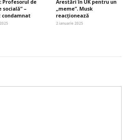
 Profesorul de
Arestări în UK pentru un
e socială” –
„meme”. Musk
st condamnat
reacționează
 2025
2 ianuarie 2025