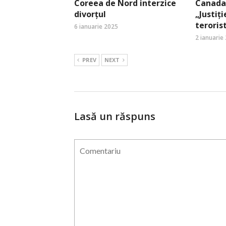
Coreea de Nord interzice
Canada:
divorțul
„Justiți
terori
6 ianuarie 2025
2 ianuarie
PREV
NEXT
Lasă un răspuns