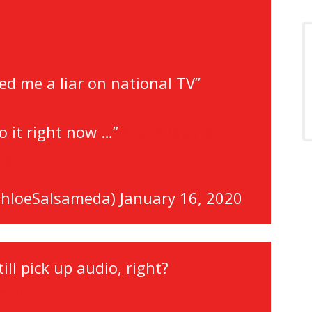
led me a liar on national TV”
o it right now …”
#DemDebate
Sgi1
ChloeSalsameda)
January 16, 2020
ll pick up audio, right?
UADX