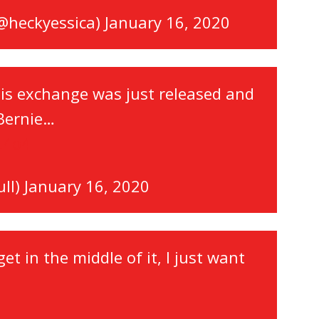
(@heckyessica)
January 16, 2020
is exchange was just released and
 Bernie…
L4o4
ull)
January 16, 2020
get in the middle of it, I just want