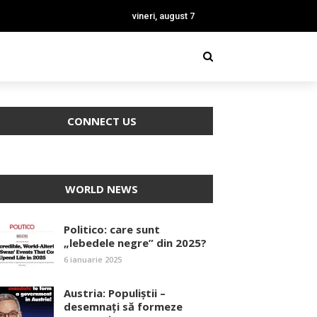
vineri, august 7
CONNECT US
WORLD NEWS
Politico: care sunt
„lebedele negre” din 2025?
6 ianuarie 2025
Austria: Populiștii –
desemnați să formeze