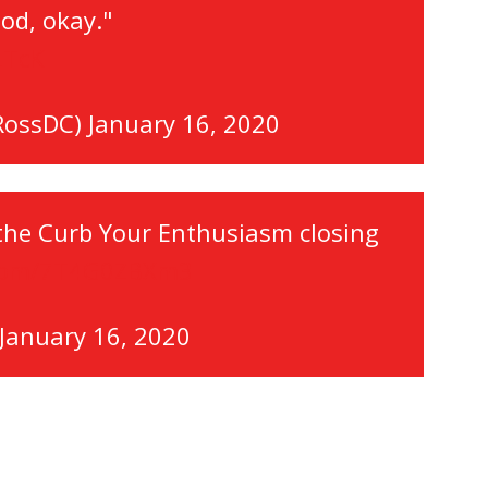
od, okay."
LTcK
RossDC)
January 16, 2020
the Curb Your Enthusiasm closing
r.com/7T4G0ZBXm3
January 16, 2020