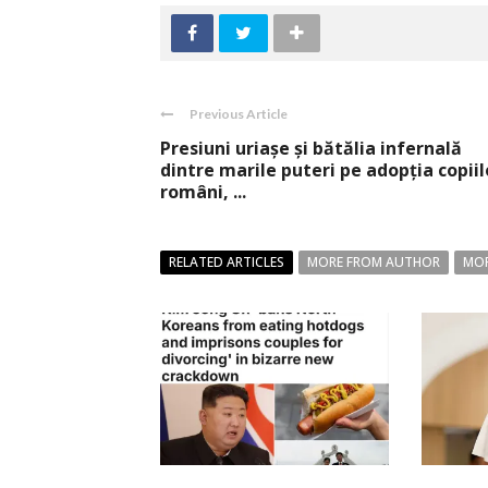
Previous Article
Presiuni uriaşe şi bătălia infernală
dintre marile puteri pe adopţia copiil
români, ...
RELATED ARTICLES
MORE FROM AUTHOR
MOR