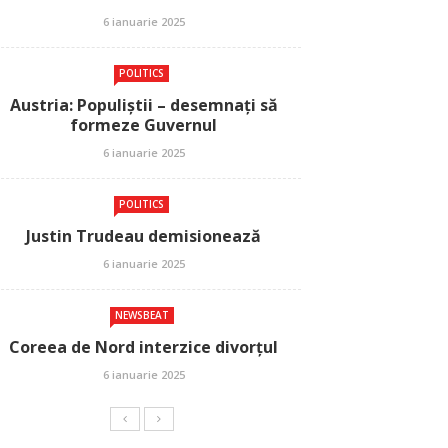
6 ianuarie 2025
POLITICS
Austria: Populiștii – desemnați să
formeze Guvernul
6 ianuarie 2025
POLITICS
Justin Trudeau demisionează
6 ianuarie 2025
NEWSBEAT
Coreea de Nord interzice divorțul
6 ianuarie 2025