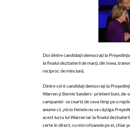
Doi dintre candidaţii democraţi la Preşedinţi
la finalul dezbaterii de marţi, din Iowa, tra
reciproc de minciună.
Dintre cei 6 candidaţi democraţi la Preşedinţi
Warren şi Bernie Sanders- prieteni buni, de-o
campaniei- se ceartă de ceva timp pe o replic
anume că „nicio femeie nu va câştiga Preşedin
acest lucru lui Warren iar la finalul dezbater
certe în direct, cu microfoanele pe ei, chiar 