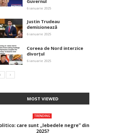
Guvernul
6 ianuarie 2025
Justin Trudeau
demisionează
6 ianuarie 2025
Coreea de Nord interzice
divorțul
6 ianuarie 2025
MOST VIEWED
TRENDING
olitico: care sunt „lebedele negre” din
2025?