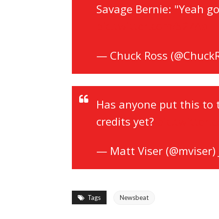
Savage Bernie: "Yeah go
pic.twitter.com/52ZAaT
— Chuck Ross (@Chuck
Has anyone put this to 
credits yet?
pic.twitte
— Matt Viser (@mviser)
Tags
Newsbeat