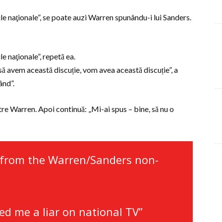
le naţionale”, se poate auzi Warren spunându-i lui Sanders.
e naţionale”, repetă ea.
să avem această discuție, vom avea această discuție”, a
ând”.
tre Warren. Apoi continuă: „Mi-ai spus – bine, să nu o
 from the Warren/Sanders non-
led me a liar on national TV”