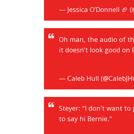
— Jessica O’Donnell 🏈 
Oh man, the audio of th
it doesn’t look good on
pic.twitter.com/AG11qs
— Caleb Hull (@CalebJH
Steyer: "I don't want to 
to say hi Bernie."