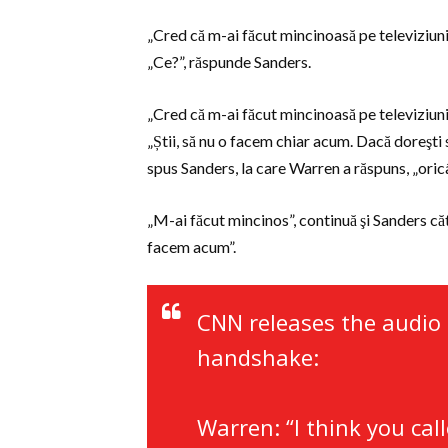
„Cred că m-ai făcut mincinoasă pe televiziuni
„Ce?”, răspunde Sanders.
„Cred că m-ai făcut mincinoasă pe televiziunil
„Știi, să nu o facem chiar acum. Dacă doreşti 
spus Sanders, la care Warren a răspuns, „oric
„M-ai făcut mincinos”, continuă şi Sanders că
facem acum”.
CNN releases the audio
handshake:
Warren: “I think you cal