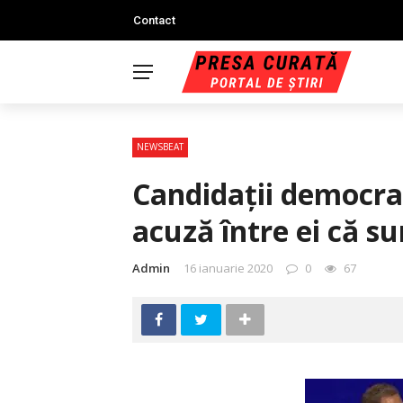
Contact
NEWSBEAT
Candidaţii democraţ
acuză între ei că s
Admin
16 ianuarie 2020
0
67