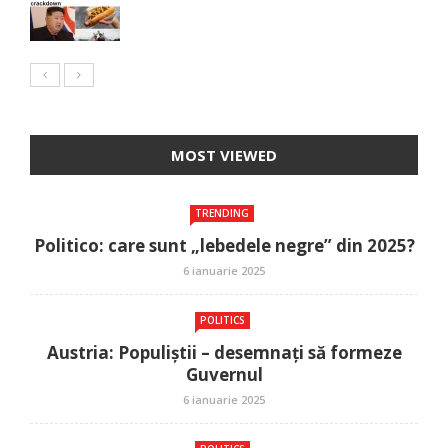
MOST VIEWED
TRENDING
Politico: care sunt „lebedele negre” din 2025?
6 ianuarie 2025
POLITICS
Austria: Populiștii – desemnați să formeze
Guvernul
6 ianuarie 2025