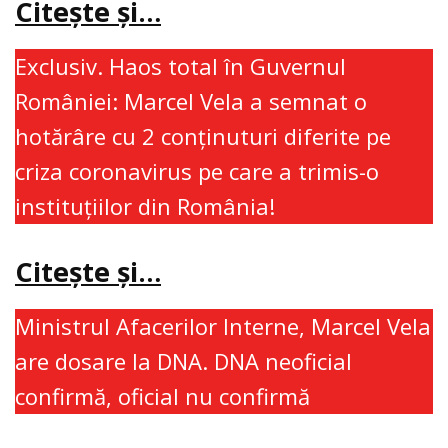
Citeşte şi…
Exclusiv. Haos total în Guvernul
României: Marcel Vela a semnat o
hotărâre cu 2 conţinuturi diferite pe
criza coronavirus pe care a trimis-o
instituţiilor din România!
Citeşte şi…
Ministrul Afacerilor Interne, Marcel Vela
are dosare la DNA. DNA neoficial
confirmă, oficial nu confirmă