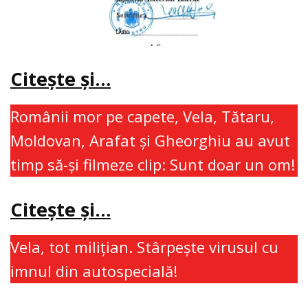
Citeşte şi…
Românii mor pe capete, Vela, Tătaru,
Moldovan, Arafat şi Gheorghiu au avut
timp să-şi filmeze clip: Sunt doar un om!
Citeşte şi…
Vela, tot miliţian. Stârpeşte virusul cu
imnul din autospecială!