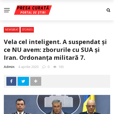
NEWSBEAT
STORIES
Vela cel inteligent. A suspendat şi
ce NU avem: zborurile cu SUA şi
Iran. Ordonanţa militară 7.
Admin
4 aprilie 2020
0
165