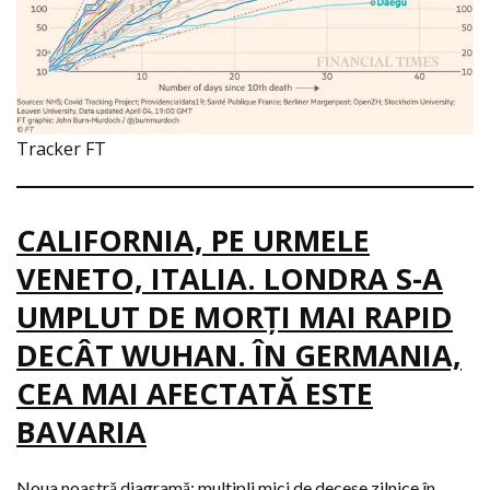
Tracker FT
CALIFORNIA, PE URMELE
VENETO, ITALIA. LONDRA S-A
UMPLUT DE MORŢI MAI RAPID
DECÂT WUHAN. ÎN GERMANIA,
CEA MAI AFECTATĂ ESTE
BAVARIA
Noua noastră diagramă: multipli mici de decese zilnice în