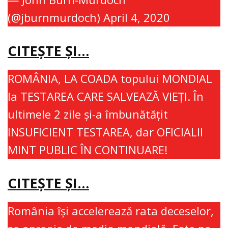
(@jburnmurdoch)
April 4, 2020
CITEŞTE ŞI…
ROMÂNIA, LA COADA topului MONDIAL
la TESTAREA CARE SALVEAZĂ VIEŢI. În
ultimele 2 zile şi-a îmbunătăţit
INSUFICIENT TESTAREA, dar OFICIALII
MINT PUBLIC ÎN CONTINUARE!
CITEŞTE ŞI…
România îşi accelerează rata deceselor,