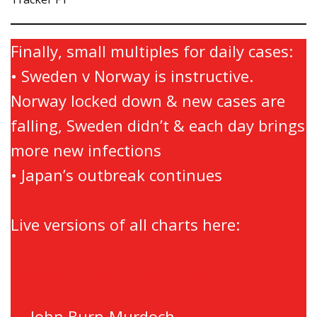
Finally, small multiples for daily cases:
• Sweden v Norway is instructive.
Norway locked down & new cases are
falling, Sweden didn’t & each day brings
more new infections
• Japan’s outbreak continues
Live versions of all charts here:
https://t.co/JxVd2cG7KI
pic.twitter.com/b3oSeqQr6i
— John Burn-Murdoch