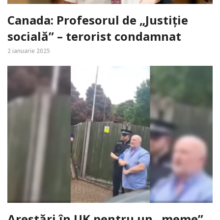
Canada: Profesorul de „Justiție
socială” – terorist condamnat
2 ianuarie 2025
Arestări în UK pentru un „meme”.