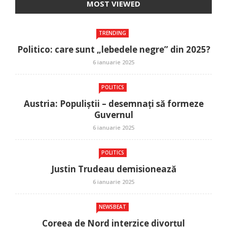
MOST VIEWED
TRENDING
Politico: care sunt „lebedele negre” din 2025?
6 ianuarie 2025
POLITICS
Austria: Populiștii – desemnați să formeze
Guvernul
6 ianuarie 2025
POLITICS
Justin Trudeau demisionează
6 ianuarie 2025
NEWSBEAT
Coreea de Nord interzice divorțul