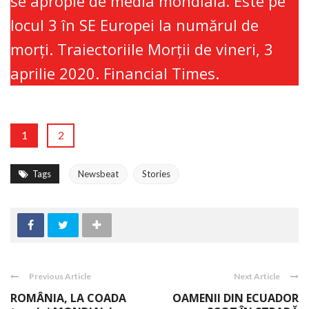
se apropie de media mondială. Este pe
locul 3 în SE Europei la numărul de
morţi. Traiectoriile Morţii de vineri, 3
aprilie 2020. Financial Times.
1
2
Tags
Newsbeat
Stories
Previous Article
Next Article
ROMÂNIA, LA COADA
OAMENII DIN ECUADOR