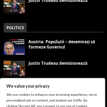
Justin Trudeau demisionează
POLITICS
Austria: Populiștii – desemnați să
formeze Guvernul
Justin Trudeau demisionează
Trump organizează Mitingul
We value your privacy
Victoriei MAGA pe 19 ianuarie
We use cookies to enhance your browsing experience, serve
personalized ads or content, and analyze our traffic. By
clicking "Accept All", you consent to our use of cookies.