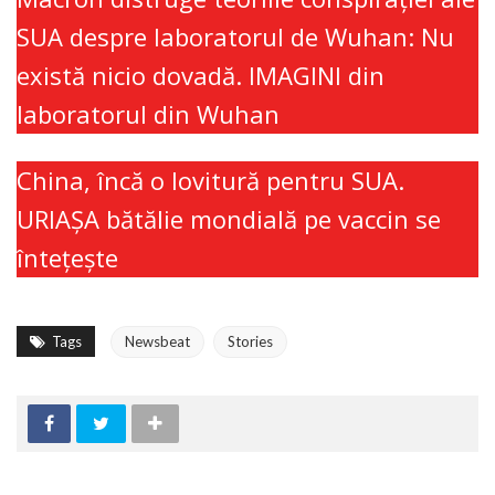
SUA despre laboratorul de Wuhan: Nu
există nicio dovadă. IMAGINI din
laboratorul din Wuhan
China, încă o lovitură pentru SUA.
URIAŞA bătălie mondială pe vaccin se
înteţeşte
Tags
Newsbeat
Stories