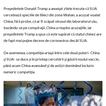
Preşedintele Donald Trump a anunţat zilele trecute că SUA
cercetează speciile de lilieci din zona Wuhan, a acuzat voalat
China, fără probe, că ar fi scăpat virusul din laboratorul său,
bazându-se pe conspiraţii, China a respins acuzaţiile, iar
preşedintele Trump a spus că este supărat că statul chinez are
de fapt mai puţine decese de coronavirus decât SUA.
De asemenea, competiţia uriaşă între cele două puteri- China
şi SUA- se duce şi în privinţa cercetării şi găsirii noului vaccin,
până acum China avansând şi de astăzi dominând inclusiv
numeric competiţia.