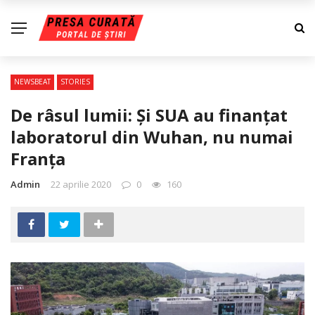
NEWSBEAT
STORIES
De râsul lumii: Şi SUA au finanţat
laboratorul din Wuhan, nu numai
Franţa
Admin
22 aprilie 2020
0
160