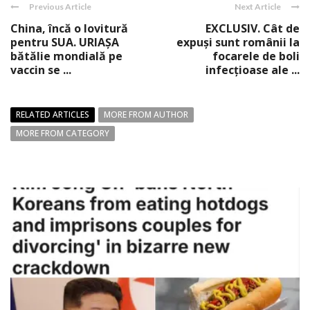
Previous Article
Next Article
China, încă o lovitură
EXCLUSIV. Cât de
pentru SUA. URIAŞA
expuşi sunt românii la
bătălie mondială pe
focarele de boli
vaccin se ...
infecţioase ale ...
RELATED ARTICLES
MORE FROM AUTHOR
MORE FROM CATEGORY