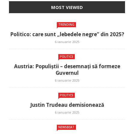
MOST VIEWED
TRENDING
Politico: care sunt „lebedele negre” din 2025?
6 ianuarie 2025
POLITICS
Austria: Populiștii – desemnați să formeze
Guvernul
6 ianuarie 2025
POLITICS
Justin Trudeau demisionează
6 ianuarie 2025
NEWSBEAT