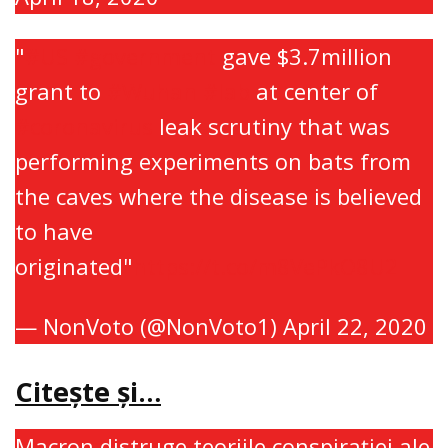
"
#US
#government
gave $3.7million
grant to
#Wuhan
#lab
at center of
#coronavirus
leak scrutiny that was
performing experiments on bats from
the caves where the disease is believed
to have
originated"
https://t.co/m8VePkO8U2
— NonVoto (@NonVoto1)
April 22, 2020
Citeşte şi…
Macron distruge teoriile conspiraţiei ale