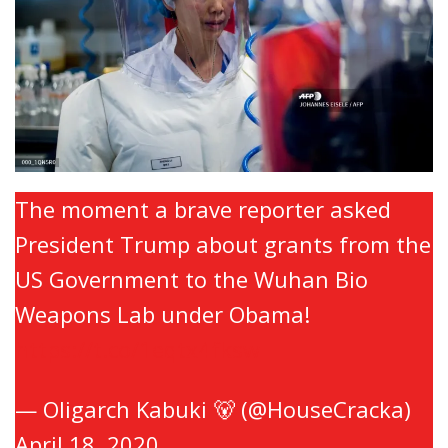
The moment a brave reporter asked
President Trump about grants from the
US Government to the Wuhan Bio
Weapons Lab under Obama!
https://t.co/1eqtx4fksw
— Oligarch Kabuki 🐻 (@HouseCracka)
April 18, 2020