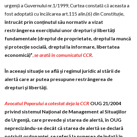
urgență a Guvernului nr.1/1999, Curtea constată că aceasta a
fost adoptată cu încălcarea art.115 alin.(6) din Constituție,
întrucât prin conținutul său normativ a vizat
restrângerea exercițiului unor drepturi și libertăți
fundamentale (dreptul de proprietate, dreptul la muncă
și protecție socială, dreptul la informare, libertatea
economică)”
,
se arată în comunicatul CCR
.
În aceeaşi situaţie se află şi regimul juridic al stării de
alertă care ar putea presupune restrângerea de
drepturi şi libertăţi.
Avocatul Poporului a cotestat deja la CCR
OUG 21/2004
privind sistemul Naţional de Management al Situaţiilor
de Urgenţă, care prevede şi starea de alertă, în OUG
neprecizându-se decât că starea de alertă se declară
potrivit ordonanţei, se referă la punerea de îndată în