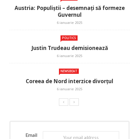
Austria: Populiștii – desemnați să formeze
Guvernul
6 ianuarie 2025
POLITICS
Justin Trudeau demisionează
6 ianuarie 2025
NEWSBEAT
Coreea de Nord interzice divorțul
6 ianuarie 2025
Email