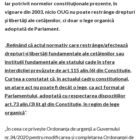
Iar potrivit normelor constituţionale prezente, în
vigoare din 2003, nicio OUG nu poate restrânge drepturi
şi libertăţi ale cetăţenilor, ci doar o lege organică
adoptată de Parlament.
„
Reținând că actul normativ care restrânge/afectează
drepturi și libertăți fundamentale ale cetățenilor sau
instituții fundamentale ale statului
cade în sfera
interdicției prevăzute de art.115 alin.(6) din Constituție,
Curtea a constatat că, în actualul cadru constituțional,
un atare act nu poate fi decât o lege
,
ca act formal al
Parlamentului, adoptată cu respectarea dispozițiilor
art.73 alin.(3) lit.g) din Constituție, în regim de lege
organică
”.
„În ceea ce privește Ordonanța de urgență a Guvernului
nr.34/2020 pentru modificarea și completarea Ordonanței de