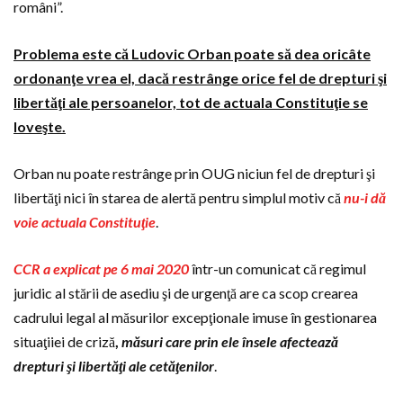
români”.
Problema este că Ludovic Orban poate să dea oricâte
ordonanţe vrea el, dacă restrânge orice fel de drepturi şi
libertăţi ale persoanelor, tot de actuala Constituţie se
loveşte.
Orban nu poate restrânge prin OUG niciun fel de drepturi şi
libertăţi nici în starea de alertă pentru simplul motiv că
nu-i dă
voie actuala Constituţie
.
CCR a explicat pe 6 mai 2020
într-un comunicat că regimul
juridic al stării de asediu şi de urgenţă are ca scop crearea
cadrului legal al măsurilor excepţionale imuse în gestionarea
situaţiiei de criză
,
măsuri care prin ele însele afectează
drepturi şi libertăţi ale cetăţenilor
.