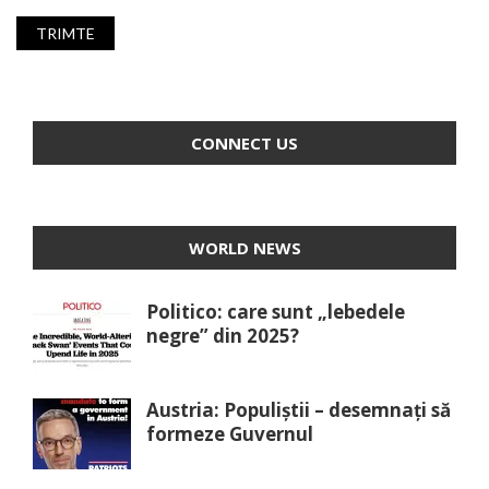
CONNECT US
WORLD NEWS
Politico: care sunt „lebedele
negre” din 2025?
Austria: Populiștii – desemnați să
formeze Guvernul