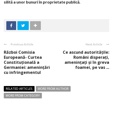
silită a unor bunuri în proprietate publică.
Previous Article
Next Article
Război Comisia
Ce ascund autorităţile:
Europeană- Curtea
Români disperaţi,
Constituţională a
ameninţaţi şi în greva
Germaniei: ameninţări
foamei, pe vas ...
cu infringementul
RELATED ARTICLES
MORE FROM AUTHOR
MORE FROM CATEGORY