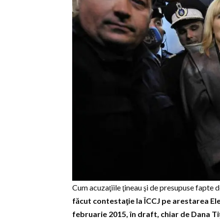
Cum acuzaţiile ţineau şi de presupuse fapte de 
făcut contestaţie la ÎCCJ pe arestarea El
februarie 2015, în draft, chiar de Dana T