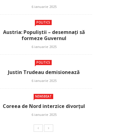
6 ianuarie 2025
POLITICS
Austria: Populiștii – desemnați să
formeze Guvernul
6 ianuarie 2025
POLITICS
Justin Trudeau demisionează
6 ianuarie 2025
NEWSBEAT
Coreea de Nord interzice divorțul
6 ianuarie 2025