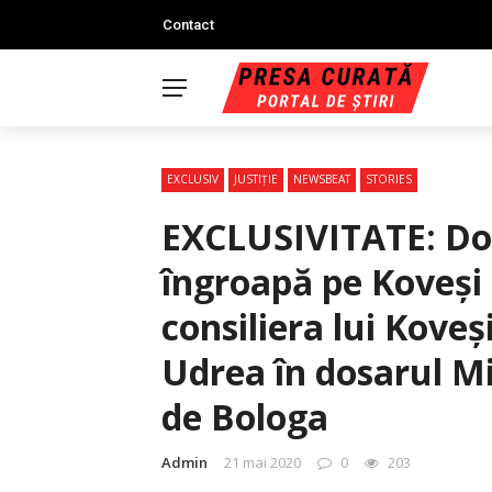
Contact
EXCLUSIV
JUSTIŢIE
NEWSBEAT
STORIES
EXCLUSIVITATE: Do
îngroapă pe Koveşi ş
consiliera lui Koveşi
Udrea în dosarul Mi
de Bologa
Admin
21 mai 2020
0
203