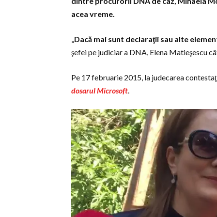
dintre procurorii DNA de caz, Mihaela Mor
acea vreme.
„
Dacă mai sunt declaraţii sau alte elemen
şefei pe judiciar a DNA, Elena Matieşescu cât
Pe 17 februarie 2015, la judecarea contestaţi
dosarul Microsoft
.