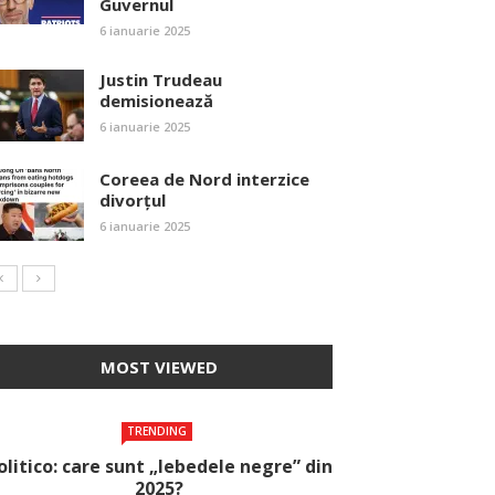
Guvernul
6 ianuarie 2025
Justin Trudeau
demisionează
6 ianuarie 2025
Coreea de Nord interzice
divorțul
6 ianuarie 2025
MOST VIEWED
TRENDING
olitico: care sunt „lebedele negre” din
2025?