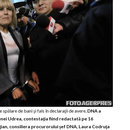
spălare de bani şi fals în declaraţii de avere,
DNA a
enei Udrea, contestaţia fiind redactată pe 16
iţian, consiliera procurorului şef DNA, Laura Codruţa