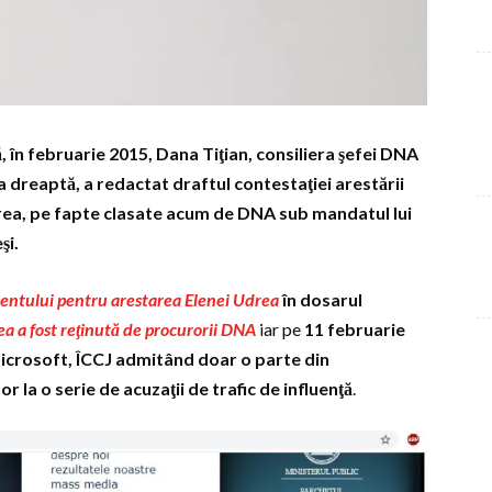
în februarie 2015, Dana Tiţian, consiliera şefei DNA
 dreaptă, a redactat draftul contestaţiei arestării
Udrea, pe fapte clasate acum de DNA sub mandatul lui
şi.
entului pentru arestarea Elenei Udrea
în dosarul
a a fost reţinută de procurorii DNA
iar pe
11 februarie
Microsoft, ÎCCJ admitând doar o parte din
 la o serie de acuzaţii de trafic de influenţă
.