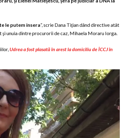
aru, şi Elenei Matieşescu, şefa pe judiciar a DNA la
te le putem insera
”, scrie Dana Tiţian dând directive atât
 şi unuia dintre procurorii de caz, Mihaela Moraru Iorga.
ilor,
Udrea a fost plasată în arest la domiciliu de ÎCCJ în