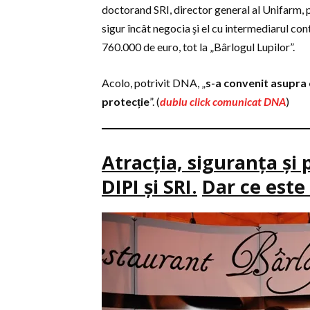
doctorand SRI, director general al Unifarm, p
sigur încât negocia şi el cu intermediarul co
760.000 de euro, tot la „Bârlogul Lupilor”.
Acolo, potrivit DNA, „
s-a convenit asupra 
protecție
”. (
dublu click comunicat DNA
)
Atracţia, siguranţa şi
DIPI şi SRI.
Dar ce este 