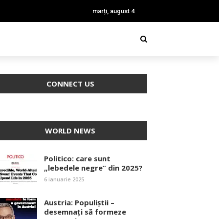
marți, august 4
CONNECT US
WORLD NEWS
Politico: care sunt
„lebedele negre” din 2025?
6 ianuarie 2025
Austria: Populiștii –
desemnați să formeze