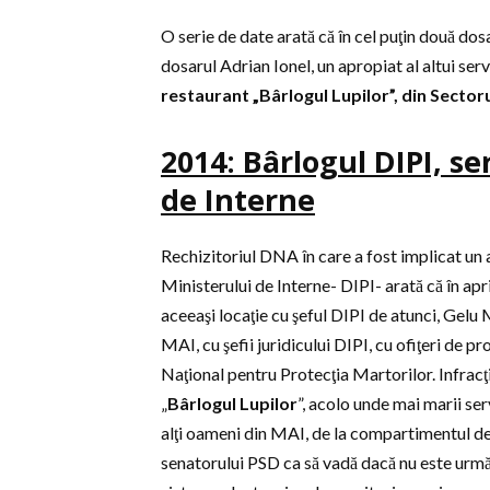
O serie de date arată că în cel puţin două do
dosarul Adrian Ionel, un apropiat al altui ser
restaurant „Bârlogul Lupilor”, din Sectoru
2014: Bârlogul DIPI, ser
de Interne
Rechizitoriul DNA în care a fost implicat un a
Ministerului de Interne- DIPI- arată că în apr
aceeaşi locaţie cu şeful DIPI de atunci, Gelu M
MAI, cu şefii juridicului DIPI, cu ofiţeri de pr
Naţional pentru Protecţia Martorilor. Infracţiu
„
Bârlogul Lupilor
”, acolo unde mai marii ser
alţi oameni din MAI, de la compartimentul de
senatorului PSD ca să vadă dacă nu este urmăr