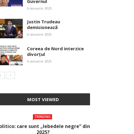
Guvernul
6 ianuarie 2025
Justin Trudeau
demisionează
6 ianuarie 2025
Coreea de Nord interzice
divorțul
6 ianuarie 2025
MOST VIEWED
TRENDING
olitico: care sunt „lebedele negre” din
2025?