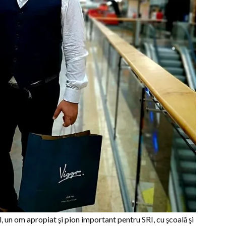
l, un om apropiat şi pion important pentru SRI, cu şcoală şi