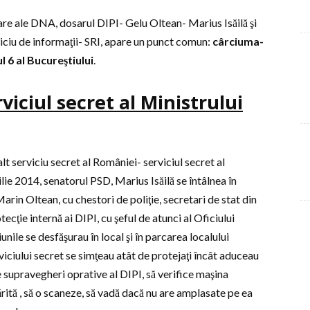
sare ale DNA, dosarul DIPI- Gelu Oltean- Marius Isăilă şi
viciu de informaţii- SRI, apare un punct comun:
cârciuma-
l 6 al Bucureştiului
.
viciul secret al Ministrului
lt serviciu secret al României- serviciul secret al
ilie 2014, senatorul PSD, Marius Isăilă se întâlnea în
arin Oltean, cu chestori de poliţie, secretari de stat din
otecţie internă ai DIPI, cu şeful de atunci al Oficiului
nile se desfăşurau în local şi în parcarea localului
viciului secret se simţeau atât de protejaţi încât aduceau
 supravegheri oprative al DIPI, să verifice maşina
ită , să o scaneze, să vadă dacă nu are amplasate pe ea