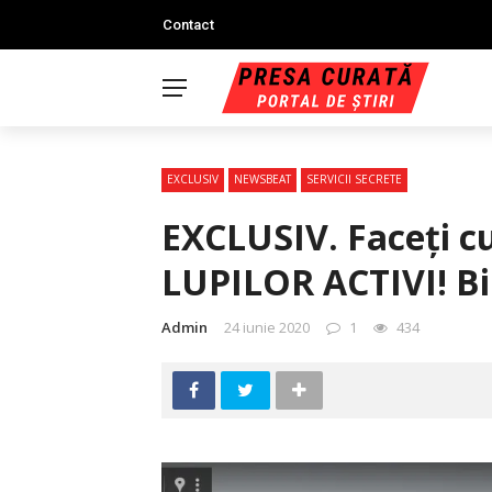
Contact
EXCLUSIV
NEWSBEAT
SERVICII SECRETE
EXCLUSIV. Faceţi 
LUPILOR ACTIVI! Bin
Admin
24 iunie 2020
1
434