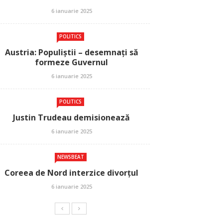
6 ianuarie 2025
POLITICS
Austria: Populiștii – desemnați să
formeze Guvernul
6 ianuarie 2025
POLITICS
Justin Trudeau demisionează
6 ianuarie 2025
NEWSBEAT
Coreea de Nord interzice divorțul
6 ianuarie 2025