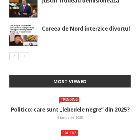
Justin Trudeau demisionează
Coreea de Nord interzice divorțul
MOST VIEWED
TRENDING
Politico: care sunt „lebedele negre” din 2025?
6 ianuarie 2025
POLITICS