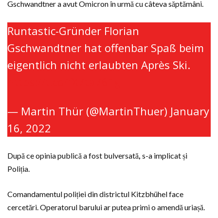
Gschwandtner a avut Omicron în urmă cu câteva săptămâni.
Runtastic-Gründer Florian
Gschwandtner hat offenbar Spaß beim
eigentlich nicht erlaubten Après Ski.
https://t.co/fX7ta761gH
— Martin Thür (@MartinThuer)
January
16, 2022
După ce opinia publică a fost bulversată
,
s-a implicat și
Poliția.
Comandamentul poliției din districtul Kitzbhühel face
cercetări. Operatorul barului ar putea primi o amendă uriașă.