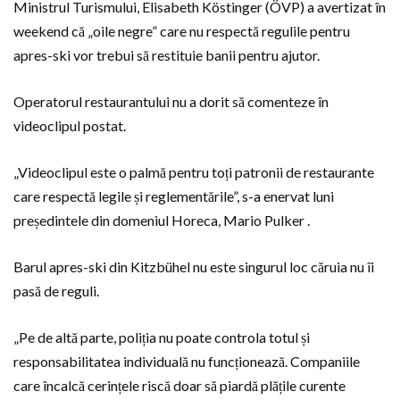
Ministrul Turismului, Elisabeth Köstinger (ÖVP) a avertizat în
weekend că „oile negre” care nu respectă regulile pentru
apres-ski vor trebui să restituie banii pentru ajutor.
Operatorul restaurantului nu a dorit să comenteze în
videoclipul postat.
„Videoclipul este o palmă pentru toți patronii de restaurante
care respectă legile și reglementările”, s-a enervat luni
președintele din domeniul Horeca, Mario Pulker .
Barul apres-ski din Kitzbühel nu este singurul loc căruia nu îi
pasă de reguli.
„Pe de altă parte, poliția nu poate controla totul și
responsabilitatea individuală nu funcționează. Companiile
care încalcă cerințele riscă doar să piardă plățile curente