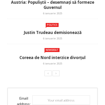
Austria: Populiștii – desemnați să formeze
Guvernul
6 ianuarie 2025
POLITICS
Justin Trudeau demisionează
6 ianuarie 2025
NEWSBEAT
Coreea de Nord interzice divorțul
6 ianuarie 2025
Email
address: