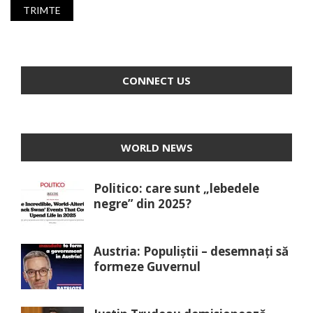
CONNECT US
WORLD NEWS
Politico: care sunt „lebedele
negre” din 2025?
Austria: Populiștii – desemnați să
formeze Guvernul