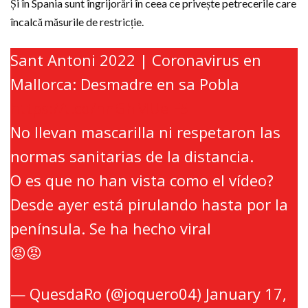
Și în Spania sunt îngrijorări în ceea ce privește petrecerile care
încalcă măsurile de restricție.
Sant Antoni 2022 | Coronavirus en
Mallorca: Desmadre en sa Pobla
https://t.co/nnGhMUelF5
No llevan mascarilla ni respetaron las
normas sanitarias de la distancia.
O es que no han vista como el vídeo?
Desde ayer está pirulando hasta por la
península. Se ha hecho viral
😡😡
— QuesdaRo (@joquero04)
January 17,