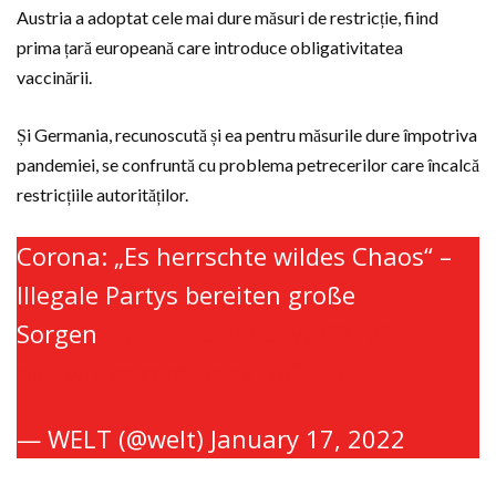
Austria a adoptat cele mai dure măsuri de restricție, fiind
prima țară europeană care introduce obligativitatea
vaccinării.
Și Germania, recunoscută și ea pentru măsurile dure împotriva
pandemiei, se confruntă cu problema petrecerilor care încalcă
restricțiile autorităților.
Corona: „Es herrschte wildes Chaos“ –
Illegale Partys bereiten große
Sorgen
https://t.co/Fhd3yUC9mC
pic.twitter.com/Rpax7UCZYD
— WELT (@welt)
January 17, 2022