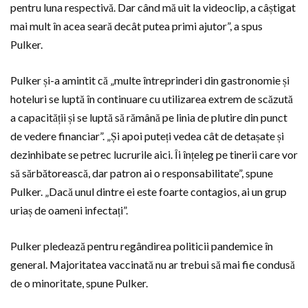
pentru luna respectivă. Dar când mă uit la videoclip, a câștigat
mai mult în acea seară decât putea primi ajutor”, a spus
Pulker.
Pulker și-a amintit că „multe întreprinderi din gastronomie și
hoteluri se luptă în continuare cu utilizarea extrem de scăzută
a capacității și se luptă să rămână pe linia de plutire din punct
de vedere financiar”. „Și apoi puteți vedea cât de detașate și
dezinhibate se petrec lucrurile aici. Îi înțeleg pe tinerii care vor
să sărbătorească, dar patron ai o responsabilitate”, spune
Pulker. „Dacă unul dintre ei este foarte contagios, ai un grup
uriaș de oameni infectați”.
Pulker pledează pentru regândirea politicii pandemice în
general. Majoritatea vaccinată nu ar trebui să mai fie condusă
de o minoritate, spune Pulker.