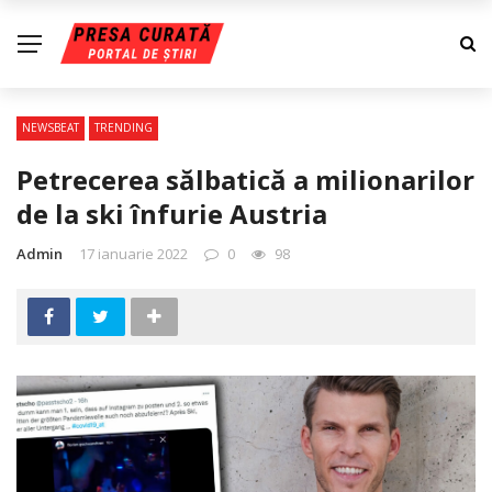
NEWSBEAT
TRENDING
Petrecerea sălbatică a milionarilor
de la ski înfurie Austria
Admin
17 ianuarie 2022
0
98