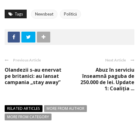
Tags
Newsbeat
Politică
Previous Article
Next Article
Olandezii s-au enervat
Abuz în serviciu
pe britanici: au lansat
înseamnă paguba de
campania „stay away”
250.000 de lei. Update
1: Coaliția ...
RELATED ARTICLES
MORE FROM AUTHOR
MORE FROM CATEGORY