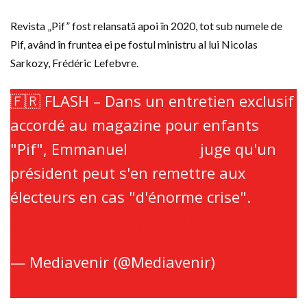
Revista „Pif” fost relansată apoi în 2020, tot sub numele de
Pif, având în fruntea ei pe fostul ministru al lui Nicolas
Sarkozy, Frédéric Lefebvre.
🇫🇷 FLASH – Dans un entretien exclusif
accordé au magazine pour enfants
"Pif", Emmanuel
#Macron
juge qu'un
président peut s'en remettre aux
électeurs en cas "d'énorme crise".
pic.twitter.com/sFypxAY79z
— Mediavenir (@Mediavenir)
March 29,
2023