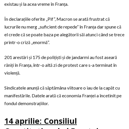
existau și la acea vreme în Franța.
În declarațiile oferite „Pif”, Macron se arată frustrat că
lucrurile nu merg „suficient de repede” în Franța dar spune că
el crede că se poate baza pe alegătorii săi atunci când se trece
printr-o criză „enormă”.
201 arestări și 175 de polițiști și de jandarmi au fost aseară
răniți în Franța, într-o altă zi de protest care s-a terminat în
violență.
Sindicatele anunță că săptămâna viitoare o iau de la capăt cu
manifestările. Datele arată că economia Franței a încetinit pe
fondul demonstrațiilor.
14 aprilie: Consiliul