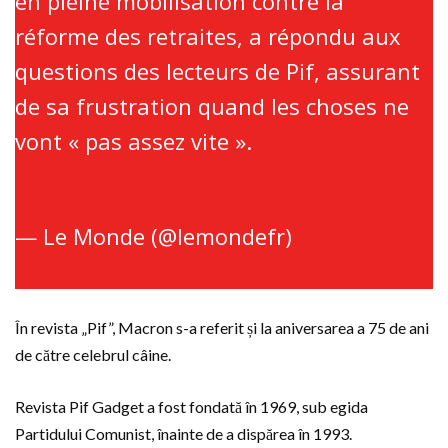
en pleine mobilisation contre la
réforme des retraites, a répondu aux
questions des lecteurs de Pif, assurant
de sa frustration quand les choses ne
vont « pas assez vite ».
https://t.co/qvBJUbebwp
— Le Monde (@lemondefr)
March 29,
2023
În revista „Pif”, Macron s-a referit și la aniversarea a 75 de ani
de către celebrul câine.
Revista Pif Gadget a fost fondată în 1969, sub egida
Partidului Comunist, înainte de a dispărea în 1993.