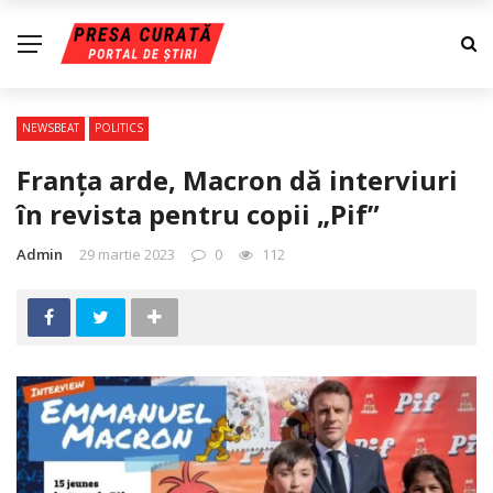
NEWSBEAT
POLITICS
Franța arde, Macron dă interviuri
în revista pentru copii „Pif”
Admin
29 martie 2023
0
112