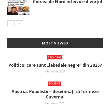
Coreea de Nord interzice divorțul
MOST VIEWED
TRENDING
Politico: care sunt „lebedele negre” din 2025?
6 ianuarie 2025
POLITICS
Austria: Populiștii – desemnați să formeze
Guvernul
6 ianuarie 2025