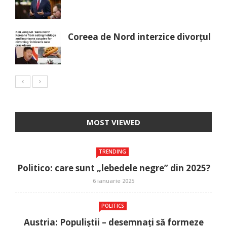
Coreea de Nord interzice divorțul
MOST VIEWED
TRENDING
Politico: care sunt „lebedele negre” din 2025?
6 ianuarie 2025
POLITICS
Austria: Populiștii – desemnați să formeze