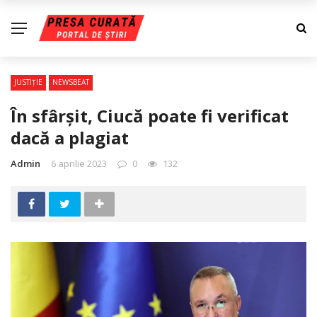
JUSTIŢIE
NEWSBEAT
În sfârșit, Ciucă poate fi verificat
dacă a plagiat
Admin
6 aprilie 2023
0
132