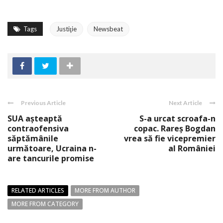
Tags
Justiţie
Newsbeat
Previous Article
Next Article
SUA așteaptă
S-a urcat scroafa-n
contraofensiva
copac. Rareș Bogdan
săptămânile
vrea să fie vicepremier
următoare, Ucraina n-
al României
are tancurile promise
RELATED ARTICLES
MORE FROM AUTHOR
MORE FROM CATEGORY