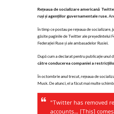
Rețeaua de socializare americană Twitter a 
ruși și agențiilor guvernamentale ruse.
Anu
În timp ce postau pe rețeaua de socializare, 
găsite paginile de Twitter ale președintelui F
Federației Ruse și ale ambasadelor Rusiei.
După cum a declarat pentru publicație unul di
către conducerea companiei a restricțiilo
În octombrie anul trecut, rețeaua de sociali
Musk. De atunci, el a făcut mai multe schimb
"Twitter has removed re
accounts… [This] comes 