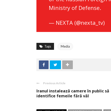
Ministry of Defense.
pic
— NEXTA (@nexta_tv)
A
Tags
Media
Previous Article
Iranul instalează camere în public să
identifice femeile fără văl