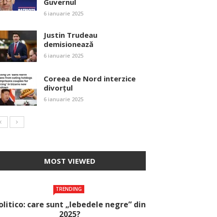
Guvernul
6 ianuarie 2025
Justin Trudeau
demisionează
6 ianuarie 2025
Coreea de Nord interzice
divorțul
6 ianuarie 2025
MOST VIEWED
TRENDING
olitico: care sunt „lebedele negre” din
2025?