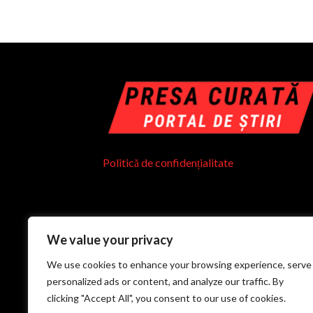
Politică de confidențialitate
We value your privacy
We use cookies to enhance your browsing experience, serve
personalized ads or content, and analyze our traffic. By
clicking "Accept All", you consent to our use of cookies.