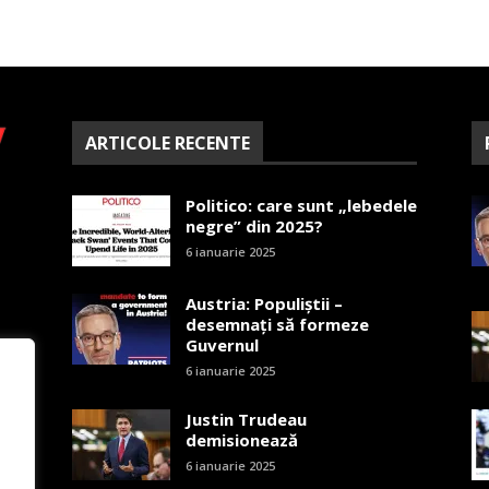
ARTICOLE RECENTE
Politico: care sunt „lebedele
negre” din 2025?
6 ianuarie 2025
Austria: Populiștii –
desemnați să formeze
Guvernul
6 ianuarie 2025
Justin Trudeau
demisionează
6 ianuarie 2025