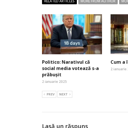
RELATED ARTICLES
MORE FROM AUTHOR
MOR
Politico: Narativul că
Cum a î
social media votează s-a
2 ianuarie
prăbușit
2 ianuarie 2025
PREV
NEXT
Lasă un răspuns