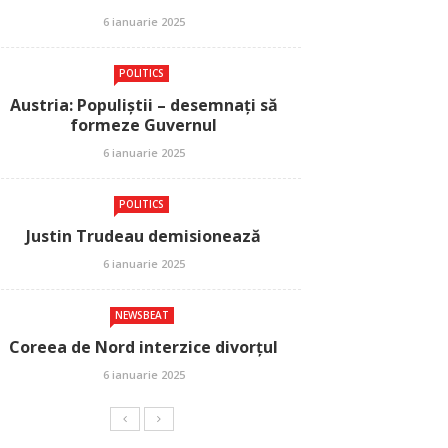
6 ianuarie 2025
POLITICS
Austria: Populiștii – desemnați să
formeze Guvernul
6 ianuarie 2025
POLITICS
Justin Trudeau demisionează
6 ianuarie 2025
NEWSBEAT
Coreea de Nord interzice divorțul
6 ianuarie 2025