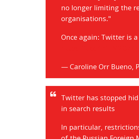
no longer limiting the 
organisations."
Once again: Twitter is a
https://t.co/mjTM2O74g
— Caroline Orr Bueno,
Twitter has stopped hi
in search results
In particular, restrict
of the Russian Foreign 