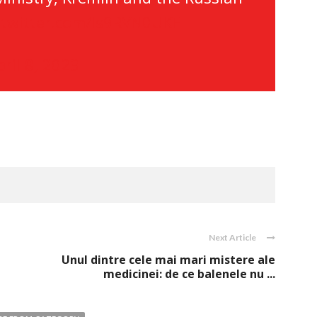
.twitter.com/ls9RVN0UKF
pril 8, 2023
Next Article
Unul dintre cele mai mari mistere ale
medicinei: de ce balenele nu ...