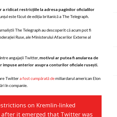
ridicat restricțiile la adresa paginilor oficialilor
nțul este făcut de ediția britanică a The Telegraph.
jurnaliștii The Telegraph au descoperit că acum pot fi
ederației Ruse, ale Ministerului Afacerilor Externe al
ntre angajații Twitter,
motivul ar putea fi anularea de
r impuse anterior asupra conturilor oficiale rusești.
zare Twitter
a fost cumpărată de
miliardarul american Elon
ări în companie.
strictions on Kremlin-linked
after it emerged that Twitter was