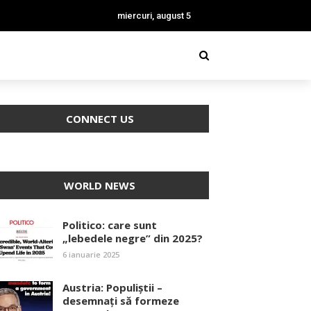
miercuri, august 5
CONNECT US
WORLD NEWS
Politico: care sunt
„lebedele negre” din 2025?
6 ianuarie 2025
Austria: Populiștii –
desemnați să formeze