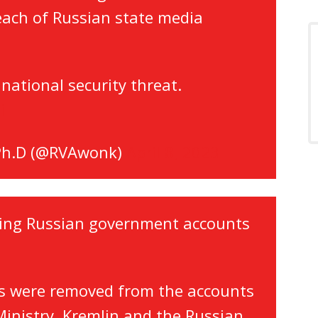
reach of Russian state media
 national security threat.
i
 Ph.D (@RVAwonk)
April 8, 2023
ding Russian government accounts
ions were removed from the accounts
Ministry, Kremlin and the Russian