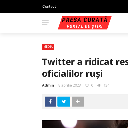
Contact
MEDIA
Twitter a ridicat res
oficialilor ruși
Admin
8 aprilie 2023
0
134