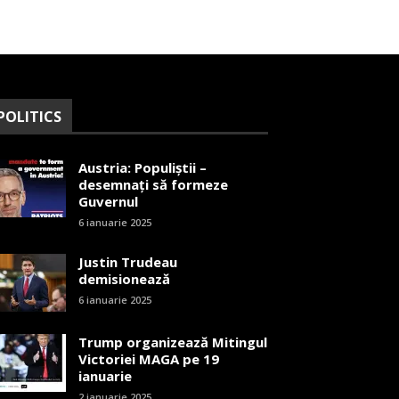
POLITICS
Austria: Populiștii –
desemnați să formeze
Guvernul
6 ianuarie 2025
Justin Trudeau
demisionează
6 ianuarie 2025
Trump organizează Mitingul
Victoriei MAGA pe 19
ianuarie
2 ianuarie 2025