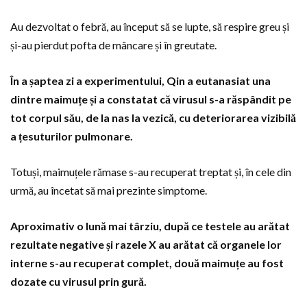
Au dezvoltat o febră, au început să se lupte, să respire greu și
și-au pierdut pofta de mâncare și în greutate.
În a șaptea zi a experimentului, Qin a eutanasiat una
dintre maimuțe și a constatat că virusul s-a răspândit pe
tot corpul său, de la nas la vezică, cu deteriorarea vizibilă
a țesuturilor pulmonare.
Totuși, maimuțele rămase s-au recuperat treptat și, în cele din
urmă, au încetat să mai prezinte simptome.
Aproximativ o lună mai târziu, după ce testele au arătat
rezultate negative și razele X au arătat că organele lor
interne s-au recuperat complet, două maimuțe au fost
dozate cu virusul prin gură.