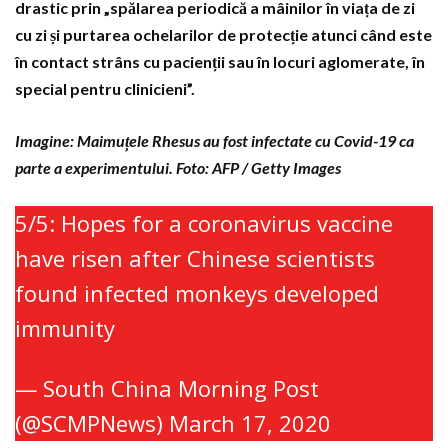
drastic prin „spălarea periodică a mâinilor în viața de zi
cu zi și purtarea ochelarilor de protecție atunci când este
în contact strâns cu pacienții sau în locuri aglomerate, în
special pentru clinicieni”.
Imagine: Maimuțele Rhesus au fost infectate cu Covid-19 ca
parte a experimentului. Foto: AFP / Getty Images
5/5: Hopes for a coronavirus vaccine
have risen after Chinese scientists
found infected monkeys developed
immunity
https://t.co/GBjzvoMlxo
— South China Morning Post
(@SCMPNews)
March 17, 2020