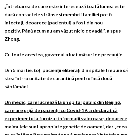
„Întrebarea de care este interesează toată lumea este
dacă contactele strânse și membrii familiei pot fi
infectaţi, deoarece [pacientul] a fost din nou
pozitiv. Până acum nu am văzut nicio dovadă ”, a spus
Zhong.
Cu toate acestea, guvernul a luat măsuri de precauție.
Din 5 martie, toți pacienții eliberați din spitale trebuie să
stea într-o unitate de carantină pentru încă două
săptămâni.
Un medic, care lucrează la un spital public din Beijing,
care are grijă de pacienții cu Covid-19, a declarat că
experimentul a furnizat informații valoroase, deoarece
maimuțele sunt apropiate genetic de oameni, dar „ceea
ce se întâmplă pe maimuțe nu funcționează întotdeauna