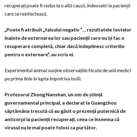
recuperați poate fi redus la o altă cauză, îndeosebi la pacienții
care se reinfectează.
„Poate fi atribuit „falsului negativ ”… rezultatele testelor
înainte de externarea lor sau pacienții care nu își fac o
recuperare completă, chiar dacă îndeplinesc criteriile
pentru o externare”, au scris ei.
Experimentul animal susține observațiile făcute de unii medici
pe prima linie în lupta împotriva bolii.
Profesorul Zhong Nanshan, un om de știință
guvernamental principal, a declarat la Guangzhou
săptămâna trecută că au găsit o prezență puternică de
anticorpi la pacienții recuperați, ceea ce însemna că
virusul nu le mai poate folosi ca purtător.