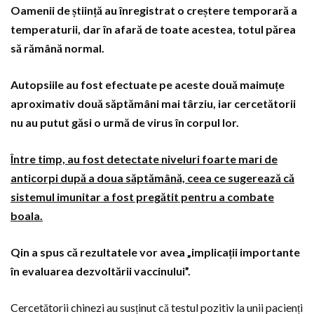
Oamenii de știință au înregistrat o creștere temporară a
temperaturii, dar în afară de toate acestea, totul părea
să rămână normal.
Autopsiile au fost efectuate pe aceste două maimuțe
aproximativ două săptămâni mai târziu, iar cercetătorii
nu au putut găsi o urmă de virus în corpul lor.
Între timp, au fost detectate niveluri foarte mari de
anticorpi după a doua săptămână, ceea ce sugerează că
sistemul imunitar a fost pregătit pentru a combate
boala.
Qin a spus că rezultatele vor avea „implicații importante
în evaluarea dezvoltării vaccinului”.
Cercetătorii chinezi au susținut că testul pozitiv la unii pacienți