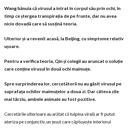
Wang bănuia că virusul a intrat în corpul său prin ochi, în
timp ce ștergea transpirația de pe frunte, dar nu avea
nicio dovadă care să susțină teoria.
Ulterior și-a revenit acasă, la Beijing, cu simptome relativ
ușoare.
Pentru a verifica teoria, Qin și colegii au aruncat o soluție
care conține virusul în două ochi maimuțe.
Spre surprinderea lor, cercetătorii nu au găsit virusul pe
suprafața ochilor maimuțelor a doua zi. Dar câteva zile
mai târziu, ambele animale au fost pozitive.
Cercetările ulterioare au arătat că tulpina virală ar fi putut
ateriza pe conjunctiv, un țesut care căptușește interiorul