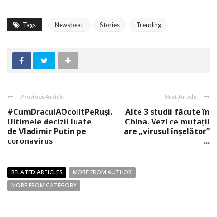
Tags
Newsbeat
Stories
Trending
Previous Article
Next Article
#CumDracuIAOcolitPeRuşi.
Alte 3 studii făcute în
Ultimele decizii luate
China. Vezi ce mutaţii
de Vladimir Putin pe
are „virusul înşelător”
coronavirus
...
RELATED ARTICLES
MORE FROM AUTHOR
MORE FROM CATEGORY