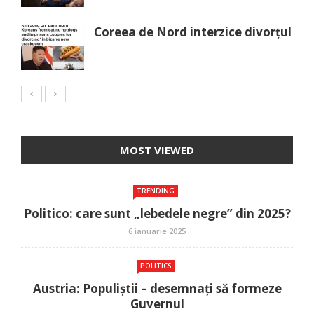
Coreea de Nord interzice divorțul
MOST VIEWED
TRENDING
Politico: care sunt „lebedele negre” din 2025?
6 ianuarie 2025
POLITICS
Austria: Populiștii – desemnați să formeze
Guvernul