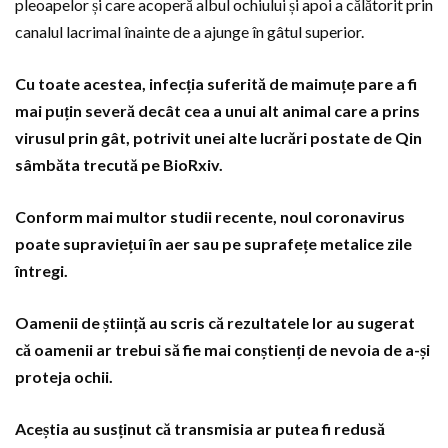
pleoapelor și care acoperă albul ochiului și apoi a călătorit prin
canalul lacrimal înainte de a ajunge în gâtul superior.
Cu toate acestea, infecția suferită de maimuțe pare a fi
mai puțin severă decât cea a unui alt animal care a prins
virusul prin gât, potrivit unei alte lucrări postate de Qin
sâmbăta trecută pe BioRxiv.
Conform mai multor studii recente, noul coronavirus
poate supraviețui în aer sau pe suprafețe metalice zile
întregi.
Oamenii de știință au scris că rezultatele lor au sugerat
că oamenii ar trebui să fie mai conștienți de nevoia de a-și
proteja ochii.
Aceștia au susținut că transmisia ar putea fi redusă