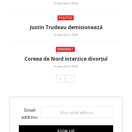
6 ianuarie 2025
POLITICS
Justin Trudeau demisionează
6 ianuarie 2025
NEWSBEAT
Coreea de Nord interzice divorțul
6 ianuarie 2025
Email
address: