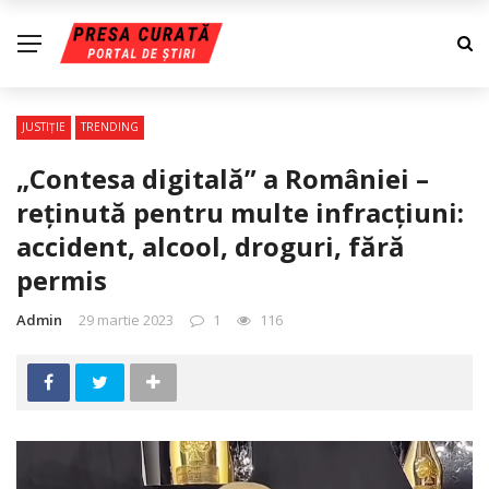
JUSTIŢIE
TRENDING
„Contesa digitală” a României –
reținută pentru multe infracțiuni:
accident, alcool, droguri, fără
permis
Admin
29 martie 2023
1
116