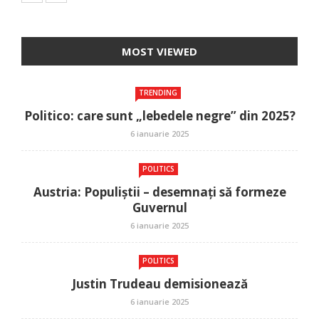
MOST VIEWED
TRENDING
Politico: care sunt „lebedele negre” din 2025?
6 ianuarie 2025
POLITICS
Austria: Populiștii – desemnați să formeze
Guvernul
6 ianuarie 2025
POLITICS
Justin Trudeau demisionează
6 ianuarie 2025