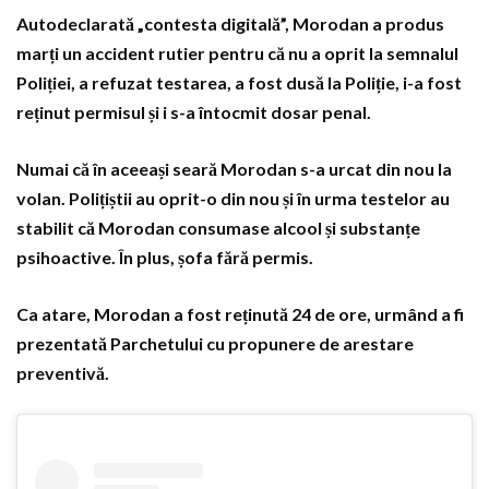
Autodeclarată „contesta digitală”, Morodan a produs
marți un accident rutier pentru că nu a oprit la semnalul
Poliției, a refuzat testarea, a fost dusă la Poliție, i-a fost
reținut permisul și i s-a întocmit dosar penal.
Numai că în aceeași seară Morodan s-a urcat din nou la
volan. Polițiștii au oprit-o din nou și în urma testelor au
stabilit că Morodan consumase alcool și substanțe
psihoactive. În plus, șofa fără permis.
Ca atare, Morodan a fost reținută 24 de ore, urmând a fi
prezentată Parchetului cu propunere de arestare
preventivă.