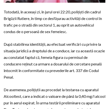
Totodată, în aceeași zi, în jurul orei 22:20, polițiști din cadrul
Brigăzii Rutiere, în timp ce desfășurau activități de control în
trafic pe o stradă din sectorul 1, au oprit un autovehicul
condus de o persoană de sex femeiesc.
După stabilirea identității, au efectuat verificări cu privire la
situația juridică a dreptului de a conduce, iar cu această ocazie
au constatat faptul că, femeia figura cu permisul de
conducere reținut ca urmare a dosarului de cercetare penală
întocmit în conformitate cu prevederile art. 337 din Codul
Penal.
De asemenea, polițiștii au procedat la testarea cu aparatul
Alcooltest, care a indicat o valoare de până la 0,40 mg/l alcool
pur în aerul expirat. În urma testării preliminare cu aparatul