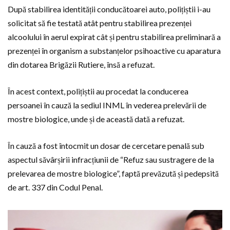
După stabilirea identității conducătoarei auto, polițiștii i-au
solicitat să fie testată atât pentru stabilirea prezenței
alcoolului în aerul expirat cât și pentru stabilirea preliminară a
prezenței în organism a substanțelor psihoactive cu aparatura
din dotarea Brigăzii Rutiere, însă a refuzat.
În acest context, polițiștii au procedat la conducerea
persoanei în cauză la sediul INML în vederea prelevării de
mostre biologice, unde și de această dată a refuzat.
În cauză a fost întocmit un dosar de cercetare penală sub
aspectul săvârșirii infracțiunii de “Refuz sau sustragere de la
prelevarea de mostre biologice”, faptă prevăzută și pedepsită
de art. 337 din Codul Penal.