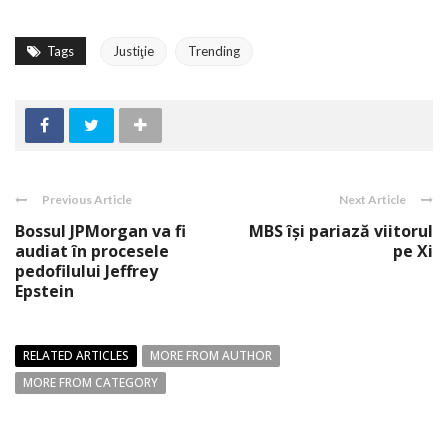
Tags
Justiţie
Trending
Previous Article
Next Article
Bossul JPMorgan va fi
MBS își pariază viitorul
audiat în procesele
pe Xi
pedofilului Jeffrey
Epstein
RELATED ARTICLES
MORE FROM AUTHOR
MORE FROM CATEGORY