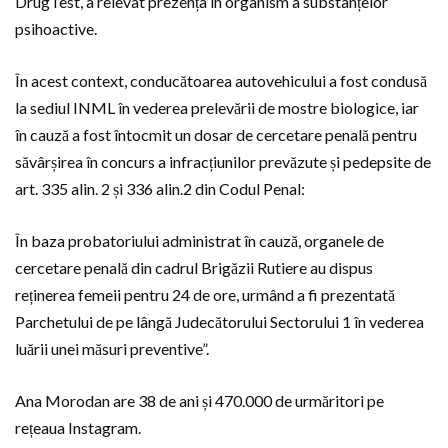
DrugTest, a relevat prezența în organism a substanțelor
psihoactive.
În acest context, conducătoarea autovehicului a fost condusă
la sediul INML în vederea prelevării de mostre biologice, iar
în cauză a fost întocmit un dosar de cercetare penală pentru
săvârșirea în concurs a infracțiunilor prevăzute și pedepsite de
art. 335 alin. 2 și 336 alin.2 din Codul Penal:
În baza probatoriului administrat în cauză, organele de
cercetare penală din cadrul Brigăzii Rutiere au dispus
reținerea femeii pentru 24 de ore, urmând a fi prezentată
Parchetului de pe lângă Judecătorului Sectorului 1 în vederea
luării unei măsuri preventive”.
Ana Morodan are 38 de ani și 470.000 de urmăritori pe
rețeaua Instagram.