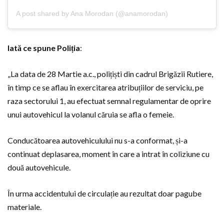
A post shared by Ana Morodan (@anamorodan)
Iată ce spune Poliția
:
„La data de 28 Martie a.c., polițiști din cadrul Brigăzii Rutiere,
în timp ce se aflau în exercitarea atribuțiilor de serviciu, pe
raza sectorului 1, au efectuat semnal regulamentar de oprire
unui autovehicul la volanul căruia se afla o femeie.
Conducătoarea autovehiculului nu s-a conformat, și-a
continuat deplasarea, moment în care a intrat în coliziune cu
două autovehicule.
În urma accidentului de circulație au rezultat doar pagube
materiale.