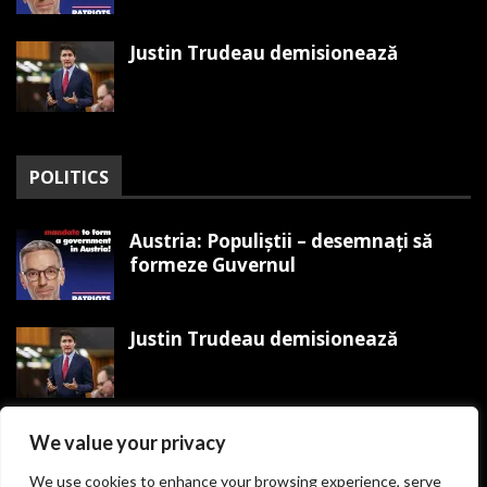
Justin Trudeau demisionează
POLITICS
Austria: Populiștii – desemnați să
formeze Guvernul
Justin Trudeau demisionează
Trump organizează Mitingul
We value your privacy
Victoriei MAGA pe 19 ianuarie
We use cookies to enhance your browsing experience, serve