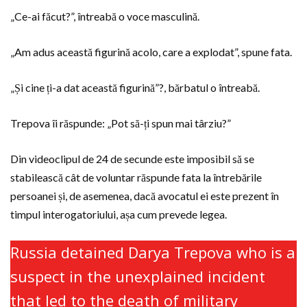
„Ce-ai făcut?”, întreabă o voce masculină.
„Am adus această figurină acolo, care a explodat”, spune fata.
„Și cine ți-a dat această figurină”?, bărbatul o întreabă.
Trepova îi răspunde: „Pot să-ți spun mai târziu?”
Din videoclipul de 24 de secunde este imposibil să se
stabilească cât de voluntar răspunde fata la întrebările
persoanei și, de asemenea, dacă avocatul ei este prezent în
timpul interogatoriului, așa cum prevede legea.
Russia detained Darya Trepova who is a
suspect in the unexplained incident
that led to the death of military