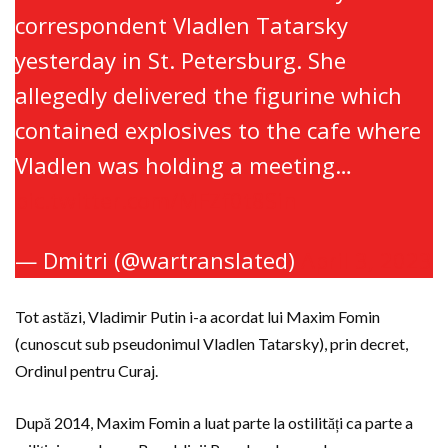
correspondent Vladlen Tatarsky
yesterday in St. Petersburg. She
allegedly delivered the figurine which
contained explosives to the cafe where
Vladlen was holding a meeting…
pic.twitter.com/MFZf0t8Sin
— Dmitri (@wartranslated)
April 3, 2023
Tot astăzi, Vladimir Putin i-a acordat lui Maxim Fomin
(cunoscut sub pseudonimul Vladlen Tatarsky), prin decret,
Ordinul pentru Curaj.
După 2014, Maxim Fomin a luat parte la ostilități ca parte a