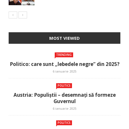
MOST VIEWED
TRENDING
Politico: care sunt „lebedele negre” din 2025?
6 ianuarie 2025
POLITICS
Austria: Populiștii – desemnați să formeze
Guvernul
6 ianuarie 2025
POLITICS