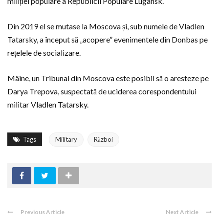
miliției populare a Republicii Populare Lugansk.
Din 2019 el se mutase la Moscova și, sub numele de Vladlen
Tatarsky, a început să „acopere” evenimentele din Donbas pe
rețelele de socializare.
Mâine, un Tribunal din Moscova este posibil să o aresteze pe
Darya Trepova, suspectată de uciderea corespondentului
militar Vladlen Tatarsky.
Tags
Military
Război
Previous Article
Next Article