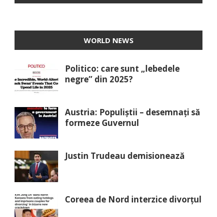
WORLD NEWS
Politico: care sunt „lebedele
negre” din 2025?
Austria: Populiștii – desemnați să
formeze Guvernul
Justin Trudeau demisionează
Coreea de Nord interzice divorțul