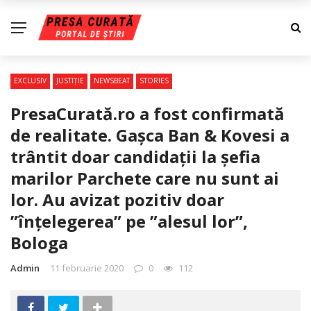
EXCLUSIV
JUSTIŢIE
NEWSBEAT
STORIES
PresaCurată.ro a fost confirmată
de realitate. Gașca Ban & Kovesi a
trântit doar candidații la șefia
marilor Parchete care nu sunt ai
lor. Au avizat pozitiv doar
”înțelegerea” pe ”alesul lor”,
Bologa
Admin
11 februarie 2020
0
112