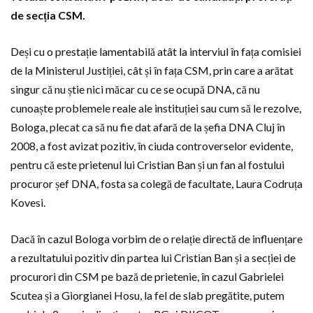
de secția CSM.
Deși cu o prestație lamentabilă atât la interviul în fața comisiei
de la Ministerul Justiției, cât și în fața CSM, prin care a arătat
singur că nu știe nici măcar cu ce se ocupă DNA, că nu
cunoaște problemele reale ale instituției sau cum să le rezolve,
Bologa, plecat ca să nu fie dat afară de la șefia DNA Cluj în
2008, a fost avizat pozitiv, în ciuda controverselor evidente,
pentru că este prietenul lui Cristian Ban și un fan al fostului
procuror șef DNA, fosta sa colegă de facultate, Laura Codruța
Kovesi.
Dacă în cazul Bologa vorbim de o relație directă de influențare
a rezultatului pozitiv din partea lui Cristian Ban și a secției de
procurori din CSM pe bază de prietenie, în cazul Gabrielei
Scutea și a Giorgianei Hosu, la fel de slab pregătite, putem