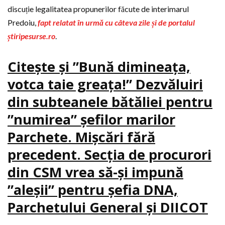
discuție legalitatea propunerilor făcute de interimarul
Predoiu,
fapt relatat în urmă cu câteva zile și de portalul
știripesurse.ro
.
Citește și ”Bună dimineața,
votca taie greața!” Dezvăluiri
din subteanele bătăliei pentru
”numirea” șefilor marilor
Parchete. Mișcări fără
precedent. Secția de procurori
din CSM vrea să-și impună
”aleșii” pentru șefia DNA,
Parchetului General și DIICOT