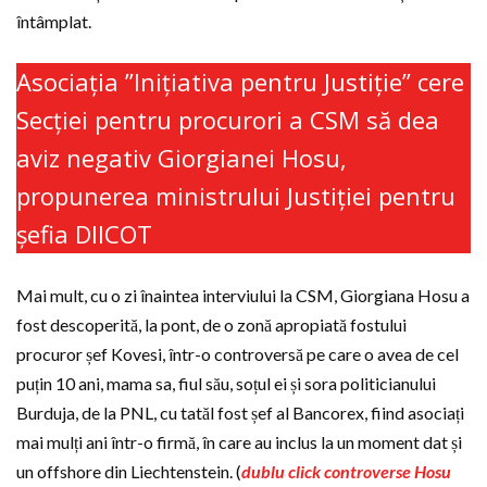
întâmplat.
Asociația ”Inițiativa pentru Justiție” cere
Secției pentru procurori a CSM să dea
aviz negativ Giorgianei Hosu,
propunerea ministrului Justiției pentru
șefia DIICOT
Mai mult, cu o zi înaintea interviului la CSM, Giorgiana Hosu a
fost descoperită, la pont, de o zonă apropiată fostului
procuror șef Kovesi, într-o controversă pe care o avea de cel
puțin 10 ani, mama sa, fiul său, soțul ei și sora politicianului
Burduja, de la PNL, cu tatăl fost șef al Bancorex, fiind asociați
mai mulți ani într-o firmă, în care au inclus la un moment dat și
un offshore din Liechtenstein. (
dublu click controverse Hosu