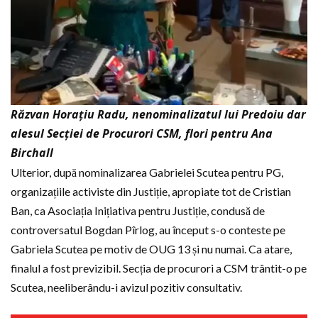
Răzvan Horațiu Radu, nenominalizatul lui Predoiu dar
alesul Secției de Procurori CSM, flori pentru Ana
Birchall
Ulterior, după nominalizarea Gabrielei Scutea pentru PG,
organizațiile activiste din Justiție, apropiate tot de Cristian
Ban, ca Asociația Inițiativa pentru Justiție, condusă de
controversatul Bogdan Pîrlog, au început s-o conteste pe
Gabriela Scutea pe motiv de OUG 13 și nu numai. Ca atare,
finalul a fost previzibil. Secția de procurori a CSM trântit-o pe
Scutea, neeliberându-i avizul pozitiv consultativ.