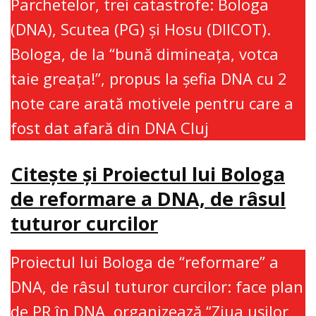
Parchetelor, trei catastrofe: Bologa
(DNA), Scutea (PG) şi Hosu (DIICOT).
Bologa, de la “bună dimineaţa, votca
taie greaţa!”, propus la şefia DNA cu 2
note care arată motivele pentru care a
fost dat afară din DNA Cluj
Citește și Proiectul lui Bologa
de reformare a DNA, de râsul
tuturor curcilor
Proiectul lui Bologa de “reformare” a
DNA, de râsul tuturor curcilor: face plan
de PR în DNA, organizează “Ziua uşilor