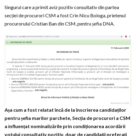
Singurul care a primit aviz pozitiv consultativ din partea
secției de procurori CSM a fost Crin Nicu Bologa, prietenul
procurorului Cristian Ban din CSM, pentru șefia DNA.
Așa cum a fost relatat încă de la înscrierea candidaților
pentru șefia marilor parchete, Secția de procurori a CSM
a influențat nominalizările prin condiționarea acordării
votului consultativ pozitiv, doar de candidații preferați