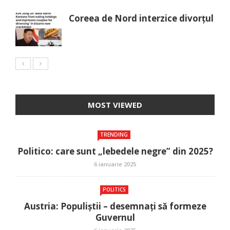
Coreea de Nord interzice divorțul
MOST VIEWED
TRENDING
Politico: care sunt „lebedele negre” din 2025?
6 ianuarie 2025
POLITICS
Austria: Populiștii – desemnați să formeze
Guvernul