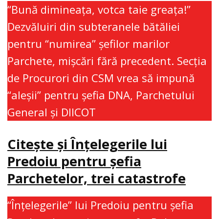
“Bună dimineaţa, votca taie greaţa!”
Dezvăluiri din subteranele bătăliei
pentru “numirea” şefilor marilor
Parchete, mişcări fără precedent. Secţia
de Procurori din CSM vrea să impună
“aleşii” pentru şefia DNA, Parchetului
General şi DIICOT
Citește și Înțelegerile lui
Predoiu pentru șefia
Parchetelor, trei catastrofe
“Înţelegerile” lui Predoiu pentru şefia