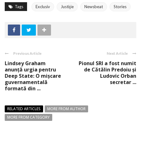
Tags
Exclusiv
Justiţie
Newsbeat
Stories
Previous Article
Next Article
Lindsey Graham
Pionul SRI a fost numit
anunță urgia pentru
de Cătălin Predoiu și
Deep State: O mișcare
Ludovic Orban
guvernamentală
secretar ...
formată din ...
RELATED ARTICLES
MORE FROM AUTHOR
MORE FROM CATEGORY