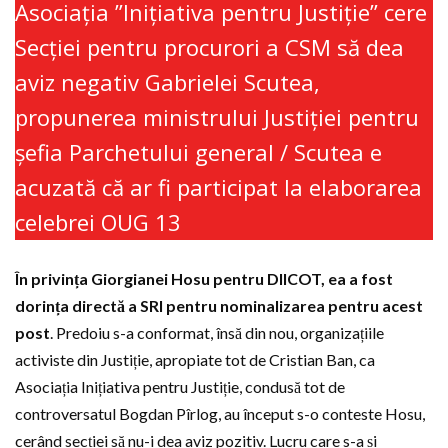
Asociația ”Inițiativa pentru Justiție” cere
Secției pentru procurori a CSM să dea
aviz negativ Gabrielei Scutea,
propunerea ministrului Justiției pentru
șefia Parchetului general / Scutea e
acuzată că ar fi participat la elaborarea
celebrei OUG 13
În privința Giorgianei Hosu pentru DIICOT, ea a fost
dorința directă a SRI pentru nominalizarea pentru acest
post
. Predoiu s-a conformat, însă din nou, organizațiile
activiste din Justiție, apropiate tot de Cristian Ban, ca
Asociația Inițiativa pentru Justiție, condusă tot de
controversatul Bogdan Pîrlog, au început s-o conteste Hosu,
cerând secției să nu-i dea aviz pozitiv. Lucru care s-a și