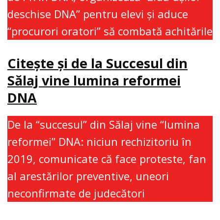
deschise DNA” pentru elevi şi aduce
“procurori oratori” să combată achitările
Citește și de la Succesul din
Sălaj vine lumina reformei
DNA
De la “succesul” din Sălaj vine “lumina
reformei” DNA: niciun rechizitoriu în
2019, comunicate că face proteste, fan
al arestărilor preventive, uneori
neconfirmate de judecători