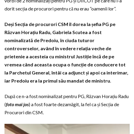
vorbi de 2 nominalizați pentru PG și DIICOT pe care nu i-a
dorit secția de procurori pentru că nu erau ”oamenii lor”.
Deși Secția de procurori CSM îl dorea la șefia PG pe
Răzvan Horațiu Radu, Gabriela Scutea a fost
nominalizată de Predoiu, în ciuda tuturor
controverselor, având în vedere relația veche de
prietenie a acesteia cu ministrul Justiție încă de pe
vremea când aceasta ocupa o funcție de conducere tot
la Parchetul General, întâi ca adjunct și apoi ca interimar,
iar Predoiu era la primul său mandat de ministru
.
După ce n-a fost nominalizat pentru PG, Răzvan Horațiu Radu
(
foto mai jos
) a fost foarte dezamăgit, la fel ca și Secția de
Procurori din CSM.