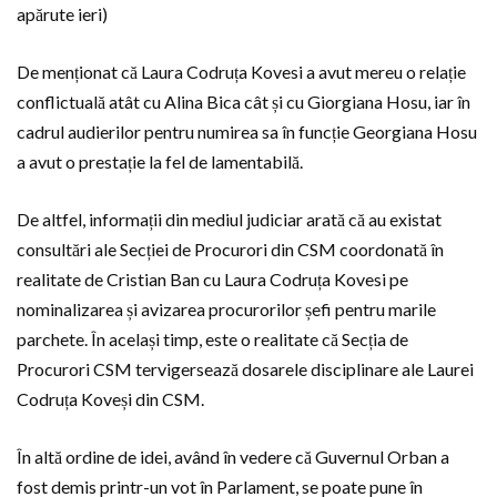
apărute ieri)
De menționat că Laura Codruța Kovesi a avut mereu o relație
conflictuală atât cu Alina Bica cât și cu Giorgiana Hosu, iar în
cadrul audierilor pentru numirea sa în funcție Georgiana Hosu
a avut o prestație la fel de lamentabilă.
De altfel, informații din mediul judiciar arată că au existat
consultări ale Secției de Procurori din CSM coordonată în
realitate de Cristian Ban cu Laura Codruța Kovesi pe
nominalizarea și avizarea procurorilor șefi pentru marile
parchete. În același timp, este o realitate că Secția de
Procurori CSM tervigersează dosarele disciplinare ale Laurei
Codruța Koveși din CSM.
În altă ordine de idei, având în vedere că Guvernul Orban a
fost demis printr-un vot în Parlament, se poate pune în