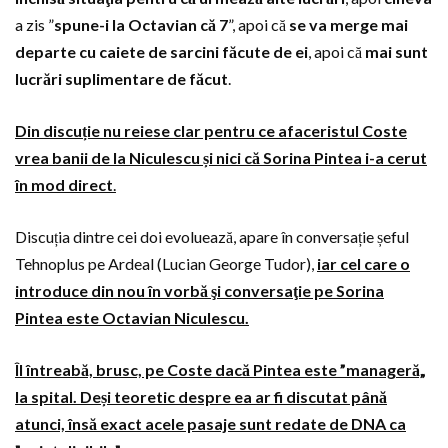
a zis ”
spune-i la Octavian că 7
”, apoi că
se va merge mai
departe cu caiete de sarcini făcute de ei
, apoi că
mai sunt
lucrări suplimentare de făcut
.
Din discuție nu reiese clar pentru ce afaceristul Coste
vrea banii de la Niculescu și nici că Sorina Pintea i-a cerut
în mod direct
.
Discuția dintre cei doi evoluează, apare în conversație șeful
Tehnoplus pe Ardeal (Lucian George Tudor),
iar cel care o
introduce din nou în vorbă şi conversaţie pe Sorina
Pintea este Octavian Niculescu.
Îl întreabă, brusc, pe Coste dacă Pintea este ”manageră„
la spital. Deși teoretic despre ea ar fi discutat până
atunci, însă exact acele pasaje sunt redate de DNA ca