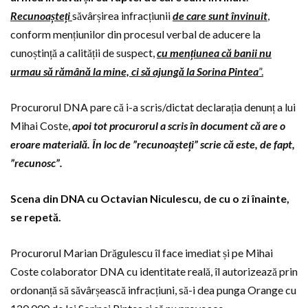
Recunoașteți
săvârșirea infracțiunii
de care sunt învinuit
,
conform mențiunilor din procesul verbal de aducere la
cunoștință a calității de suspect,
cu mențiunea că banii nu
urmau să rămână la mine, ci să ajungă la Sorina Pintea
”.
Procurorul DNA pare că i-a scris/dictat declarația denunț a lui
Mihai Coste,
apoi tot procurorul a scris în document că are o
eroare materială. În loc de ”recunoașteți” scrie că este, de fapt,
”recunosc”.
Scena din DNA cu Octavian Niculescu, de cu o zi înainte,
se repetă.
Procurorul Marian Drăgulescu îl face imediat și pe Mihai
Coste colaborator DNA cu identitate reală, îl autorizează prin
ordonanță să săvârșească infracțiuni, să-i dea punga Orange cu