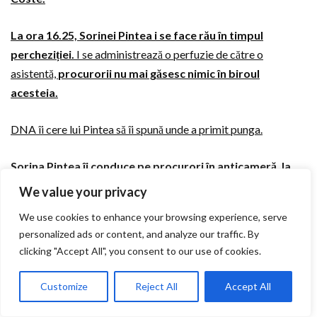
La ora 16.25, Sorinei Pintea i se face rău în timpul
percheziției.
I se administrează o perfuzie de către o
asistentă,
procurorii nu mai găsesc nimic în biroul
acesteia.
DNA îi cere lui Pintea să îi spună unde a primit punga.
Sorina Pintea îi conduce pe procurori în anticameră, la
secretară, unde Mihai Coste lăsase punga, și le spune că
We value your privacy
după ce a lăsat punga Mihai Coste, ea a luat-o și a băgat-
We use cookies to enhance your browsing experience, serve
o în punga ei, din birou.
personalized ads or content, and analyze our traffic. By
clicking "Accept All", you consent to our use of cookies.
Din descrierea cronologică a situației și a reacțiilor,
probabil Sorina Pintea credea că Mihai Coste i-a lăsat o
Customize
Reject All
Accept All
atenție de 1 martie.