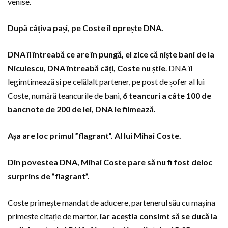
venise.
După câțiva pași, pe Coste îl oprește DNA.
DNA îl întreabă ce are în pungă, el zice că niște bani de la
Niculescu, DNA întreabă câți, Coste nu știe
. DNA îl
legimtimează și pe celălalt partener, pe post de șofer al lui
Coste, numără teancurile de bani,
6 teancuri a câte 100 de
bancnote de 200 de lei, DNA le filmează.
Așa are loc primul ”flagrant”. Al lui Mihai Coste.
Din povestea DNA, Mihai Coste pare să nu fi fost deloc
surprins de ”flagrant”.
Coste primește mandat de aducere, partenerul său cu mașina
primește citație de martor,
iar aceștia consimt să se ducă la