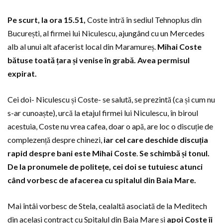
Pe scurt, la ora 15.51,
Coste intră în sediul Tehnoplus din
București, al firmei lui Niculescu, ajungând cu un Mercedes
alb al unui alt afacerist local din Maramureș.
Mihai Coste
bătuse toată țara și venise în grabă. Avea permisul
expirat.
Cei doi- Niculescu și Coste- se salută, se prezintă (ca și cum nu
s-ar cunoaște), urcă la etajul firmei lui Niculescu, în biroul
acestuia, Coste nu vrea cafea, doar o apă, are loc o discuție de
complezență despre chinezi,
iar cel care deschide discuția
rapid despre bani este Mihai Coste
.
Se schimbă și tonul.
De la pronumele de politețe, cei doi se tutuiesc atunci
când vorbesc de afacerea cu spitalul din Baia Mare.
Mai întâi vorbesc de Stela, cealaltă asociată de la Meditech
din același contract cu Spitalul din Baia Mare și
apoi Coste îi