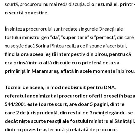
scurtă, procurorul nu mai redă discuţia, ci
o rezumă el, printr-
o scurtă povestire
.
În sinteza procurorului sunt redate singurele 3 reacţii ale
fostului ministru, gen ”
da
”, ”
super tare
” și ”
perfect
”, din care
nu se știe dacă Sorina Pintea realiza ce îi spune afaceristul,
fiind la ora aceea ieşită intempestiv din birou, pentru că
era prinsă într-o altă discuție cu o prietenă de-a sa,
primăriță în Maramureș, aflată în acele momente în birou
.
Tocmai de aceea, în mod neobișnuit pentru DNA,
referatul anonimizat al procurorilor oferit presei în baza
544/2001 este foarte scurt, are doar 5 pagini, dintre
care 2 de jurisprudență, din restul de 3 neînțelegându-se
decât niște scurte reacții ale fostului ministru al Sănătății,
dintr-o poveste așternută și relatată de procuror.