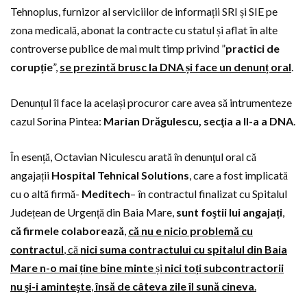
Tehnoplus, furnizor al serviciilor de informații SRI și SIE pe
zona medicală, abonat la contracte cu statul și aflat în alte
controverse publice de mai mult timp privind ”
practici de
corupție
”,
se prezintă brusc la DNA și face un denunț oral
.
Denunțul îl face la același procuror care avea să intrumenteze
cazul Sorina Pintea:
Marian Drăgulescu, secţia a II-a a DNA
.
În esență, Octavian Niculescu arată în denunţul oral că
angajații
Hospital Tehnical Solutions
, care a fost implicată
cu o altă firmă-
Meditech
– în contractul finalizat cu Spitalul
Județean de Urgență din Baia Mare,
sunt foştii lui angajați
,
că firmele colaborează
,
că nu e nicio problemă cu
contractul
, că
nici suma contractului cu spitalul din Baia
Mare n-o mai ține bine minte
și
nici toți subcontractorii
nu şi-i aminteşte
,
însă de câteva zile îl sună cineva
.