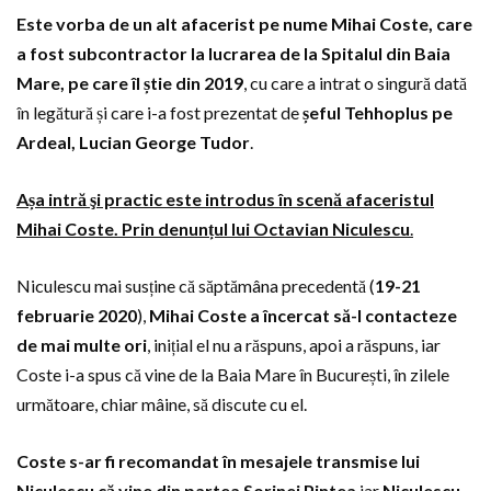
Este vorba de un alt afacerist pe nume Mihai Coste, care
a fost subcontractor la lucrarea de la Spitalul din Baia
Mare, pe care îl știe din 2019
, cu care a intrat o singură dată
în legătură și care i-a fost prezentat de
șeful Tehhoplus pe
Ardeal, Lucian George Tudor
.
Așa intră şi practic este introdus în scenă afaceristul
Mihai Coste. Prin denunțul lui Octavian Niculescu
.
Niculescu mai susține că săptămâna precedentă (
19-21
februarie 2020
),
Mihai Coste a încercat să-l contacteze
de mai multe ori
, inițial el nu a răspuns, apoi a răspuns, iar
Coste i-a spus că vine de la Baia Mare în București, în zilele
următoare, chiar mâine, să discute cu el.
Coste s-ar fi recomandat în mesajele transmise lui
Niculescu că vine din partea Sorinei Pintea
iar
Niculescu