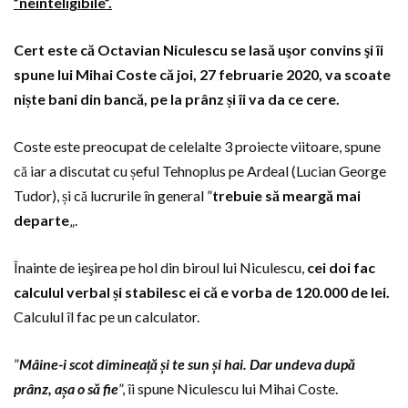
”neinteligibile”.
Cert este că Octavian Niculescu se lasă uşor convins şi îi
spune lui Mihai Coste că joi, 27 februarie 2020, va scoate
niște bani din bancă, pe la prânz și îi va da ce cere.
Coste este preocupat de celelalte 3 proiecte viitoare, spune
că iar a discutat cu șeful Tehnoplus pe Ardeal (Lucian George
Tudor), și că lucrurile în general ”
trebuie să meargă mai
departe
„.
Înainte de ieşirea pe hol din biroul lui Niculescu,
cei doi fac
calculul verbal și stabilesc ei că e vorba de 120.000 de lei.
Calculul îl fac pe un calculator.
”
Mâine-i scot dimineață și te sun și hai. Dar undeva după
prânz, așa o să fie
”, îi spune Niculescu lui Mihai Coste.