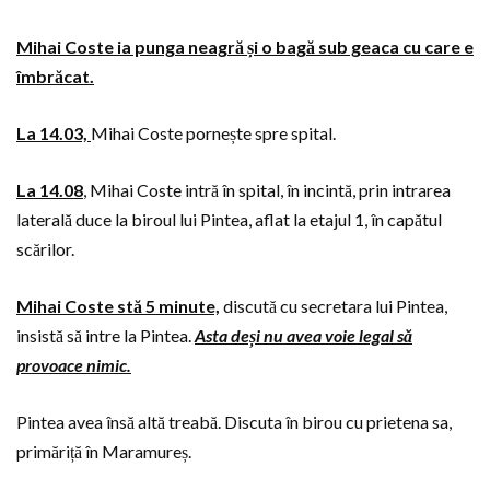
Mihai Coste ia punga neagră și o bagă sub geaca cu care e
îmbrăcat.
La 14.03,
Mihai Coste pornește spre spital.
La 14.08
,
Mihai Coste intră în spital, în incintă, prin intrarea
laterală duce la biroul lui Pintea, aflat la etajul 1, în capătul
scărilor.
Mihai Coste stă 5 minute,
discută cu secretara lui Pintea,
insistă să intre la Pintea.
Asta deși nu avea voie legal să
provoace nimic.
Pintea avea însă altă treabă. Discuta în birou cu prietena sa,
primăriță în Maramureș.