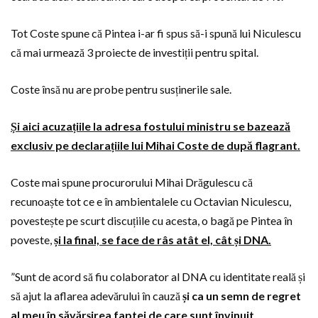
Tot Coste spune că Pintea i-ar fi spus să-i spună lui Niculescu
că mai urmează 3 proiecte de investiții pentru spital.
Coste însă nu are probe pentru susținerile sale.
Și aici acuzațiile la adresa fostului ministru se bazează
exclusiv pe declarațiile lui Mihai Coste de după flagrant.
Coste mai spune procurorului Mihai Drăgulescu că
recunoaște tot ce e în ambientalele cu Octavian Niculescu,
povestește pe scurt discuțiile cu acesta, o bagă pe Pintea în
poveste,
și la final, se face de râs atât el, cât și DNA.
”Sunt de acord să fiu colaborator al DNA cu identitate reală și
să ajut la aflarea adevărului în cauză
și ca un semn de regret
al meu în săvărșirea faptei de care sunt învinuit
.