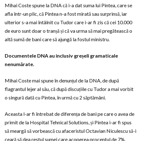
Mihai Coste spune la DNA că i-a dat suma lui Pintea, care se
afla într-un plic, că Pintea n-a fost mirată sau surprinsă, iar
ulterior s-a mai întâlnit cu Tudor care i-ar fi zis că cei 10.000
de euro sunt doar o tranșă și că va urma să mai pregătească o
altă sumă de bani care să ajungă la fostul ministru.
Documentele DNA au inclusiv greșeli gramaticale
nenumărate.
Mihai Coste mai spune în denunțul de la DNA, de după
flagrantul lejer al său, că după discuțiile cu Tudor a mai vorbit
o singură dată cu Pintea, în urmă cu 2 săptămâni.
Aceasta l-ar fi întrebat de diferența de bani pe care o avea de
primit de la Hospital Tehnical Solutions, și Pintea i-ar fi spus
să meargă să vorbească cu afaceristul Octavian Niculescu să-i
ceară să dea restul sumei care acoperea procentul de 7%.