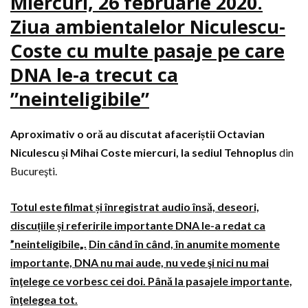
Miercuri, 26 februarie 2020.
Ziua ambientalelor Niculescu-
Coste cu multe pasaje pe care
DNA le-a trecut ca
”neinteligibile”
Aproximativ o oră au discutat afaceriștii Octavian
Niculescu și Mihai Coste miercuri, la sediul Tehnoplus
din
Bucureşti.
Totul este filmat și înregistrat audio însă, deseori,
discuțiile și referirile importante DNA le-a redat ca
”neinteligibile„.
Din când în când, în anumite momente
importante, DNA nu mai aude, nu vede şi nici nu mai
înţelege ce vorbesc cei doi. Până la pasajele importante,
înţelegea tot.