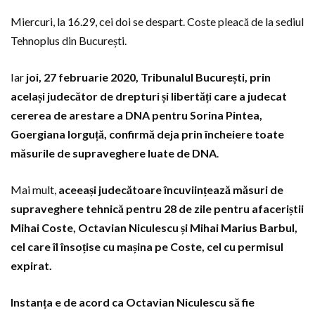
Miercuri, la 16.29, cei doi se despart. Coste pleacă de la sediul
Tehnoplus din București.
Iar
joi, 27 februarie 2020, Tribunalul București, prin
același judecător de drepturi și libertăți care a judecat
cererea de arestare a DNA pentru Sorina Pintea,
Goergiana Iorguță, confirmă deja prin încheiere toate
măsurile de supraveghere luate de DNA
.
Mai mult,
aceeași judecătoare încuviințează măsuri de
supraveghere tehnică pentru 28 de zile pentru afaceriștii
Mihai Coste, Octavian Niculescu și Mihai Marius Barbul,
cel care îl însoțise cu mașina pe Coste, cel cu permisul
expirat.
Instanța e de acord ca Octavian Niculescu să fie