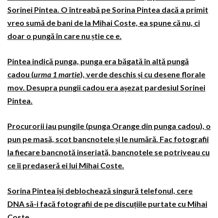
Sorinei Pintea. O întreabă pe Sorina Pintea dacă a primit
vreo sumă de bani de la Mihai Coste, ea spune că nu, ci
doar o pungă în care nu știe ce e.
Pintea indică punga, punga era băgată în altă pungă
cadou (
urma 1 martie
), verde deschis și cu desene florale
mov. Desupra pungii cadou era așezat pardesiul Sorinei
Pintea.
Procurorii iau pungile (punga Orange din punga cadou), o
pun pe masă, scot bancnotele și le numără. Fac fotografii
la fiecare bancnotă inseriată, bancnotele se potriveau cu
ce îi predaseră ei lui Mihai Coste.
Sorina Pintea își deblochează singură telefonul, cere
DNA să-i facă fotografii de pe discuțiile purtate cu Mihai
Coste.