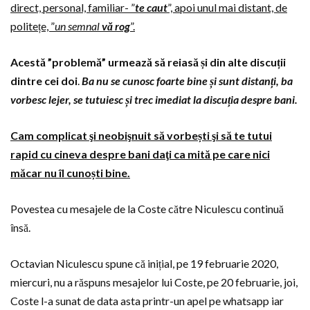
direct, personal, familiar- ”
te caut
”, apoi unul mai distant, de
politețe, ”
un semnal
vă rog
”.
Acestă ”problemă” urmează să reiasă și din alte discuții
dintre cei doi
.
Ba nu se cunosc foarte bine și sunt distanți, ba
vorbesc lejer, se tutuiesc și trec imediat la discuția despre bani.
Cam complicat şi neobişnuit să vorbești şi să te tutui
rapid cu cineva despre bani daţi ca mită pe care nici
măcar nu îl cunoști bine.
Povestea cu mesajele de la Coste către Niculescu continuă
însă.
Octavian Niculescu spune că inițial, pe 19 februarie 2020,
miercuri, nu a răspuns mesajelor lui Coste, pe 20 februarie, joi,
Coste l-a sunat de data asta printr-un apel pe whatsapp iar