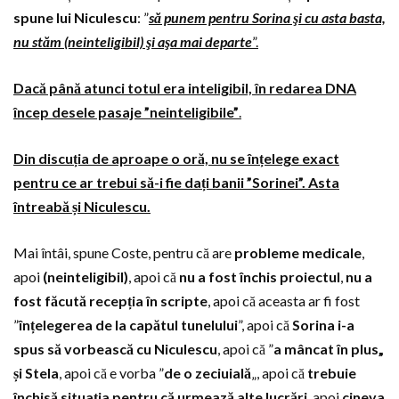
spune lui Niculescu
: ”
să punem pentru Sorina şi cu asta basta,
nu stăm (neinteligibil) şi aşa mai departe
”.
Dacă până atunci totul era inteligibil, în redarea DNA
încep desele pasaje ”neinteligibile”
.
Din discuția de aproape o oră, nu se înțelege exact
pentru ce ar trebui să-i fie dați banii ”Sorinei”. Asta
întreabă și Niculescu.
Mai întâi, spune Coste, pentru că are
probleme medicale
,
apoi
(neinteligibil)
, apoi că
nu a fost închis proiectul
,
nu a
fost făcută recepția în scripte
, apoi că aceasta ar fi fost
”
înțelegerea de la capătul tunelului
”, apoi că
Sorina i-a
spus să vorbească cu Niculescu
, apoi că ”
a mâncat în plus„
și Stela
, apoi că e vorba ”
de o zeciuială
„, apoi că
trebuie
închisă situaţia pentru că urmează alte lucrări
, apoi
cineva