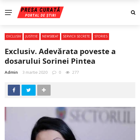
EXCLUSIV
JUSTIŢIE
NEWSBEAT
SERVICII SECRETE
STORIES
Exclusiv. Adevărata poveste a
dosarului Sorinei Pintea
Admin
3 martie 2020
0
277