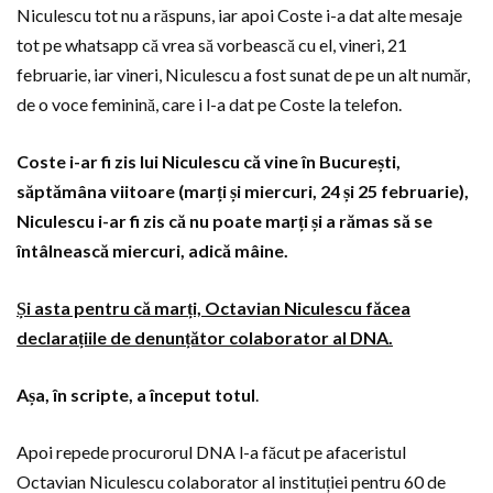
Niculescu tot nu a răspuns, iar apoi Coste i-a dat alte mesaje
tot pe whatsapp că vrea să vorbească cu el, vineri, 21
februarie, iar vineri, Niculescu a fost sunat de pe un alt număr,
de o voce feminină, care i l-a dat pe Coste la telefon.
Coste i-ar fi zis lui Niculescu că vine în București,
săptămâna viitoare (marți și miercuri, 24 și 25 februarie),
Niculescu i-ar fi zis că nu poate marți și a rămas să se
întâlnească miercuri, adică mâine.
Și asta pentru că marți, Octavian Niculescu făcea
declarațiile de denunțător colaborator al DNA.
Așa, în scripte, a început totul
.
Apoi repede procurorul DNA l-a făcut pe afaceristul
Octavian Niculescu colaborator al instituției pentru 60 de