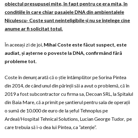
obiectul presupusei mite, în fapt pentru ce era mita, în
condițiile în care chiar pasajele DNA din ambientalele
Niculescu- Coste sunt neinteligibile și nu se înțelege cine
anume ar fi solicitat totul.
În aceeași zi de joi,
Mihai Coste este făcut suspect, este
audiat, și așterne o poveste la DNA, confirmând fără
probleme tot.
Coste în denunț arată că o știe întâmplător pe Sorina Pintea
din 2014, de când unul din părinții săi a avut o problemă, că în
2019 a fost subcontractor cu firma sa, Decoan SRL, la Spitalul
din Baia Mare, că a primit pe șantierul pentru sala de operații
o sumă de 10.000 de euro de la șeful Tehnoplus pe
Ardeal/Hospital Tehnical Solutions, Lucian George Tudor, pe
care trebuia să i-o dea lui Pintea, ca ”atenție”.