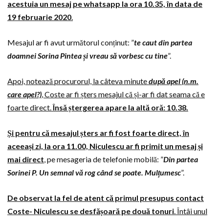
acestuia un mesaj pe whatsapp la ora 10.35, în data de
19 februarie 2020
.
Mesajul ar fi avut următorul conținut: ”
te caut din partea
doamnei Sorina Pintea și vreau să vorbesc cu tine
”.
Apoi, notează procurorul, la câteva minute
după apel (n.m.
care apel?)
, Coste ar fi șters mesajul că și-ar fi dat seama că e
foarte direct.
Însă ștergerea apare la altă oră: 10.38.
Și pentru că mesajul șters ar fi fost foarte direct, în
aceeași zi, la ora 11.00, Niculescu ar fi primit un mesaj și
mai direct
, pe mesageria de telefonie mobilă: ”
Din partea
Sorinei P. Un semnal vă rog când se poate. Mulțumesc
”.
De observat la fel de atent că primul presupus contact
Coste- Niculescu se desfășoară pe două tonuri
. Întâi unul