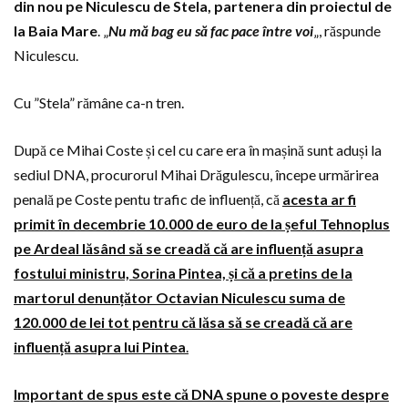
din nou pe Niculescu de Stela, partenera din proiectul de
la Baia Mare
. „
Nu mă bag eu să fac pace între voi
„, răspunde
Niculescu.
Cu ”Stela” rămâne ca-n tren.
După ce Mihai Coste și cel cu care era în mașină sunt aduși la
sediul DNA, procurorul Mihai Drăgulescu, începe urmărirea
penală pe Coste pentu trafic de influență, că
acesta ar fi
primit în decembrie 10.000 de euro de la șeful Tehnoplus
pe Ardeal lăsând să se creadă că are influență asupra
fostului ministru, Sorina Pintea, și că a pretins de la
martorul denunțător Octavian Niculescu suma de
120.000 de lei tot pentru că lăsa să se creadă că are
influență asupra lui Pintea
.
Important de spus este că DNA spune o poveste despre