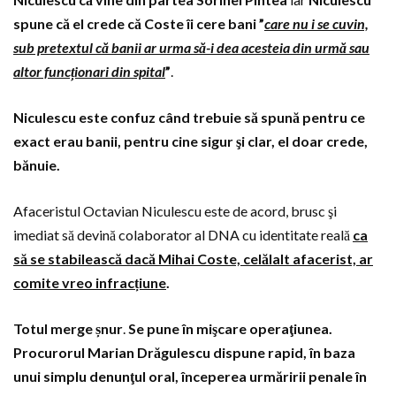
spune că el crede că Coste îi cere bani ”
care nu i se cuvin,
sub pretextul că banii ar urma să-i dea acesteia din urmă sau
altor funcționari din spital
”
.
Niculescu este confuz când trebuie să spună pentru ce
exact erau banii, pentru cine sigur şi clar, el doar crede,
bănuie.
Afaceristul Octavian Niculescu este de acord, brusc şi
imediat să devină colaborator al DNA cu identitate reală
ca
să se stabilească dacă Mihai Coste, celălalt afacerist, ar
comite vreo infracțiune
.
Totul merge șnur
.
Se pune în mişcare operaţiunea.
Procurorul Marian Drăgulescu dispune rapid, în baza
unui simplu denunţul oral, începerea urmăririi penale în