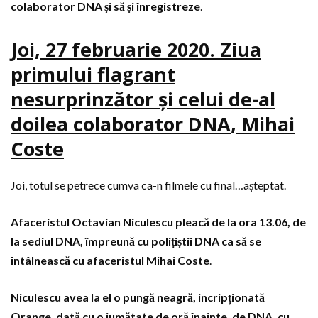
colaborator DNA și să și înregistreze
.
Joi, 27 februarie 2020. Ziua
primului flagrant
nesurprinzător și celui de-al
doilea colaborator DNA
, Mihai
Coste
Joi, totul se petrece cumva ca-n filmele cu final…așteptat.
Afaceristul Octavian Niculescu pleacă de la ora 13.06, de
la sediul DNA, împreună cu polițiștii DNA ca să se
întâlnească cu afaceristul Mihai Coste
.
Niculescu avea la el o pungă neagră, incripționată
Orange, dată cu o jumătate de oră înainte, de DNA, cu