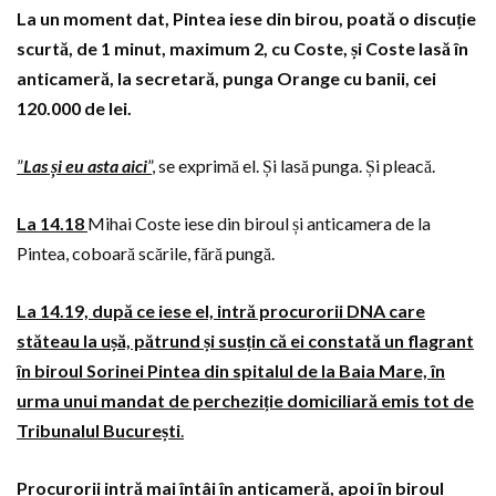
La un moment dat, Pintea iese din birou, poată o discuție
scurtă, de 1 minut, maximum 2, cu Coste, și Coste lasă în
anticameră, la secretară, punga Orange cu banii, cei
120.000 de lei.
”
Las și eu asta aici
”
, se exprimă el. Și lasă punga. Și pleacă.
La 14.18
Mihai Coste iese din biroul și anticamera de la
Pintea, coboară scările, fără pungă.
La 14.19, după ce iese el, intră procurorii DNA care
stăteau la ușă, pătrund și susțin că ei constată un flagrant
în biroul Sorinei Pintea din spitalul de la Baia Mare, în
urma unui mandat de percheziție domiciliară emis tot de
Tribunalul București
.
Procurorii intră mai întâi în anticameră, apoi în biroul