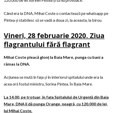
120.000 de lei Sorinei Pintea și să nu provoace.
Când era la DNA, Mihai Coste o contactează pe whatsapp pe
Pintea și stabilesc să se vadă a doua zi, la aceasta, la birou.
Vineri, 28 februarie 2020. Ziua
flagrantului fără flagrant
Mihai Coste pleacă glonț la Baia Mare, punga cu bani a
rămas la DNA.
Acțiunea se mută în fața și în interiorul spitalului unde era la
acea oră fostul ministru, Sorina Pintea. În Baia Mare.
La 14.00, pe trotuar, în fața Spitalului de Urgență din Baia
Mare, DNA îi dă punga Orange, neagră, cu 120.000 de lei,
lui Mihai Coste.