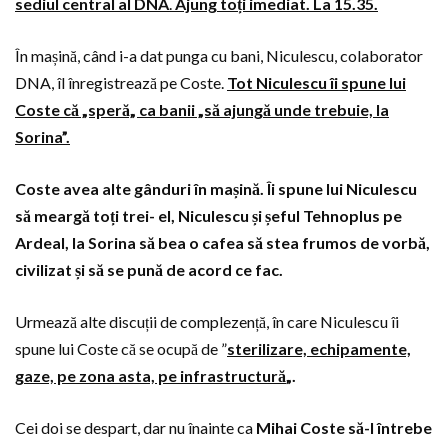
sediul central al DNA
.
Ajung toți imediat. La 15.35.
În mașină, când i-a dat punga cu bani, Niculescu, colaborator
DNA, îl înregistrează pe Coste.
Tot Niculescu îi spune lui
Coste că „speră„ ca banii „să ajungă unde trebuie, la
Sorina”.
Coste avea alte gânduri în mașină. Îi spune lui Niculescu
să meargă toți trei- el, Niculescu și șeful Tehnoplus pe
Ardeal, la Sorina să bea o cafea să stea frumos de vorbă,
civilizat și să se pună de acord ce fac.
Urmează alte discuții de complezență, în care Niculescu îi
spune lui Coste că se ocupă de ”
sterilizare, echipamente,
gaze, pe zona asta, pe infrastructură
„.
Cei doi se despart, dar nu înainte ca
Mihai Coste să-l întrebe