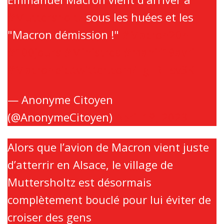
#Muttersholtz
sous les huées et les
"Macron démission !"
#Macron20h
#100jours
#Ministres
#manif19avril
#Macron
pic.twitter.com/TgFRlFsv3K
— Anonyme Citoyen
(@AnonymeCitoyen)
April 19, 2023
Alors que l’avion de Macron vient juste
d’atterrir en Alsace, le village de
Muttersholtz est désormais
complètement bouclé pour lui éviter de
croiser des gens