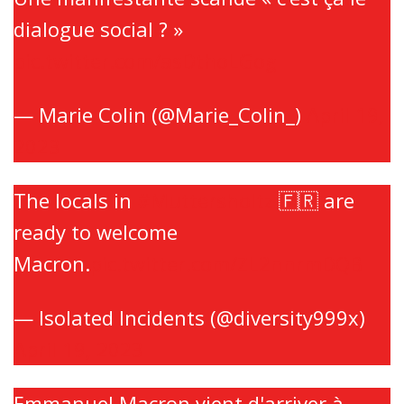
dialogue social ? »
pic.twitter.com/asDthoLGog
— Marie Colin (@Marie_Colin_)
April 19,
2023
The locals in
#Muttersholtz
🇫🇷 are
ready to welcome
Macron.
pic.twitter.com/ZL2nnrmDQB
— Isolated Incidents (@diversity999x)
April 19, 2023
Emmanuel Macron vient d'arriver à