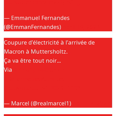
pic.twitter.com/fmXzPgnGEg
— Emmanuel Fernandes
(@EmmanFernandes)
April 19, 2023
Coupure d’électricité à l’arrivée de
Macron à Muttersholtz.
Ça va être tout noir…
Via
@AnonymeCitoyen
#ReformeDesRetraites
pic.twitter.com/jmOxRHf4RP
— Marcel (@realmarcel1)
April 19, 2023