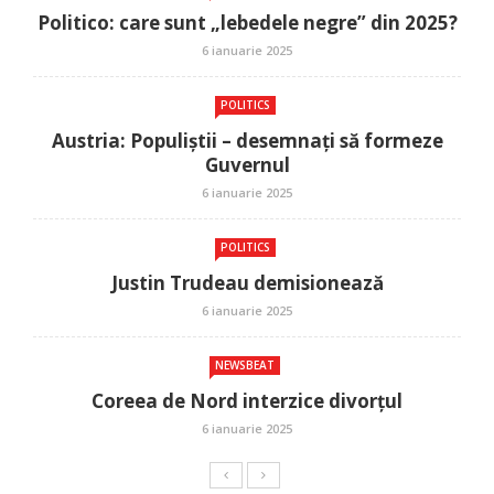
Politico: care sunt „lebedele negre” din 2025?
6 ianuarie 2025
POLITICS
Austria: Populiștii – desemnați să formeze
Guvernul
6 ianuarie 2025
POLITICS
Justin Trudeau demisionează
6 ianuarie 2025
NEWSBEAT
Coreea de Nord interzice divorțul
6 ianuarie 2025