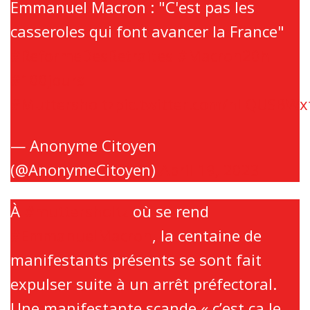
Emmanuel Macron : "C'est pas les
casseroles qui font avancer la France"
#ReformeDesRetraites
#Macron20h
#100jours
#Muttersholtz
pic.twitter.com/hLQUSBWx
— Anonyme Citoyen
(@AnonymeCitoyen)
April 19, 2023
À
#muttersholtz
où se rend
#EmmanuelMacron
, la centaine de
manifestants présents se sont fait
expulser suite à un arrêt préfectoral.
Une manifestante scande « c’est ça le