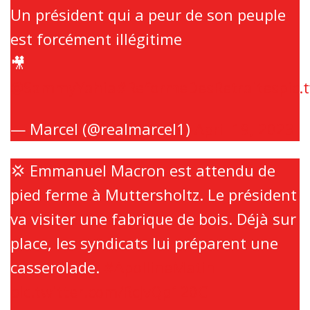
Un président qui a peur de son peuple
est forcément illégitime
🎥
@SammyYahia
#ReformeDesRetraites
pic
— Marcel (@realmarcel1)
April 19, 2023
💢 Emmanuel Macron est attendu de
pied ferme à Muttersholtz. Le président
va visiter une fabrique de bois. Déjà sur
place, les syndicats lui préparent une
casserolade.
#ApollineMatin
pic.twitter.com/RcJvQp120C