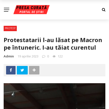
PROTEST
Protestatarii l-au lăsat pe Macron
pe întuneric. I-au tăiat curentul
Admin
19 aprilie 2023
0
122