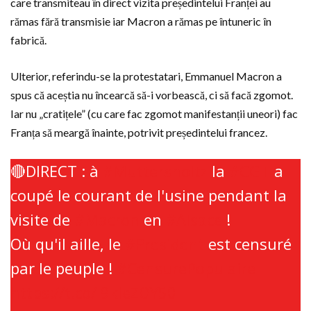
care transmiteau în direct vizita președintelui Franței au
rămas fără transmisie iar Macron a rămas pe întuneric în
fabrică.
Ulterior, referindu-se la protestatari, Emmanuel Macron a
spus că aceștia nu încearcă să-i vorbească, ci să facă zgomot.
Iar nu „cratițele” (cu care fac zgomot manifestanții uneori) fac
Franța să meargă înainte, potrivit președintelui francez.
🔴DIRECT : à
#Muttersholtz
la
#CGT
a
coupé le courant de l'usine pendant la
visite de
#Macron
en
#Alsace
!
Où qu'il aille, le
#President
est censuré
par le peuple !
#CensurePopulaire
https://t.co/I9kIeZOY50