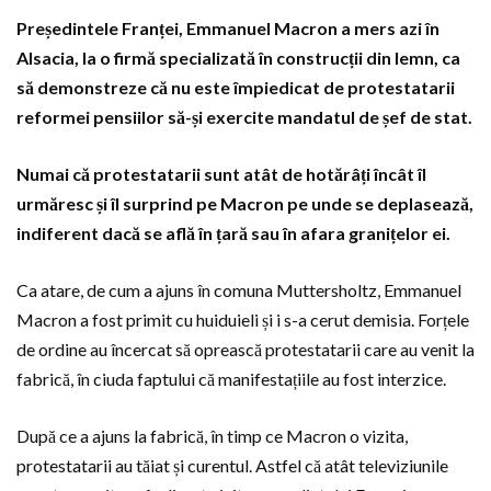
Președintele Franței, Emmanuel Macron a mers azi în
Alsacia, la o firmă specializată în construcții din lemn, ca
să demonstreze că nu este împiedicat de protestatarii
reformei pensiilor să-și exercite mandatul de șef de stat.
Numai că protestatarii sunt atât de hotărâți încât îl
urmăresc și îl surprind pe Macron pe unde se deplasează,
indiferent dacă se află în țară sau în afara granițelor ei.
Ca atare, de cum a ajuns în comuna Muttersholtz, Emmanuel
Macron a fost primit cu huiduieli și i s-a cerut demisia. Forțele
de ordine au încercat să oprească protestatarii care au venit la
fabrică, în ciuda faptului că manifestațiile au fost interzice.
După ce a ajuns la fabrică, în timp ce Macron o vizita,
protestatarii au tăiat și curentul. Astfel că atât televiziunile