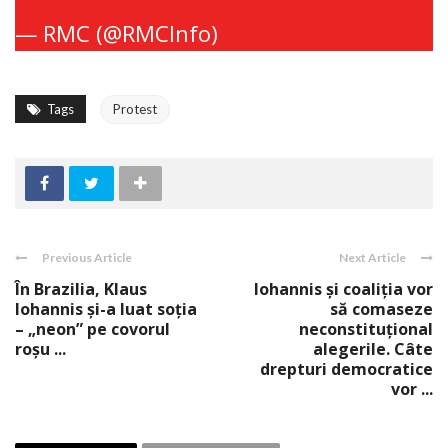
— RMC (@RMCInfo)
April 19, 2023
Tags
Protest
Previous Article
Next Article
În Brazilia, Klaus
Iohannis și coaliția vor
Iohannis și-a luat soția
să comaseze
– „neon” pe covorul
neconstituțional
roșu ...
alegerile. Câte
drepturi democratice
vor ...