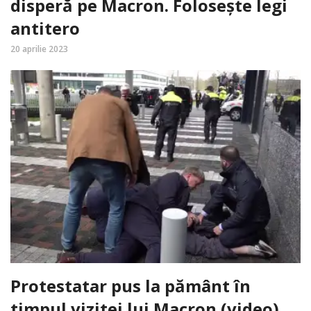
disperă pe Macron. Folosește legi
antitero
20 aprilie 2023
Protestatar pus la pământ în
timpul vizitei lui Macron (video)