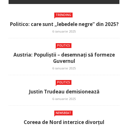
TRENDING
Politico: care sunt „lebedele negre” din 2025?
6 ianuarie 2025
POLITICS
Austria: Populiștii – desemnați să formeze
Guvernul
6 ianuarie 2025
POLITICS
Justin Trudeau demisionează
6 ianuarie 2025
NEWSBEAT
Coreea de Nord interzice divorțul