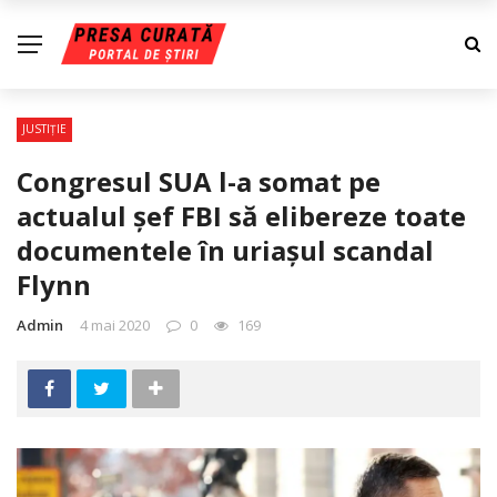
JUSTIŢIE
Congresul SUA l-a somat pe
actualul şef FBI să elibereze toate
documentele în uriaşul scandal
Flynn
Admin
4 mai 2020
0
169