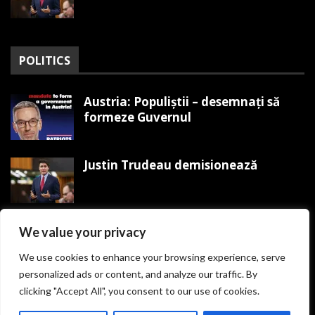
POLITICS
Austria: Populiștii – desemnați să
formeze Guvernul
Justin Trudeau demisionează
Trump organizează Mitingul
We value your privacy
Victoriei MAGA pe 19 ianuarie
We use cookies to enhance your browsing experience, serve
personalized ads or content, and analyze our traffic. By
clicking "Accept All", you consent to our use of cookies.