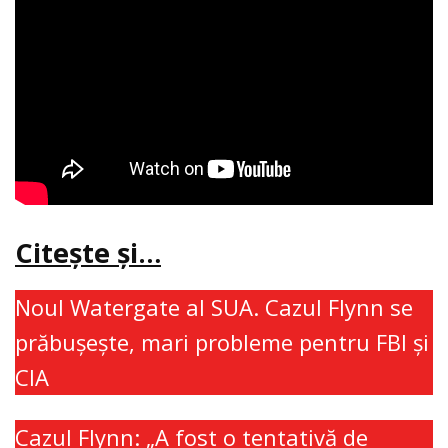
Citeşte şi…
Noul Watergate al SUA. Cazul Flynn se
prăbuşeşte, mari probleme pentru FBI şi
CIA
Cazul Flynn: „A fost o tentativă de