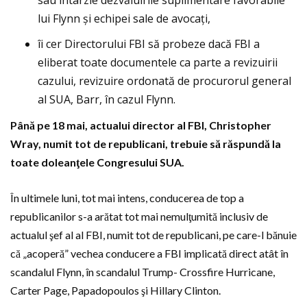
sau întârzie dezvăluirile suplimentare favorabile
lui Flynn şi echipei sale de avocaţi,
îi cer Directorului FBI să probeze dacă FBI a
eliberat toate documentele ca parte a revizuirii
cazului, revizuire ordonată de procurorul general
al SUA, Barr, în cazul Flynn.
Până pe 18 mai, actualui director al FBI, Christopher
Wray, numit tot de republicani, trebuie să răspundă la
toate doleanţele Congresului SUA.
În ultimele luni, tot mai intens, conducerea de top a
republicanilor s-a arătat tot mai nemulţumită inclusiv de
actualul şef al al FBI, numit tot de republicani, pe care-l bănuie
că „acoperă” vechea conducere a FBI implicată direct atât în
scandalul Flynn, în scandalul Trump- Crossfire Hurricane,
Carter Page, Papadopoulos şi Hillary Clinton.