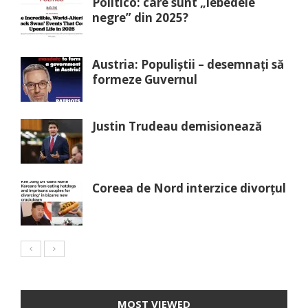
Politico: care sunt „lebedele
negre” din 2025?
Austria: Populiștii – desemnați să
formeze Guvernul
Justin Trudeau demisionează
Coreea de Nord interzice divorțul
MOST VIEWED