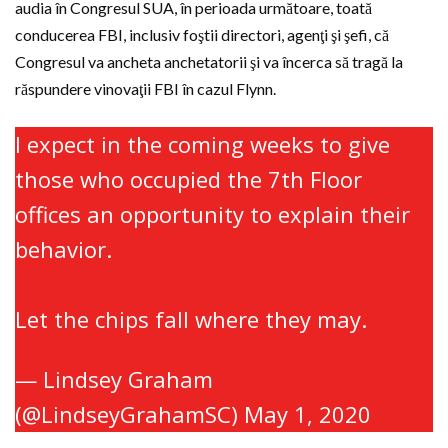
audia în Congresul SUA, în perioada următoare, toată
conducerea FBI, inclusiv foştii directori, agenţi şi şefi, că
Congresul va ancheta anchetatorii şi va încerca să tragă la
răspundere vinovaţii FBI în cazul Flynn.
I expect in the coming weeks to give
those who occupied the 7th Floor
offices an opportunity to explain their
behavior.
Let the chips fall where they may.
— Lindsey Graham
(@LindseyGrahamSC)
May 1, 2020