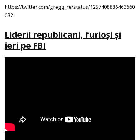
https://twitter.com/gregg_re/status/1257408886463660
032
Liderii republicani, furioşi şi
ieri pe FBI