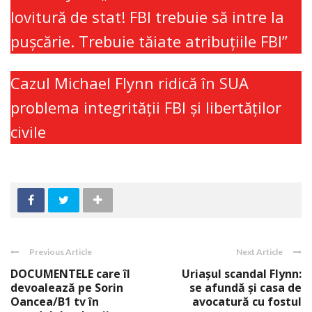
lovitură de stat! FBI trebuie să intre la
puşcărie. Trebuie tăiate atribuţiile FBI”
Cazul Michael Flynn ridică în SUA
problema integrității FBI şi libertăţilor
civile
Previous Article
Next Article
DOCUMENTELE care îl
Uriaşul scandal Flynn:
devoalează pe Sorin
se afundă şi casa de
Oancea/B1 tv în
avocatură cu fostul