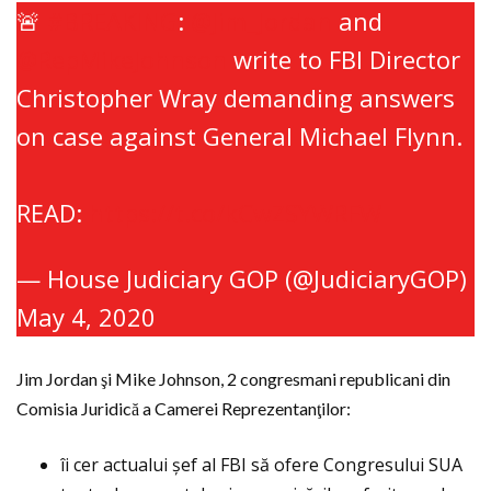
🚨
#BREAKING
:
@Jim_Jordan
and
@RepMikeJohnson
write to FBI Director
Christopher Wray demanding answers
on case against General Michael Flynn.
READ:
https://t.co/kCwZSYWRFW
— House Judiciary GOP (@JudiciaryGOP)
May 4, 2020
Jim Jordan şi Mike Johnson, 2 congresmani republicani din
Comisia Juridică a Camerei Reprezentanţilor:
îi cer actualui şef al FBI să ofere Congresului SUA