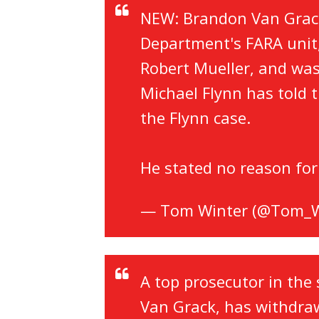
NEW: Brandon Van Grack
Department's FARA unit
Robert Mueller, and was
Michael Flynn has told 
the Flynn case.
He stated no reason for
— Tom Winter (@Tom_W
A top prosecutor in the 
Van Grack, has withdra