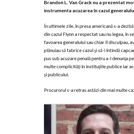
Brandon L. Van Grack nu a prezentat motiv
instrumenta acuzarea în cazul generalului
În ultimele zile, în presa americană s-a dezb
din cazul Flynn a respectat sau nu legea, în se
favoarea generalului sau chiar îl disculpau, 
plănuiau să fabrice cazul şi să-i întindă capca
pus sub acuzare penală pentru a-l denunţa pe 
multe complicităţi în instituţiile publice iar 
şi publicului.
Procurorul s-a retras astăzi din mai multe caz