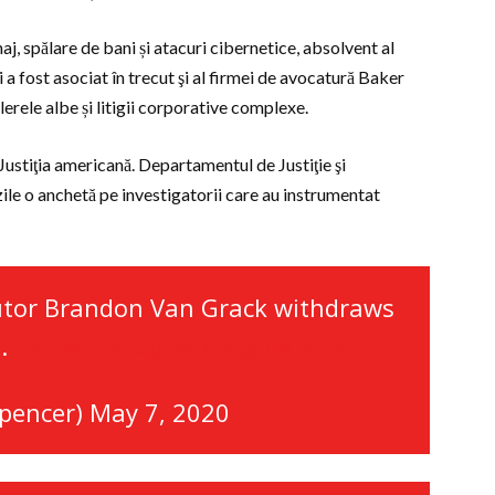
j, spălare de bani și atacuri cibernetice, absolvent al
 a fost asociat în trecut şi al firmei de avocatură Baker
erele albe și litigii corporative complexe.
Justiţia americană. Departamentul de Justiţie şi
ile o anchetă pe investigatorii care au instrumentat
utor Brandon Van Grack withdraws
e.
pic.twitter.com/iXaQy1wmHe
pencer)
May 7, 2020