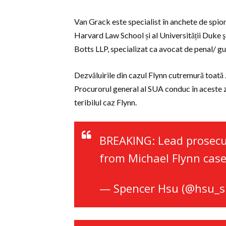
Van Grack este specialist în anchete de spiona
Harvard Law School și al Universității Duke şi
Botts LLP, specializat ca avocat de penal/ gul
Dezvăluirile din cazul Flynn cutremură toată 
Procurorul general al SUA conduc în aceste z
teribilul caz Flynn.
BREAKING: Lead prosec
from Michael Flynn cas
— Spencer Hsu (@hsu_s