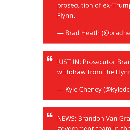
prosecution of ex-Trump
Flynn.
pic.twitter.com/
— Brad Heath (@bradh
JUST IN: Prosecutor Br
withdraw from the Flyn
— Kyle Cheney (@kyled
NEWS: Brandon Van Grac
government team in the