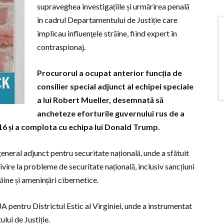
supraveghea investigațiile și urmărirea penală
în cadrul Departamentului de Justiție care
implicau influenţele străine, fiind expert în
contraspionaj.
Procurorul a ocupat anterior funcția de
consilier special adjunct al echipei speciale
a lui Robert Mueller, desemnată să
ancheteze eforturile guvernului rus de a
016 și a complota cu echipa lui Donald Trump.
general adjunct pentru securitate națională, unde a sfătuit
vire la probleme de securitate națională, inclusiv sancțiuni
ăine și amenințări cibernetice.
UA pentru Districtul Estic al Virginiei, unde a instrumentat
ui de Justiție.