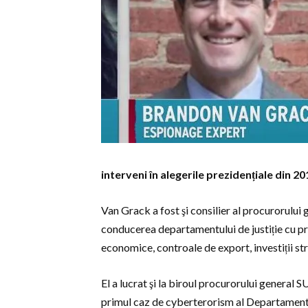
interveni în alegerile prezidențiale din 2
Van Grack a fost şi consilier al procurorului 
conducerea departamentului de justiție cu pri
economice, controale de export, investiții str
El a lucrat şi la biroul procurorului general S
primul caz de cyberterorism al Departamentul