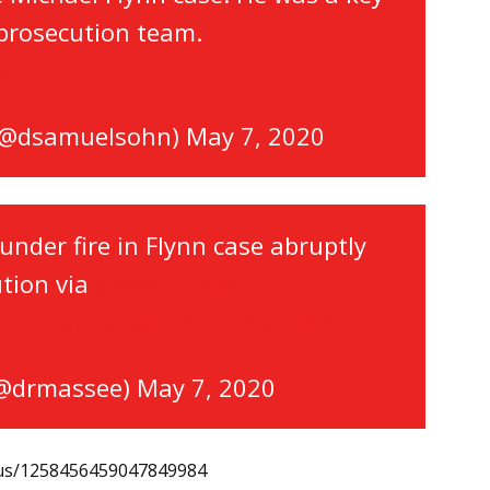
prosecution team.
cDO
(@dsamuelsohn)
May 7, 2020
under fire in Flynn case abruptly
tion via
@washtimes
J
pic.twitter.com/5TDFSw7WVS
(@drmassee)
May 7, 2020
atus/1258456459047849984