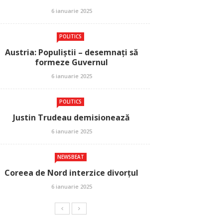
6 ianuarie 2025
POLITICS
Austria: Populiștii – desemnați să
formeze Guvernul
6 ianuarie 2025
POLITICS
Justin Trudeau demisionează
6 ianuarie 2025
NEWSBEAT
Coreea de Nord interzice divorțul
6 ianuarie 2025