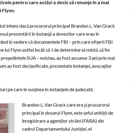
ele pentru care astăzi a decis să renunţe în a mai
 Flynn.
ătut intens dacă procurorul principal Brandon L. Van Grack
nsul prezentării în instanţă a dovezilor care erau în
având în vedere că documentele FBI – prin care ofiţerii FBI
ne lui Flynn astfel încât să-l de determine să mintă, să fie
preşedintele SUA – existau, au fost ascunse 3 ani prin mai
acum au fost declasificate, prezentate instanţei, avocaţilor
uri pe care le susţinea în instanţele de judecată.
Brandon L. Van Grack care era şi procurorul
principal în dosarul Flynn, este șeful unității de
înregistrare a agenților străini (FARA) din
cadrul Departamentului Justiției, el