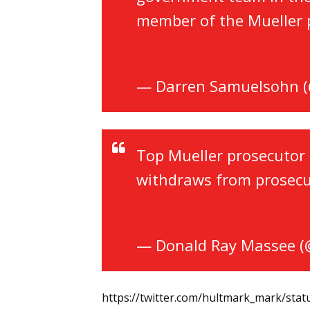
member of the Mueller 
pic.twitter.com/qjlsXiC
— Darren Samuelsohn 
Top Mueller prosecutor 
withdraws from prosecu
https://t.co/m2mjPyA6L
— Donald Ray Massee 
https://twitter.com/hultmark_mark/st