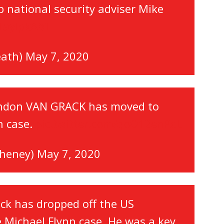
 national security adviser Mike
P1ayIpkAb1
eath)
May 7, 2020
andon VAN GRACK has moved to
n case.
pic.twitter.com/qoO12enPxL
cheney)
May 7, 2020
k has dropped off the US
 Michael Flynn case. He was a key