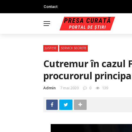
Contact
JUSTIŢIE
SERVICII SECRETE
Cutremur în cazul F
procurorul principa
Admin
7 mai 2020
0
139