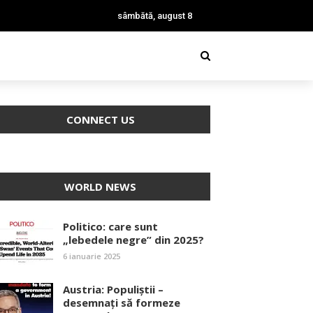
sâmbătă, august 8
CONNECT US
WORLD NEWS
Politico: care sunt
„lebedele negre” din 2025?
6 ianuarie 2025
Austria: Populiștii –
desemnați să formeze