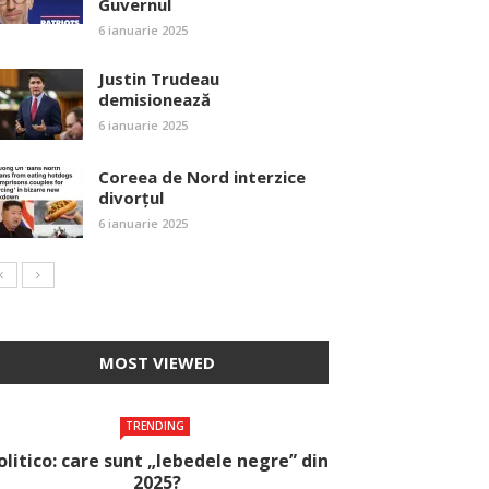
Guvernul
6 ianuarie 2025
Justin Trudeau
demisionează
6 ianuarie 2025
Coreea de Nord interzice
divorțul
6 ianuarie 2025
MOST VIEWED
TRENDING
olitico: care sunt „lebedele negre” din
2025?